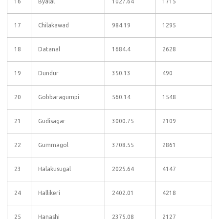
16
Byalal
1027.64
1715
17
Chilakawad
984.19
1295
18
Datanal
1684.4
2628
19
Dundur
350.13
490
20
Gobbaragumpi
560.14
1548
21
Gudisagar
3000.75
2109
22
Gummagol
3708.55
2861
23
Halakusugal
2025.64
4147
24
Hallikeri
2402.01
4218
25
Hanashi
2375.08
2127