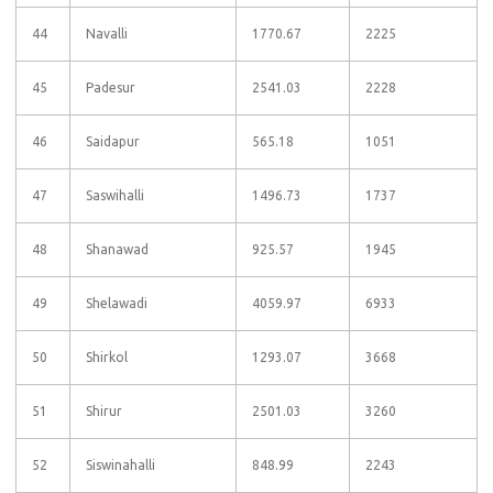
44
Navalli
1770.67
2225
45
Padesur
2541.03
2228
46
Saidapur
565.18
1051
47
Saswihalli
1496.73
1737
48
Shanawad
925.57
1945
49
Shelawadi
4059.97
6933
50
Shirkol
1293.07
3668
51
Shirur
2501.03
3260
52
Siswinahalli
848.99
2243