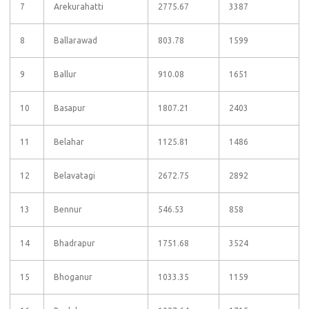
7
Arekurahatti
2775.67
3387
8
Ballarawad
803.78
1599
9
Ballur
910.08
1651
10
Basapur
1807.21
2403
11
Belahar
1125.81
1486
12
Belavatagi
2672.75
2892
13
Bennur
546.53
858
14
Bhadrapur
1751.68
3524
15
Bhoganur
1033.35
1159