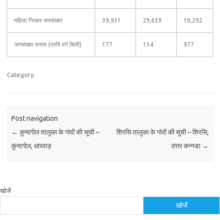
महिला निरक्षर जनसंख्या
39,931
29,639
10,292
जनसंख्या घनत्व (प्रति वर्ग किमी)
177
134
977
Category:
Post navigation
←
कुन्दगोल तालुका के गांवों की सूची –
शिरसि तालुका के गांवों की सूची – शिरसि,
कुन्दगोल, धारवाड़
उत्तर कन्नडा
→
खोजें
खोजें