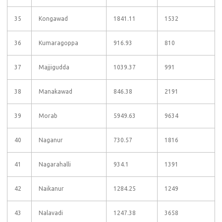
35
Kongawad
1841.11
1532
36
Kumaragoppa
916.93
810
37
Majjigudda
1039.37
991
38
Manakawad
846.38
2191
39
Morab
5949.63
9634
40
Naganur
730.57
1816
41
Nagarahalli
934.1
1391
42
Naikanur
1284.25
1249
43
Nalavadi
1247.38
3658