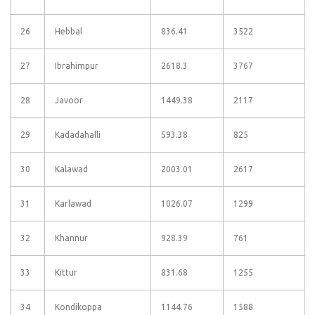
26
Hebbal
836.41
3522
27
Ibrahimpur
2618.3
3767
28
Javoor
1449.38
2117
29
Kadadahalli
593.38
825
30
Kalawad
2003.01
2617
31
Karlawad
1026.07
1299
32
Khannur
928.39
761
33
Kittur
831.68
1255
34
Kondikoppa
1144.76
1588