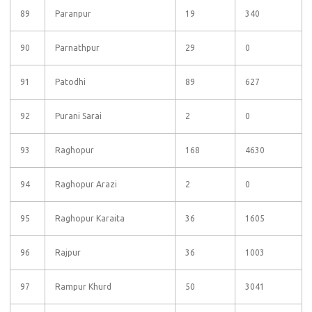
89
Paranpur
19
340
90
Parnathpur
29
0
91
Patodhi
89
627
92
Purani Sarai
2
0
93
Raghopur
168
4630
94
Raghopur Arazi
2
0
95
Raghopur Karaita
36
1605
96
Rajpur
36
1003
97
Rampur Khurd
50
3041