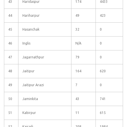
43
Haridaspur
174
4433
44
Hariharpur
49
423
45
Hasanchak
32
0
46
Inglis
N/A
0
47
Jagarnathpur
79
0
48
Jaitipur
164
620
49
Jaitipur Arazi
7
0
50
Jaminkita
43
741
51
Kabirpur
11
615
52
Kajraili
208
1984