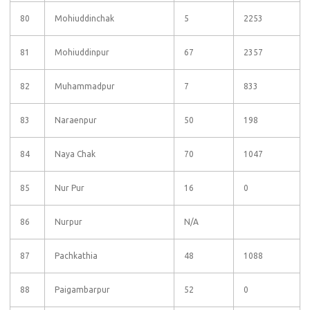
80
Mohiuddinchak
5
2253
81
Mohiuddinpur
67
2357
82
Muhammadpur
7
833
83
Naraenpur
50
198
84
Naya Chak
70
1047
85
Nur Pur
16
0
86
Nurpur
N/A
87
Pachkathia
48
1088
88
Paigambarpur
52
0