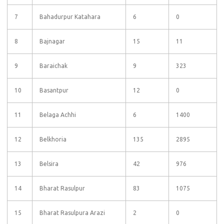
7
Bahadurpur Katahara
6
0
8
Bajnagar
15
11
9
Baraichak
9
323
10
Basantpur
12
0
11
Belaga Achhi
6
1400
12
Belkhoria
135
2895
13
Belsira
42
976
14
Bharat Rasulpur
83
1075
15
Bharat Rasulpura Arazi
2
0