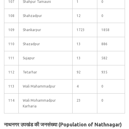
107
Shahpur Tamauni
1
0
108
Shahzadpur
12
0
109
Shankarpur
1723
1858
110
Shazadpur
13
886
111
Sujapur
13
582
112
Tetarhar
92
935
113
Wali Mahammadpur
4
0
114
Wali Mohammadpur
23
0
Karharia
नाथनगर उपखंड की जनसंख्या (Population of Nathnagar)