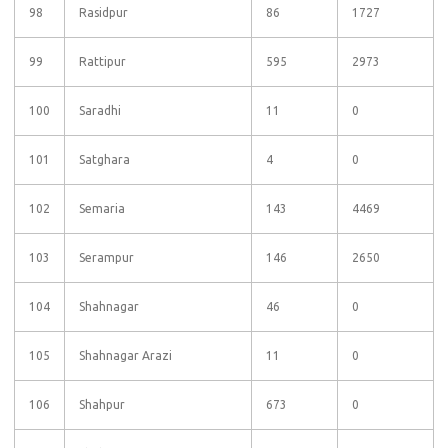
98
Rasidpur
86
1727
99
Rattipur
595
2973
100
Saradhi
11
0
101
Satghara
4
0
102
Semaria
143
4469
103
Serampur
146
2650
104
Shahnagar
46
0
105
Shahnagar Arazi
11
0
106
Shahpur
673
0