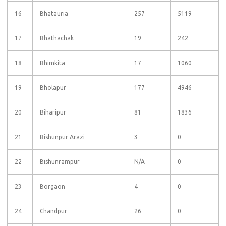
16
Bhatauria
257
5119
17
Bhathachak
19
242
18
Bhimkita
17
1060
19
Bholapur
177
4946
20
Biharipur
81
1836
21
Bishunpur Arazi
3
0
22
Bishunrampur
N/A
0
23
Borgaon
4
0
24
Chandpur
26
0