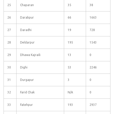
25
Chaparan
35
38
26
Darabpur
66
1663
27
Daradhi
19
728
28
Deldarpur
195
1543
29
Dhawa Kajraili
13
0
30
Dighi
53
2246
31
Durgapur
3
0
32
Farid Chak
N/A
0
33
Fatehpur
193
2937