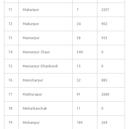
71
Makanpur
7
2207
72
Makunpur
24
902
73
Maniarpur
38
953
74
Maniarpur Chaur
344
0
75
Maniarpur Dhankundi
15
0
76
Manoharpur
52
885
77
Mathurapur
91
2080
78
Meharbanchak
11
0
79
Mohanpur
789
269