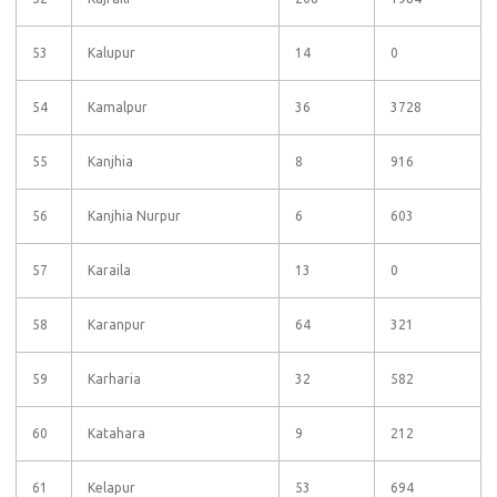
53
Kalupur
14
0
54
Kamalpur
36
3728
55
Kanjhia
8
916
56
Kanjhia Nurpur
6
603
57
Karaila
13
0
58
Karanpur
64
321
59
Karharia
32
582
60
Katahara
9
212
61
Kelapur
53
694