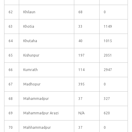
62
Khilaun
68
0
63
Khotia
33
1149
64
Khutaha
40
1015
65
Kishunpur
197
2051
66
Kumrath
114
2947
67
Madhopur
395
0
68
Mahammadpur
37
327
69
Mahammadpur Arazi
N/A
620
70
Mahhammadpur
37
0