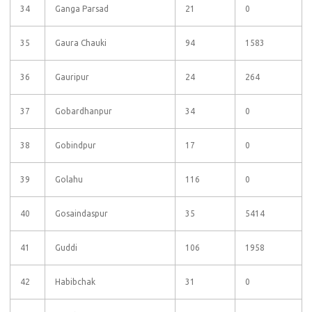
34
Ganga Parsad
21
0
35
Gaura Chauki
94
1583
36
Gauripur
24
264
37
Gobardhanpur
34
0
38
Gobindpur
17
0
39
Golahu
116
0
40
Gosaindaspur
35
5414
41
Guddi
106
1958
42
Habibchak
31
0