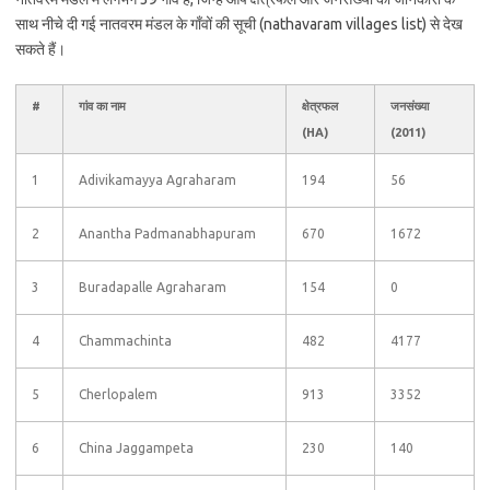
साथ नीचे दी गई नातवरम मंडल के गाँवों की सूची (nathavaram villages list) से देख
सकते हैं।
#
गांव का नाम
क्षेत्रफल
जनसंख्या
(HA)
(2011)
1
Adivikamayya Agraharam
194
56
2
Anantha Padmanabhapuram
670
1672
3
Buradapalle Agraharam
154
0
4
Chammachinta
482
4177
5
Cherlopalem
913
3352
6
China Jaggampeta
230
140