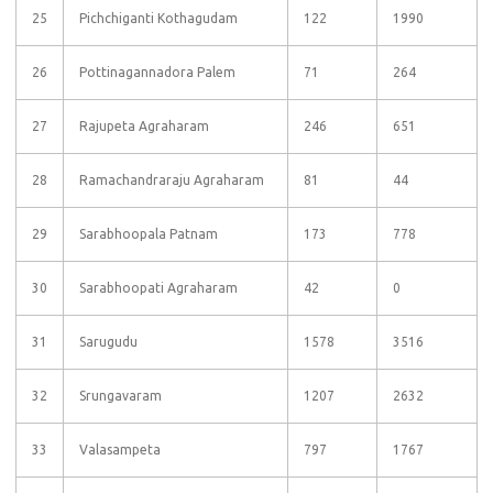
25
Pichchiganti Kothagudam
122
1990
26
Pottinagannadora Palem
71
264
27
Rajupeta Agraharam
246
651
28
Ramachandraraju Agraharam
81
44
29
Sarabhoopala Patnam
173
778
30
Sarabhoopati Agraharam
42
0
31
Sarugudu
1578
3516
32
Srungavaram
1207
2632
33
Valasampeta
797
1767