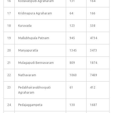
16
Kodavatipudi Agraharam
131
164
17
Krishnapura Agraharam
64
166
18
Kuruvada
123
538
19
Mallubhupala Patnam
945
4734
20
Manyapuratla
1345
3473
21
Mulagapudi Bennavaram
809
1874
22
Nathavaram
1060
7469
23
Pedabhairavabhoopati
61
412
Agraharam
24
Pedajaggampeta
130
1687