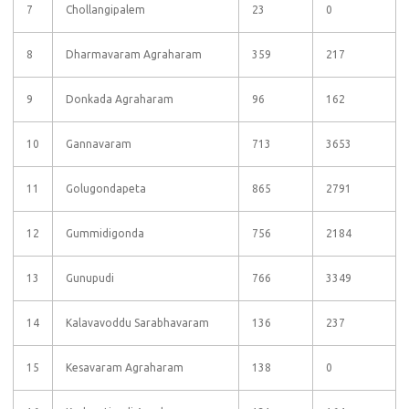
7
Chollangipalem
23
0
8
Dharmavaram Agraharam
359
217
9
Donkada Agraharam
96
162
10
Gannavaram
713
3653
11
Golugondapeta
865
2791
12
Gummidigonda
756
2184
13
Gunupudi
766
3349
14
Kalavavoddu Sarabhavaram
136
237
15
Kesavaram Agraharam
138
0