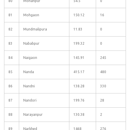
80
Mohanpur
54.5
0
81
Mohgaon
150.12
16
82
Mundmalipura
11.83
0
83
Nababpur
199.32
0
84
Naigaon
145.91
245
85
Nanda
415.17
480
86
Nandni
138.28
330
87
Nandori
199.76
28
88
Narayanpur
130.38
2
89
Narkhed
1468
276