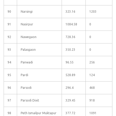
90
Narsingi
323.16
1203
91
Nasirpur
1084.58
0
92
Nawegaon
728.36
0
93
Palasgaon
350.23
0
94
Panwadi
96.55
256
95
Pardi
528.89
124
96
Parsodi
296.4
468
97
Parsodi Dixit
329.45
918
98
Peth Ismailpur Muktapur
377.72
1091