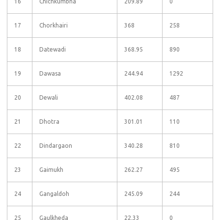
16
Chichkumbha
209.89
0
17
Chorkhairi
368
258
18
Datewadi
368.95
890
19
Dawasa
244.94
1292
20
Dewali
402.08
487
21
Dhotra
301.01
110
22
Dindargaon
340.28
810
23
Gaimukh
262.27
495
24
Gangaldoh
245.09
244
25
Gaulkheda
22.33
0