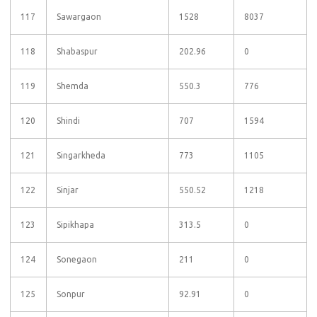
117
Sawargaon
1528
8037
118
Shabaspur
202.96
0
119
Shemda
550.3
776
120
Shindi
707
1594
121
Singarkheda
773
1105
122
Sinjar
550.52
1218
123
Sipikhapa
313.5
0
124
Sonegaon
211
0
125
Sonpur
92.91
0