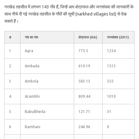
नरखेड तहसील में लगभग 143 गाँव हैं, जिन्हें आप क्षेत्रफल और जनसंख्या की जानकारी के
साथ नीचे दी गई नरखेड तहसील के गाँवों की सूची (narkhed villages list) से देख
सकते हैं।
#
गांव का नाम
क्षेत्रफल (HA)
जनसंख्या (2011)
1
Agra
775.5
1254
2
Ambada
610.19
1513
3
Ambola
583.13
555
4
Arambhi
809.44
1010
5
Babulkheda
121.71
31
6
Bamhani
246.96
0