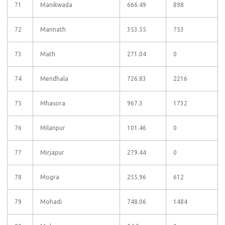
71
Manikwada
666.49
898
72
Mannath
353.55
753
73
Math
271.04
0
74
Mendhala
726.83
2216
75
Mhasora
967.3
1732
76
Milanpur
101.46
0
77
Mirjapur
279.44
0
78
Mogra
255.96
612
79
Mohadi
748.06
1484