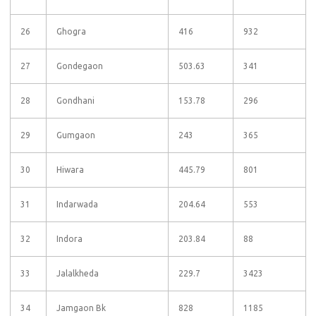
26
Ghogra
416
932
27
Gondegaon
503.63
341
28
Gondhani
153.78
296
29
Gumgaon
243
365
30
Hiwara
445.79
801
31
Indarwada
204.64
553
32
Indora
203.84
88
33
Jalalkheda
229.7
3423
34
Jamgaon Bk
828
1185