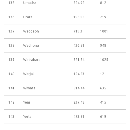
135
Umatha
524.92
812
136
Utara
195.05
219
137
Wadgaon
719.3
1001
138
Wadhona
436.51
948
139
Wadvihara
721.74
1025
140
Warjali
124.23
12
141
Wiwara
514.44
635
142
Yeni
237.48
415
143
Yerla
473.51
619