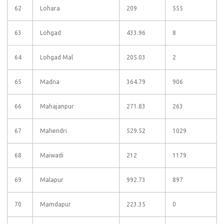
62
Lohara
209
555
63
Lohgad
433.96
8
64
Lohgad Mal
205.03
2
65
Madna
364.79
906
66
Mahajanpur
271.83
263
67
Mahendri
529.52
1029
68
Maiwadi
212
1179
69
Malapur
992.73
897
70
Mamdapur
223.35
0