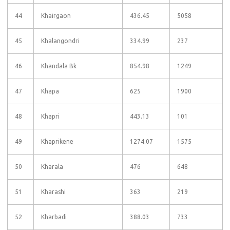
44
Khairgaon
436.45
5058
45
Khalangondri
334.99
237
46
Khandala Bk
854.98
1249
47
Khapa
625
1900
48
Khapri
443.13
101
49
Khaprikene
1274.07
1575
50
Kharala
476
648
51
Kharashi
363
219
52
Kharbadi
388.03
733