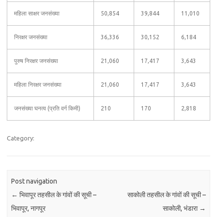
महिला साक्षर जनसंख्या
50,854
39,844
11,010
निरक्षर जनसंख्या
36,336
30,152
6,184
पुरुष निरक्षर जनसंख्या
21,060
17,417
3,643
महिला निरक्षर जनसंख्या
21,060
17,417
3,643
जनसंख्या घनत्व (प्रति वर्ग किमी)
210
170
2,818
Category:
Post navigation
←
भिवापूर तहसील के गांवों की सूची –
साकोली तहसील के गांवों की सूची –
भिवापूर, नागपूर
साकोली, भंडारा
→