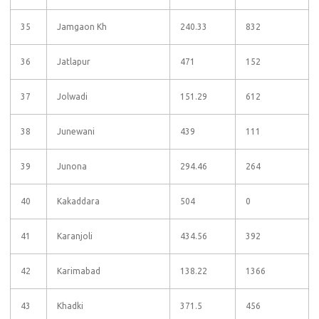
35
Jamgaon Kh
240.33
832
36
Jatlapur
471
152
37
Jolwadi
151.29
612
38
Junewani
439
111
39
Junona
294.46
264
40
Kakaddara
504
0
41
Karanjoli
434.56
392
42
Karimabad
138.22
1366
43
Khadki
371.5
456