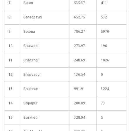
7
Banor
535.37
411
8
Baradpavni
652.75
532
9
Belona
786.27
5970
10
Bhaiwadi
273.97
196
11
Bharsingi
248.69
1026
12
Bhayyapur
136.54
0
13
Bhidhnur
991.91
3224
14
Bopapur
280.89
73
15
Borkhedi
328.94
5