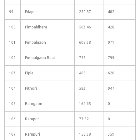
99
Pilapur
250.87
482
100
Pimpaldhara
503.46
428
101
Pimpalgaon
608.38
971
102
Pimpalgaon Raut
755
799
103
Pipla
405
620
104
Pithori
583
947
105
Ramgaon
162.65
0
106
Rampur
77.52
0
107
Rampuri
155.38
359