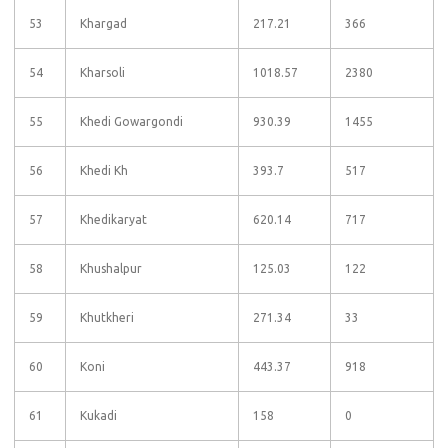
53
Khargad
217.21
366
54
Kharsoli
1018.57
2380
55
Khedi Gowargondi
930.39
1455
56
Khedi Kh
393.7
517
57
Khedikaryat
620.14
717
58
Khushalpur
125.03
122
59
Khutkheri
271.34
33
60
Koni
443.37
918
61
Kukadi
158
0