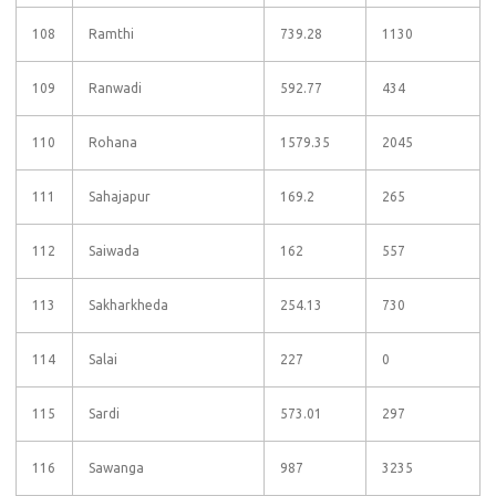
108
Ramthi
739.28
1130
109
Ranwadi
592.77
434
110
Rohana
1579.35
2045
111
Sahajapur
169.2
265
112
Saiwada
162
557
113
Sakharkheda
254.13
730
114
Salai
227
0
115
Sardi
573.01
297
116
Sawanga
987
3235