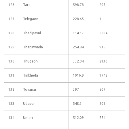
126
Tara
598.78
207
127
Telegaon
228.65
1
128
Thadipavni
134.37
2204
129
Thaturwada
254.84
935
130
Thugaon
332.94
2130
131
Tinkheda
1016.9
1748
132
Toyapar
397
507
133
Udapur
548.3
201
134
Umari
512.09
774