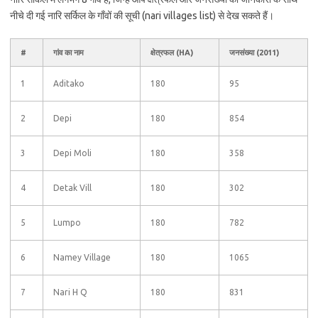
नीचे दी गई नारि सर्किल के गाँवों की सूची (nari villages list) से देख सकते हैं।
#
गांव का नाम
क्षेत्रफल (HA)
जनसंख्या (2011)
1
Aditako
180
95
2
Depi
180
854
3
Depi Moli
180
358
4
Detak Vill
180
302
5
Lumpo
180
782
6
Namey Village
180
1065
7
Nari H Q
180
831