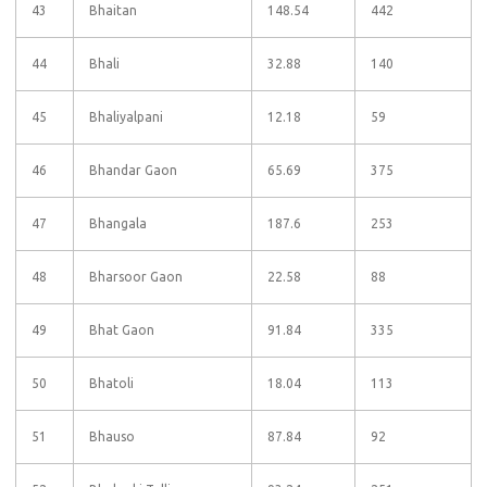
43
Bhaitan
148.54
442
44
Bhali
32.88
140
45
Bhaliyalpani
12.18
59
46
Bhandar Gaon
65.69
375
47
Bhangala
187.6
253
48
Bharsoor Gaon
22.58
88
49
Bhat Gaon
91.84
335
50
Bhatoli
18.04
113
51
Bhauso
87.84
92