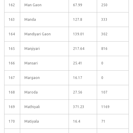
162
Man Gaon
67.99
250
163
Manda
127.8
333
164
Mandiyari Gaon
139.01
302
165
Manjiyari
217.64
816
166
Mansari
25.41
0
167
Margaon
16.17
0
168
Maroda
27.56
107
169
Mathiyali
371.23
1169
170
Matiyala
16.4
71