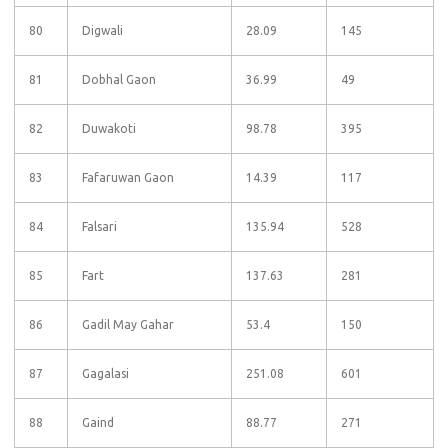
80
Digwali
28.09
145
81
Dobhal Gaon
36.99
49
82
Duwakoti
98.78
395
83
Fafaruwan Gaon
14.39
117
84
Falsari
135.94
528
85
Fart
137.63
281
86
Gadil May Gahar
53.4
150
87
Gagalasi
251.08
601
88
Gaind
88.77
271