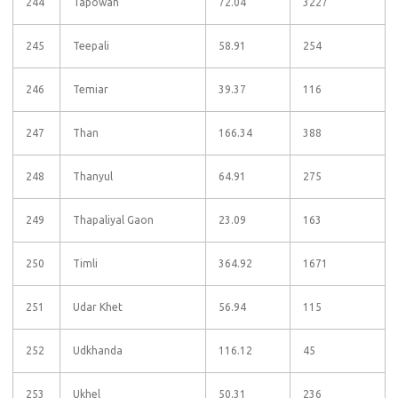
244
Tapowan
72.04
3227
245
Teepali
58.91
254
246
Temiar
39.37
116
247
Than
166.34
388
248
Thanyul
64.91
275
249
Thapaliyal Gaon
23.09
163
250
Timli
364.92
1671
251
Udar Khet
56.94
115
252
Udkhanda
116.12
45
253
Ukhel
50.31
236