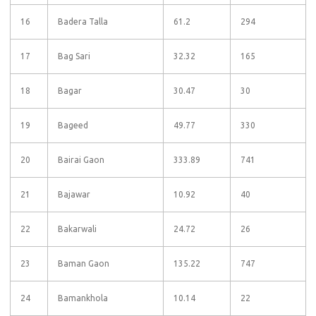
16
Badera Talla
61.2
294
17
Bag Sari
32.32
165
18
Bagar
30.47
30
19
Bageed
49.77
330
20
Bairai Gaon
333.89
741
21
Bajawar
10.92
40
22
Bakarwali
24.72
26
23
Baman Gaon
135.22
747
24
Bamankhola
10.14
22