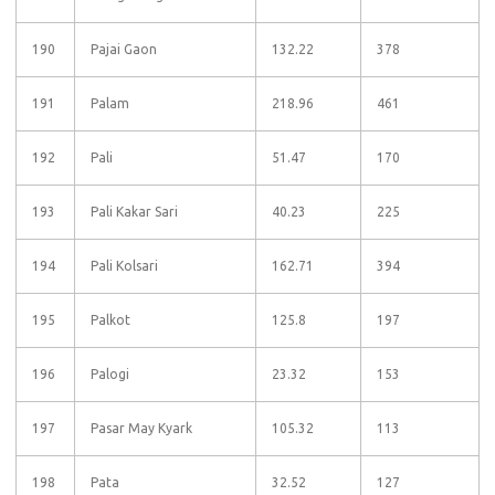
190
Pajai Gaon
132.22
378
191
Palam
218.96
461
192
Pali
51.47
170
193
Pali Kakar Sari
40.23
225
194
Pali Kolsari
162.71
394
195
Palkot
125.8
197
196
Palogi
23.32
153
197
Pasar May Kyark
105.32
113
198
Pata
32.52
127