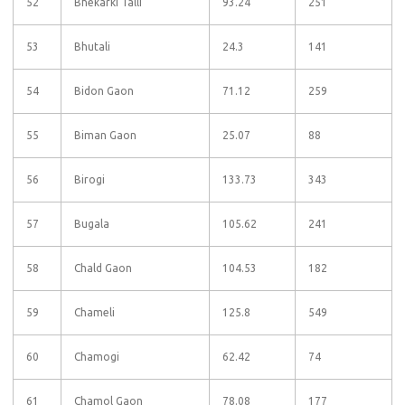
52
Bhekarki Talli
93.24
251
53
Bhutali
24.3
141
54
Bidon Gaon
71.12
259
55
Biman Gaon
25.07
88
56
Birogi
133.73
343
57
Bugala
105.62
241
58
Chald Gaon
104.53
182
59
Chameli
125.8
549
60
Chamogi
62.42
74
61
Chamol Gaon
78.08
177