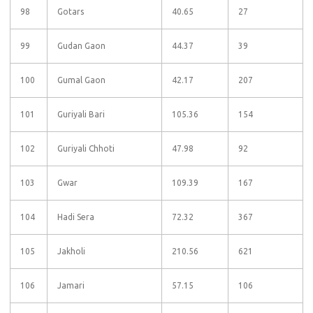
98
Gotars
40.65
27
99
Gudan Gaon
44.37
39
100
Gumal Gaon
42.17
207
101
Guriyali Bari
105.36
154
102
Guriyali Chhoti
47.98
92
103
Gwar
109.39
167
104
Hadi Sera
72.32
367
105
Jakholi
210.56
621
106
Jamari
57.15
106