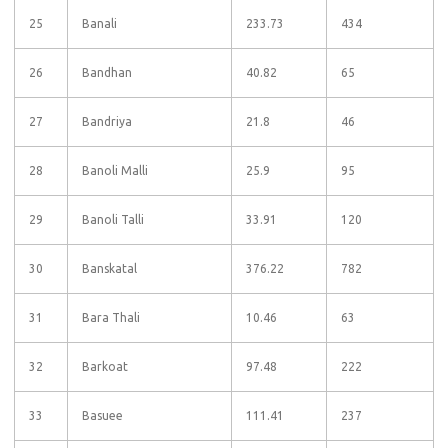
25
Banali
233.73
434
26
Bandhan
40.82
65
27
Bandriya
21.8
46
28
Banoli Malli
25.9
95
29
Banoli Talli
33.91
120
30
Banskatal
376.22
782
31
Bara Thali
10.46
63
32
Barkoat
97.48
222
33
Basuee
111.41
237