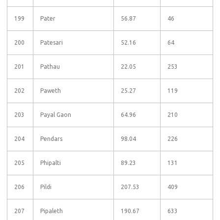
199
Pater
56.87
46
200
Patesari
52.16
64
201
Pathau
22.05
253
202
Paweth
25.27
119
203
Payal Gaon
64.96
210
204
Pendars
98.04
226
205
Phipalti
89.23
131
206
Pildi
207.53
409
207
Pipaleth
190.67
633