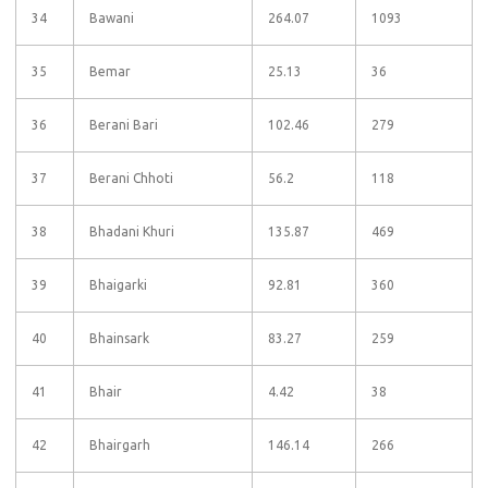
34
Bawani
264.07
1093
35
Bemar
25.13
36
36
Berani Bari
102.46
279
37
Berani Chhoti
56.2
118
38
Bhadani Khuri
135.87
469
39
Bhaigarki
92.81
360
40
Bhainsark
83.27
259
41
Bhair
4.42
38
42
Bhairgarh
146.14
266