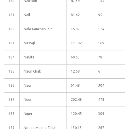
180
Naicholi
47.39
154
181
Nail
81.62
95
182
Nala Kanchan Pur
15.87
124
183
Nasogi
113.82
169
184
Naulta
60.53
78
185
Naun Chak
12.68
6
186
Naur
61.48
304
187
Neer
202.48
478
188
Niger
120.45
309
189
Nouga Magha Talla
130.13
267