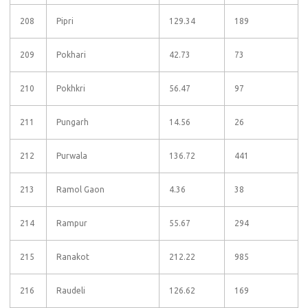
208
Pipri
129.34
189
209
Pokhari
42.73
73
210
Pokhkri
56.47
97
211
Pungarh
14.56
26
212
Purwala
136.72
441
213
Ramol Gaon
4.36
38
214
Rampur
55.67
294
215
Ranakot
212.22
985
216
Raudeli
126.62
169