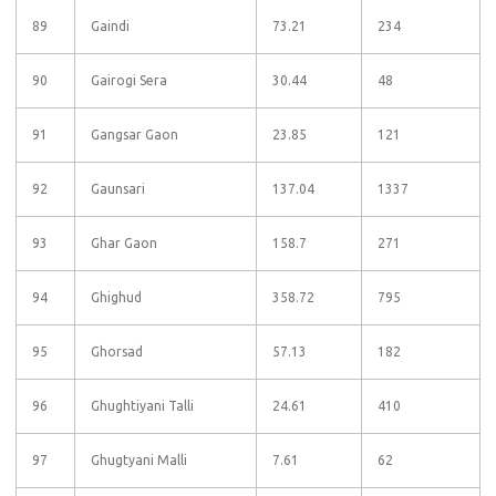
89
Gaindi
73.21
234
90
Gairogi Sera
30.44
48
91
Gangsar Gaon
23.85
121
92
Gaunsari
137.04
1337
93
Ghar Gaon
158.7
271
94
Ghighud
358.72
795
95
Ghorsad
57.13
182
96
Ghughtiyani Talli
24.61
410
97
Ghugtyani Malli
7.61
62