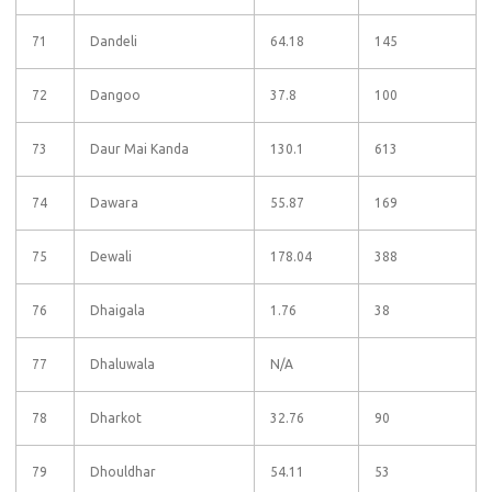
71
Dandeli
64.18
145
72
Dangoo
37.8
100
73
Daur Mai Kanda
130.1
613
74
Dawara
55.87
169
75
Dewali
178.04
388
76
Dhaigala
1.76
38
77
Dhaluwala
N/A
78
Dharkot
32.76
90
79
Dhouldhar
54.11
53