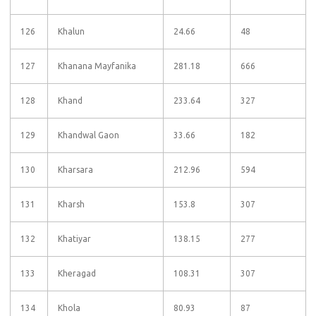
126
Khalun
24.66
48
127
Khanana Mayfanika
281.18
666
128
Khand
233.64
327
129
Khandwal Gaon
33.66
182
130
Kharsara
212.96
594
131
Kharsh
153.8
307
132
Khatiyar
138.15
277
133
Kheragad
108.31
307
134
Khola
80.93
87