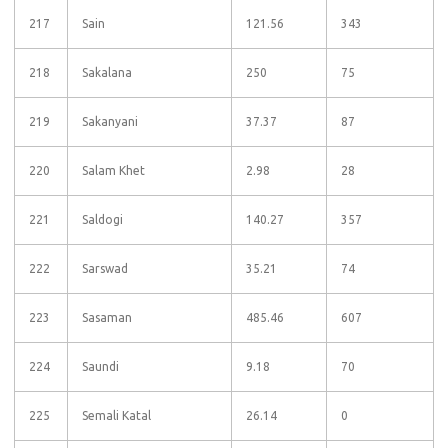
217
Sain
121.56
343
218
Sakalana
250
75
219
Sakanyani
37.37
87
220
Salam Khet
2.98
28
221
Saldogi
140.27
357
222
Sarswad
35.21
74
223
Sasaman
485.46
607
224
Saundi
9.18
70
225
Semali Katal
26.14
0