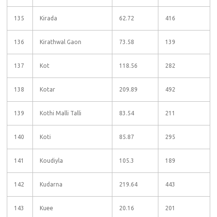
135
Kirada
62.72
416
136
Kirathwal Gaon
73.58
139
137
Kot
118.56
282
138
Kotar
209.89
492
139
Kothi Malli Talli
83.54
211
140
Koti
85.87
295
141
Koudiyla
105.3
189
142
Kudarna
219.64
443
143
Kuee
20.16
201