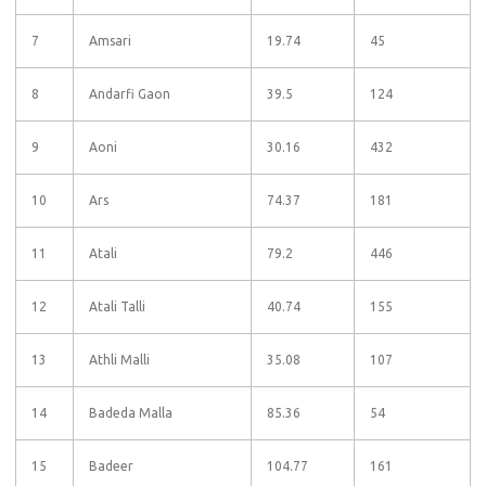
7
Amsari
19.74
45
8
Andarfi Gaon
39.5
124
9
Aoni
30.16
432
10
Ars
74.37
181
11
Atali
79.2
446
12
Atali Talli
40.74
155
13
Athli Malli
35.08
107
14
Badeda Malla
85.36
54
15
Badeer
104.77
161