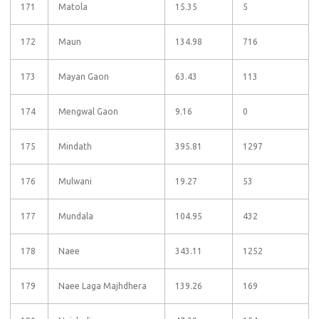
171
Matola
15.35
5
172
Maun
134.98
716
173
Mayan Gaon
63.43
113
174
Mengwal Gaon
9.16
0
175
Mindath
395.81
1297
176
Mulwani
19.27
53
177
Mundala
104.95
432
178
Naee
343.11
1252
179
Naee Laga Majhdhera
139.26
169