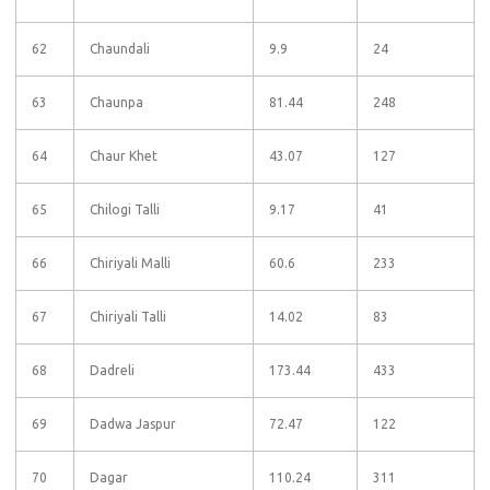
62
Chaundali
9.9
24
63
Chaunpa
81.44
248
64
Chaur Khet
43.07
127
65
Chilogi Talli
9.17
41
66
Chiriyali Malli
60.6
233
67
Chiriyali Talli
14.02
83
68
Dadreli
173.44
433
69
Dadwa Jaspur
72.47
122
70
Dagar
110.24
311