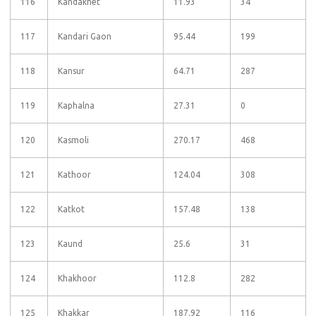
116
Kandakhet
11.93
34
117
Kandari Gaon
95.44
199
118
Kansur
64.71
287
119
Kaphalna
27.31
0
120
Kasmoli
270.17
468
121
Kathoor
124.04
308
122
Katkot
157.48
138
123
Kaund
25.6
31
124
Khakhoor
112.8
282
125
Khakkar
187.92
116