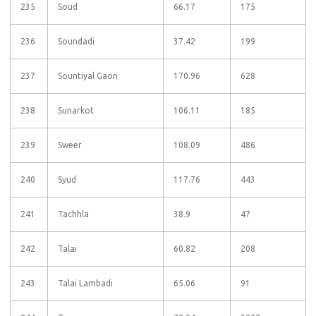
235
Soud
66.17
175
236
Soundadi
37.42
199
237
Sountiyal Gaon
170.96
628
238
Sunarkot
106.11
185
239
Sweer
108.09
486
240
Syud
117.76
443
241
Tachhla
38.9
47
242
Talai
60.82
208
243
Talai Lambadi
65.06
91