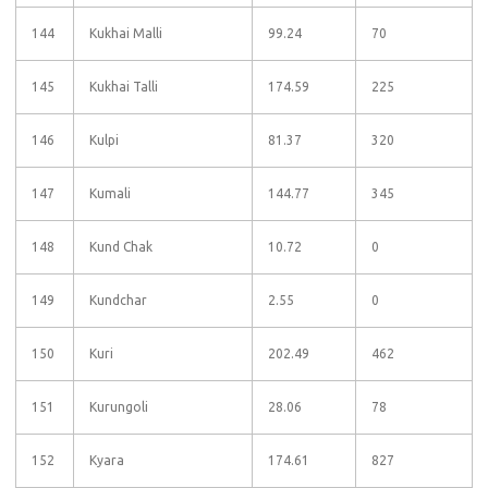
144
Kukhai Malli
99.24
70
145
Kukhai Talli
174.59
225
146
Kulpi
81.37
320
147
Kumali
144.77
345
148
Kund Chak
10.72
0
149
Kundchar
2.55
0
150
Kuri
202.49
462
151
Kurungoli
28.06
78
152
Kyara
174.61
827