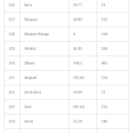
226
Sera
39.77
32
227
Shivpuri
29.83
322
228
Shivpuri Range
4
194
229
Shrikot
42.85
208
230
Silkani
108.3
405
231
Singtali
105.65
238
232
Siroli Sera
34.09
72
233
Soni
181.04
356
234
Sonsi
25.39
186