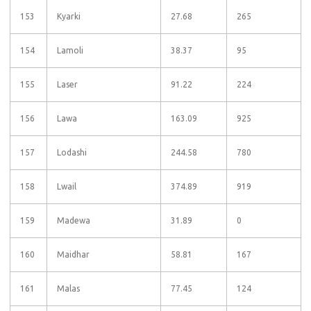
153
Kyarki
27.68
265
154
Lamoli
38.37
95
155
Laser
91.22
224
156
Lawa
163.09
925
157
Lodashi
244.58
780
158
Lwail
374.89
919
159
Madewa
31.89
0
160
Maidhar
58.81
167
161
Malas
77.45
124