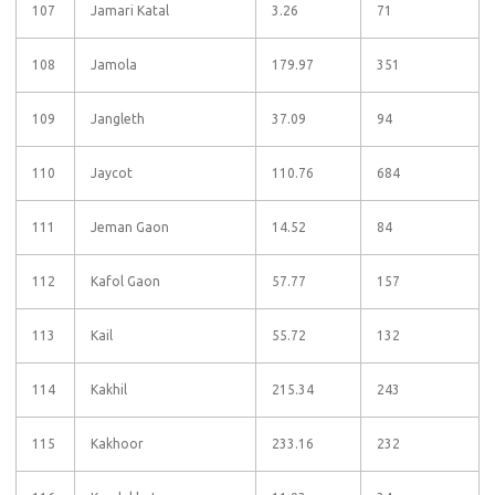
107
Jamari Katal
3.26
71
108
Jamola
179.97
351
109
Jangleth
37.09
94
110
Jaycot
110.76
684
111
Jeman Gaon
14.52
84
112
Kafol Gaon
57.77
157
113
Kail
55.72
132
114
Kakhil
215.34
243
115
Kakhoor
233.16
232