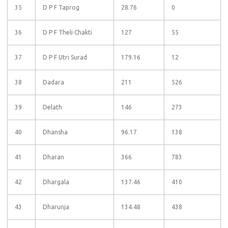
35
D P F Taprog
28.76
0
36
D P F Theli Chakti
127
55
37
D P F Utri Surad
179.16
12
38
Dadara
211
526
39
Delath
146
273
40
Dhansha
96.17
138
41
Dharan
366
783
42
Dhargala
137.46
410
43
Dharunja
134.48
438