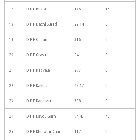
17
D P F Bnala
176
16
18
D P F Daxni Surad
22.14
0
19
D P F Gahan
316
0
20
D P F Grasu
94
0
21
D P F Hadyala
297
0
22
D P F Kaleda
65.17
0
23
D P F Kandreri
388
0
24
D P F Kayoli Garh
94.43
45
25
D P F Khmothi Dhar
117
0