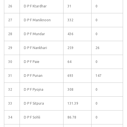
26
D P F Ktardhar
31
0
27
D P F Maniknoon
332
0
28
D P F Mundar
436
0
29
D P F Nankhari
259
26
30
D P F Paie
64
0
31
D P F Punan
693
147
32
D P F Pyojna
308
0
33
D P F Sitpura
131.39
0
34
D P F Sohli
86.78
0