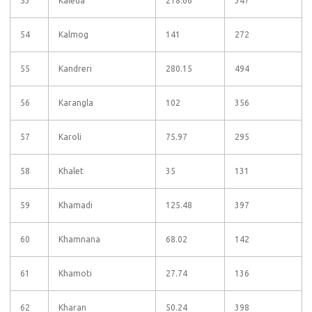
53
Kaleda
218.66
347
54
Kalmog
141
272
55
Kandreri
280.15
494
56
Karangla
102
356
57
Karoli
75.97
295
58
Khalet
35
131
59
Khamadi
125.48
397
60
Khamnana
68.02
142
61
Khamoti
27.74
136
62
Kharan
50.24
398