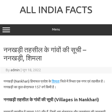
Skip
to
ALL INDIA FACTS
content
Menu
ननखड़ी तहसील के गांवों की सूची –
ननखड़ी, शिमला
By
admin
|
जून 18, 2022
ननखड़ी (Nankhari) हिमाचल प्रदेश के
शिमला
जिले में स्थित एक नगर एवं तहसील है।
ननखड़ी का कुल क्षेत्रफल 157 वर्ग किमी है।
ननखड़ी तहसील के गांवों की सूची (Villages in Nankhari)
ननखड़ी तहसील में लगभग 102 गाँव हैं, जिन्हें आप क्षेत्रफल और जनसंख्या की जानकारी