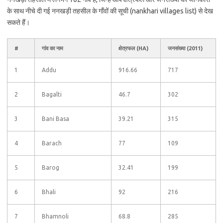
के साथ नीचे दी गई ननखड़ी तहसील के गाँवों की सूची (nankhari villages list) से देख
सकते हैं।
#
गांव का नाम
क्षेत्रफल (HA)
जनसंख्या (2011)
1
Addu
916.66
717
2
Bagalti
46.7
302
3
Bani Basa
39.21
315
4
Barach
77
109
5
Barog
32.41
199
6
Bhali
92
216
7
Bhamnoli
68.8
285