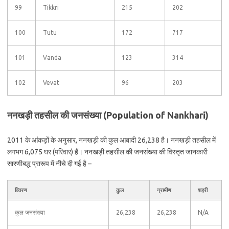
99
Tikkri
215
202
100
Tutu
172
717
101
Vanda
123
314
102
Vevat
96
203
ननखड़ी तहसील की जनसंख्या (Population of Nankhari)
2011 के आंकड़ों के अनुसार, ननखड़ी की कुल आबादी 26,238 है। ननखड़ी तहसील में
लगभग 6,075 घर (परिवार) हैं। ननखड़ी तहसील की जनसंख्या की विस्तृत जानकारी
सारणीबद्ध प्रारूप में नीचे दी गई है –
विवरण
कुल
ग्रामीण
शहरी
कुल जनसंख्या
26,238
26,238
N/A