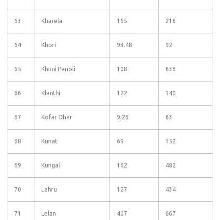
63
Kharela
155
216
64
Khori
93.48
92
65
Khuni Panoli
108
636
66
Klanthi
122
140
67
Kofar Dhar
9.26
63
68
Kunat
69
152
69
Kungal
162
482
70
Lahru
127
434
71
Lelan
407
667