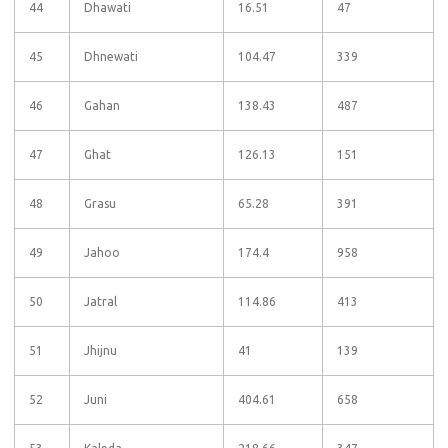
44
Dhawati
16.51
47
45
Dhnewati
104.47
339
46
Gahan
138.43
487
47
Ghat
126.13
151
48
Grasu
65.28
391
49
Jahoo
174.4
958
50
Jatral
114.86
413
51
Jhijnu
41
139
52
Juni
404.61
658