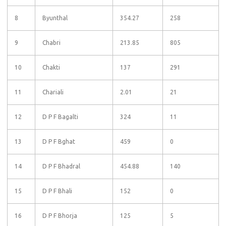
8
Byunthal
354.27
258
9
Chabri
213.85
805
10
Chakti
137
291
11
Chariali
2.01
21
12
D P F Bagalti
324
11
13
D P F Bghat
459
0
14
D P F Bhadral
454.88
140
15
D P F Bhali
152
0
16
D P F Bhorja
125
5