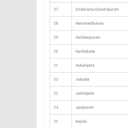
27
Dodlarama Chandrapuram
28
Hanumanthulova
29
Haridasupuram
30
Harshabada
31
Hukumpeta
32
Jadyada
33
Jammipeta
34
Jayapuram
35
Kaijola