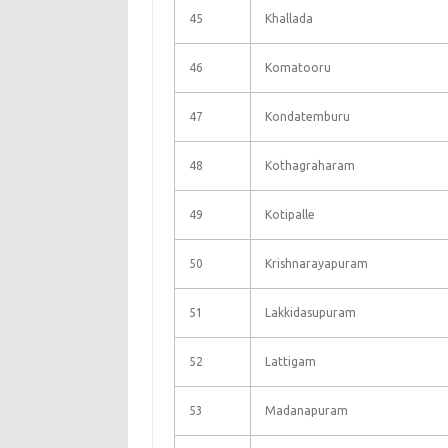
45
Khallada
46
Komatooru
47
Kondatemburu
48
Kothagraharam
49
Kotipalle
50
Krishnarayapuram
51
Lakkidasupuram
52
Lattigam
53
Madanapuram