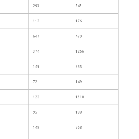
293
543
112
176
647
470
374
1266
149
555
72
149
122
1310
95
188
149
568