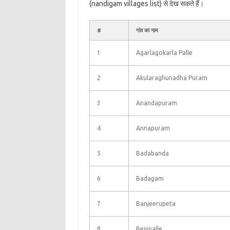
(nandigam villages list) से देख सकते हैं।
#
गांव का नाम
1
Agarlagokarla Palle
2
Akularaghunadha Puram
3
Anandapuram
4
Annapuram
5
Badabanda
6
Badagam
7
Banjeerupeta
8
Bejjipalle