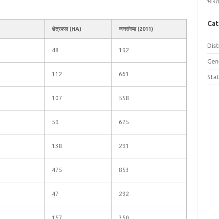
भारत
Cat
क्षेत्रफल (HA)
जनसंख्या (2011)
Dist
48
192
Gen
112
661
Sta
107
558
59
625
138
291
475
853
47
292
157
350