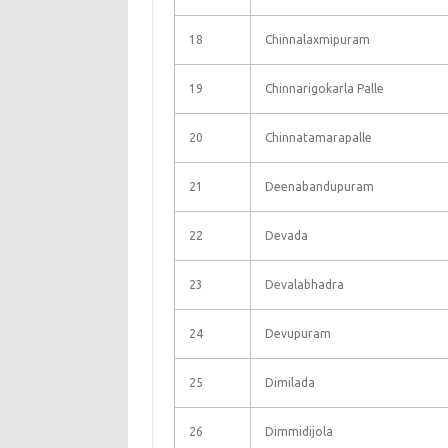
18
Chinnalaxmipuram
19
Chinnarigokarla Palle
20
Chinnatamarapalle
21
Deenabandupuram
22
Devada
23
Devalabhadra
24
Devupuram
25
Dimilada
26
Dimmidijola