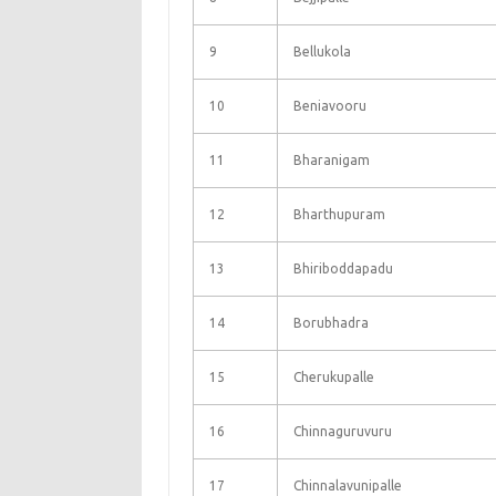
9
Bellukola
10
Beniavooru
11
Bharanigam
12
Bharthupuram
13
Bhiriboddapadu
14
Borubhadra
15
Cherukupalle
16
Chinnaguruvuru
17
Chinnalavunipalle