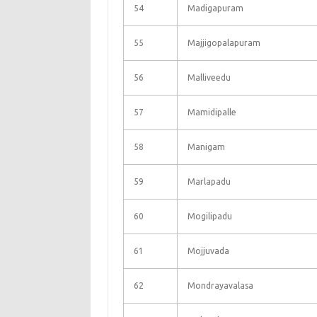
54
Madigapuram
55
Majjigopalapuram
56
Malliveedu
57
Mamidipalle
58
Manigam
59
Marlapadu
60
Mogilipadu
61
Mojjuvada
62
Mondrayavalasa