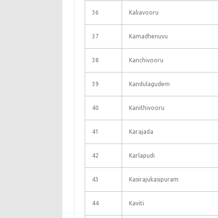
36
Kaliavooru
37
Kamadhenuvu
38
Kanchivooru
39
Kandulagudem
40
Kanithivooru
41
Karajada
42
Karlapudi
43
Kasirajukasipuram
44
Kaviti