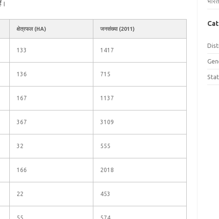
भारत
ैं।
Cat
क्षेत्रफल (HA)
जनसंख्या (2011)
Dist
133
1417
Gen
136
715
Sta
167
1137
367
3109
32
555
166
2018
22
453
55
574