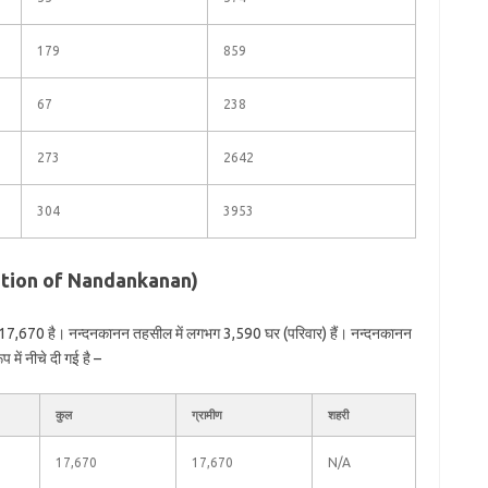
179
859
67
238
273
2642
304
3953
lation of Nandankanan)
 17,670 है। नन्दनकानन तहसील में लगभग 3,590 घर (परिवार) हैं। नन्दनकानन
में नीचे दी गई है –
कुल
ग्रामीण
शहरी
17,670
17,670
N/A