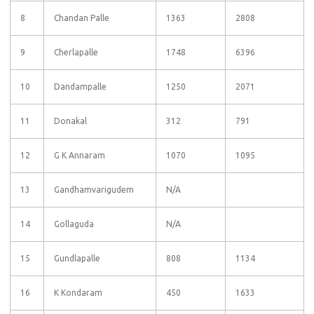
8
Chandan Palle
1363
2808
9
Cherlapalle
1748
6396
10
Dandampalle
1250
2071
11
Donakal
312
791
12
G K Annaram
1070
1095
13
Gandhamvarigudem
N/A
14
Gollaguda
N/A
15
Gundlapalle
808
1134
16
K Kondaram
450
1633