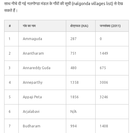
साथ नीचे दी गई नलगोण्डा मंडल के गाँवों की सूची (nalgonda villages list) से देख
सकते हैं।
#
गांव का नाम
क्षेत्रफल (HA)
जनसंख्या (2011)
1
Ammaguda
287
0
2
Anantharam
751
1449
3
Annareddy Guda
480
675
4
Anneparthy
1358
3006
5
Appaji Peta
1856
3246
6
Arjalabavi
N/A
7
Budharam
994
1408