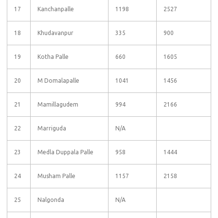
17
Kanchanpalle
1198
2527
18
Khudavanpur
335
900
19
Kotha Palle
660
1605
20
M Domalapalle
1041
1456
21
Mamillagudem
994
2166
22
Marriguda
N/A
23
Medla Duppala Palle
958
1444
24
Musham Palle
1157
2158
25
Nalgonda
N/A