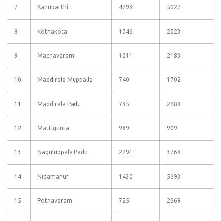
7
Kanuparthi
4293
5927
8
Kothakota
1046
2023
9
Machavaram
1011
2183
10
Maddirala Muppalla
740
1702
11
Maddirala Padu
735
2488
12
Mattigunta
989
909
13
Naguluppala Padu
2291
3768
14
Nidamanur
1430
5693
15
Pothavaram
725
2669