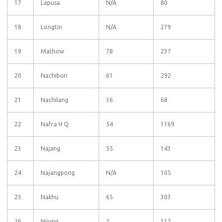
17
Lapusa
N/A
80
18
Longtin
N/A
279
19
Mathow
78
237
20
Nachibon
61
292
21
Nachilang
36
68
22
Nafra H Q
54
1169
23
Najang
55
143
24
Najangpong
N/A
105
25
Nakhu
65
303
26
Nijung
2
112