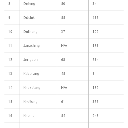
8
Dishing
50
34
9
Ditchik
55
637
10
Duthang
37
102
11
Janaching
N/A
183
12
Jerigaon
68
534
13
Kaborang
45
9
14
Khazalang
N/A
182
15
Khellong
61
357
16
Khoina
54
248