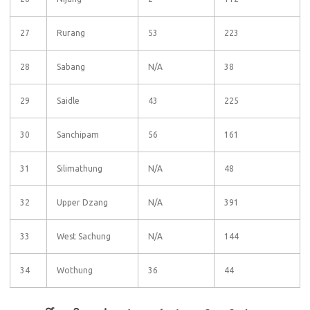
27
Rurang
53
223
28
Sabang
N/A
38
29
Saidle
43
225
30
Sanchipam
56
161
31
Silimathung
N/A
48
32
Upper Dzang
N/A
391
33
West Sachung
N/A
144
34
Wothung
36
44