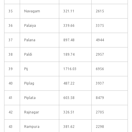
35
Navagam
321.11
2615
36
Palaiya
339.66
3375
37
Palana
897.48
4944
38
Paldi
189.74
2957
39
Pij
1716.03
6956
40
Piplag
487.22
3937
41
Piplata
603.58
8479
42
Rajnagar
326.51
2705
43
Rampura
381.62
2298