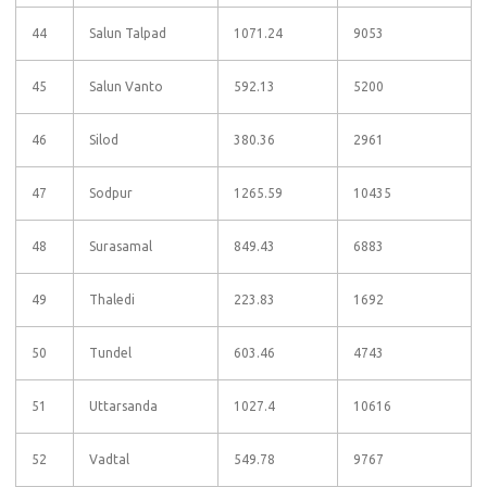
44
Salun Talpad
1071.24
9053
45
Salun Vanto
592.13
5200
46
Silod
380.36
2961
47
Sodpur
1265.59
10435
48
Surasamal
849.43
6883
49
Thaledi
223.83
1692
50
Tundel
603.46
4743
51
Uttarsanda
1027.4
10616
52
Vadtal
549.78
9767