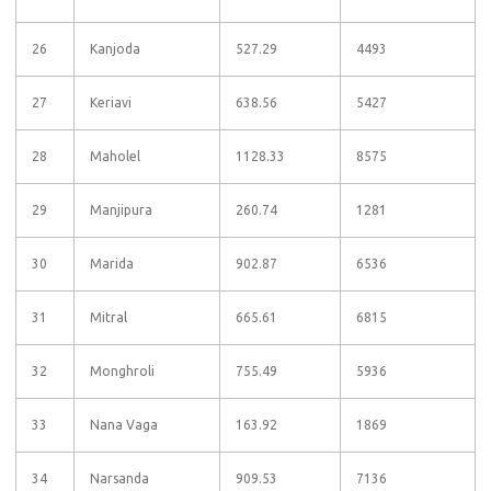
26
Kanjoda
527.29
4493
27
Keriavi
638.56
5427
28
Maholel
1128.33
8575
29
Manjipura
260.74
1281
30
Marida
902.87
6536
31
Mitral
665.61
6815
32
Monghroli
755.49
5936
33
Nana Vaga
163.92
1869
34
Narsanda
909.53
7136