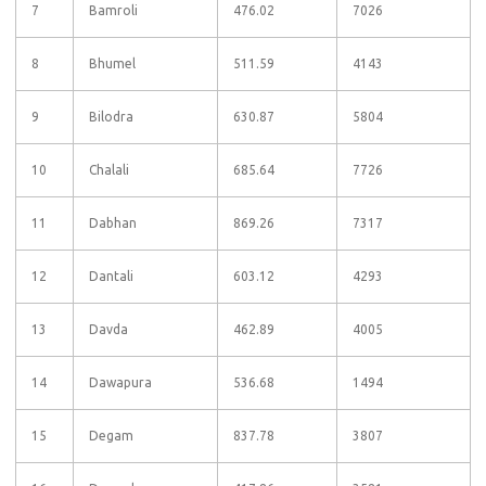
7
Bamroli
476.02
7026
8
Bhumel
511.59
4143
9
Bilodra
630.87
5804
10
Chalali
685.64
7726
11
Dabhan
869.26
7317
12
Dantali
603.12
4293
13
Davda
462.89
4005
14
Dawapura
536.68
1494
15
Degam
837.78
3807