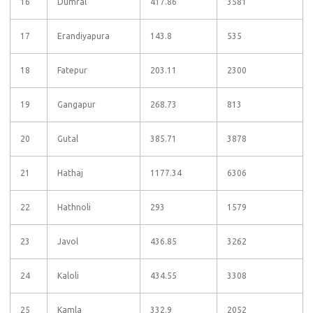
16
Dumral
417.86
3581
17
Erandiyapura
143.8
535
18
Fatepur
203.11
2300
19
Gangapur
268.73
813
20
Gutal
385.71
3878
21
Hathaj
1177.34
6306
22
Hathnoli
293
1579
23
Javol
436.85
3262
24
Kaloli
434.55
3308
25
Kamla
332.9
2052