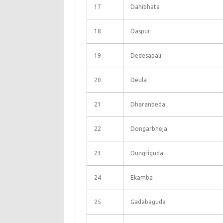
17
Dahibhata
18
Daspur
19
Dedesapali
20
Deula
21
Dharanbeda
22
Dongarbheja
23
Dungriguda
24
Ekamba
25
Gadabaguda