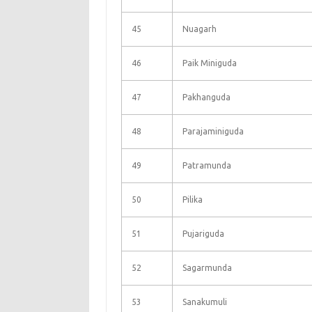
45
Nuagarh
46
Paik Miniguda
47
Pakhanguda
48
Parajaminiguda
49
Patramunda
50
Pilika
51
Pujariguda
52
Sagarmunda
53
Sanakumuli