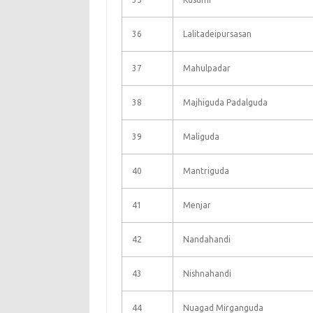
36
Lalitadeipursasan
37
Mahulpadar
38
Majhiguda Padalguda
39
Maliguda
40
Mantriguda
41
Menjar
42
Nandahandi
43
Nishnahandi
44
Nuagad Mirganguda