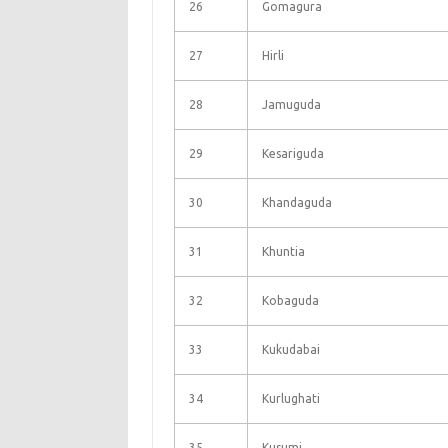
26
Gomagura
27
Hirli
28
Jamuguda
29
Kesariguda
30
Khandaguda
31
Khuntia
32
Kobaguda
33
Kukudabai
34
Kurlughati
35
Kusumi