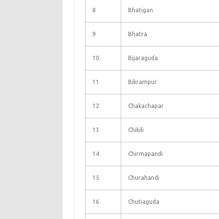
8
Bhatigan
9
Bhatra
10
Bijaraguda
11
Bikrampur
12
Chakachapar
13
Chikili
14
Chirmapandi
15
Churahandi
16
Chutiaguda