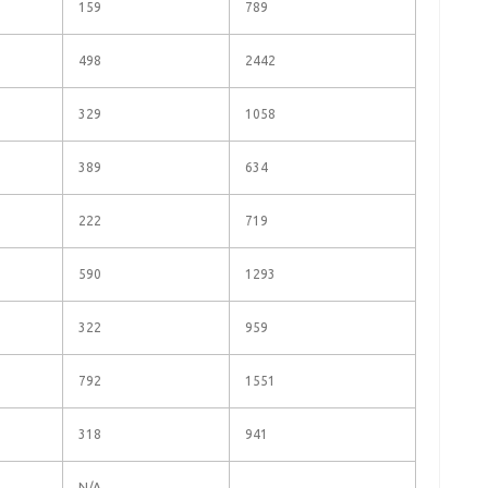
159
789
498
2442
329
1058
389
634
222
719
590
1293
322
959
792
1551
318
941
N/A