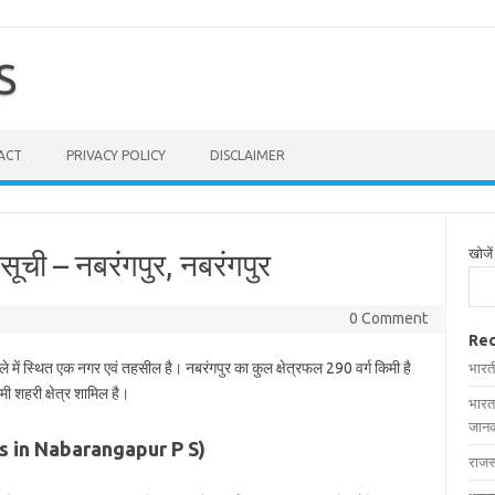
S
ACT
PRIVACY POLICY
DISCLAIMER
खोजें
सूची – नबरंगपुर, नबरंगपुर
0 Comment
Rec
े में स्थित एक नगर एवं तहसील है। नबरंगपुर का कुल क्षेत्रफल 290 वर्ग किमी है
भारत
मी शहरी क्षेत्र शामिल है।
भारत
जानक
lages in Nabarangapur P S)
राजस