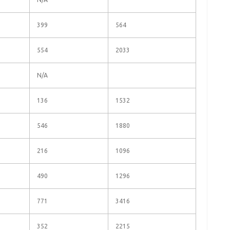
399
564
554
2033
N/A
136
1532
546
1880
216
1096
490
1296
771
3416
352
2215