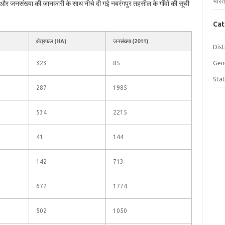
भारत
फल और जनसंख्या की जानकारी के साथ नीचे दी गई नबरंगपुर तहसील के गाँवों की सूची
Cat
क्षेत्रफल (HA)
जनसंख्या (2011)
Dist
Gen
323
85
Sta
287
1985
534
2215
41
144
142
713
672
1774
502
1050