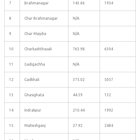
7
Brahmanagar
143.66
1954
8
Char Brahmanagar
N/A
9
Char Maijdia
N/A
10
Charkashthasali
763.98
6304
11
Gadigachha
N/A
12
Gadkhali
375.02
5057
13
Ghasighata
44.39
132
14
Indrakpur
210.44
1992
15
Maheshganj
27.92
2484