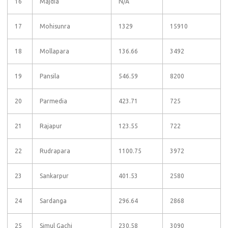
16
Majdia
N/A
17
Mohisunra
1329
15910
18
Mollapara
136.66
3492
19
Pansila
546.59
8200
20
Parmedia
423.71
725
21
Rajapur
123.55
722
22
Rudrapara
1100.75
3972
23
Sankarpur
401.53
2580
24
Sardanga
296.64
2868
25
Simul Gachi
230.58
3090