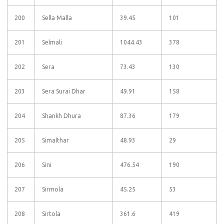
200
Sella Malla
39.45
101
201
Selmali
1044.43
378
202
Sera
73.43
130
203
Sera Surai Dhar
49.91
158
204
Shankh Dhura
87.36
179
205
Simalthar
48.93
29
206
Sini
476.54
190
207
Sirmola
45.25
53
208
Sirtola
361.6
419