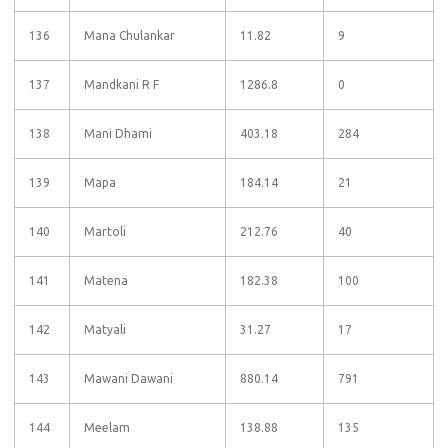
136
Mana Chulankar
11.82
9
137
Mandkani R F
1286.8
0
138
Mani Dhami
403.18
284
139
Mapa
184.14
21
140
Martoli
212.76
40
141
Matena
182.38
100
142
Matyali
31.27
17
143
Mawani Dawani
880.14
791
144
Meelam
138.88
135