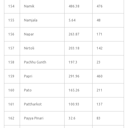
154
Namik
486.38
476
155
Namjala
5.64
48
156
Napar
263.87
171
157
Nirtoli
203.18
142
158
Pachhu Gunth
197.3
23
159
Papri
291.96
460
160
Pato
165.26
211
161
Pattharkot
100.93
137
162
Payya Pinari
32.6
83