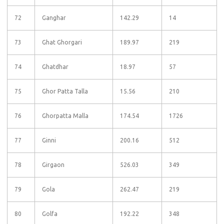
72
Ganghar
142.29
14
73
Ghat Ghorgari
189.97
219
74
Ghatdhar
18.97
57
75
Ghor Patta Talla
15.56
210
76
Ghorpatta Malla
174.54
1726
77
Ginni
200.16
512
78
Girgaon
526.03
349
79
Gola
262.47
219
80
Golfa
192.22
348