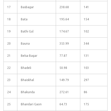
17
Basbagar
238.68
141
18
Bata
195.64
154
19
Bathi Gul
174.67
102
20
Bauna
353.99
344
21
Belsa Bagar
77.87
131
22
Bhadeli
50.98
103
23
Bhaiskhal
149.79
297
24
Bhakunda
272.61
86
25
Bhandari Gaon
64.73
175