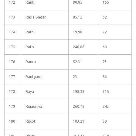
172
Rapti
80.85
155
173
Rasia Bagar
85.12
52
174
Rathi
19.98
72
175
Rato
240.06
60
176
Raura
52.31
73
177
Rautgaon
23
86
178
Raya
398.38
315
179
Rigauniya
260.72
243
180
Rilkot
103.21
39