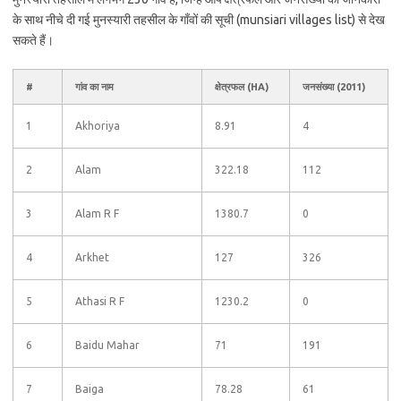
के साथ नीचे दी गई मुनस्यारी तहसील के गाँवों की सूची (munsiari villages list) से देख
सकते हैं।
#
गांव का नाम
क्षेत्रफल (HA)
जनसंख्या (2011)
1
Akhoriya
8.91
4
2
Alam
322.18
112
3
Alam R F
1380.7
0
4
Arkhet
127
326
5
Athasi R F
1230.2
0
6
Baidu Mahar
71
191
7
Baiga
78.28
61