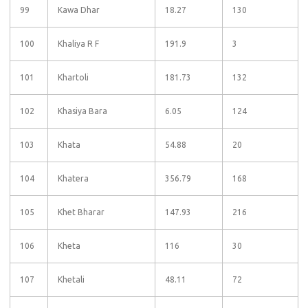
99
Kawa Dhar
18.27
130
100
Khaliya R F
191.9
3
101
Khartoli
181.73
132
102
Khasiya Bara
6.05
124
103
Khata
54.88
20
104
Khatera
356.79
168
105
Khet Bharar
147.93
216
106
Kheta
116
30
107
Khetali
48.11
72