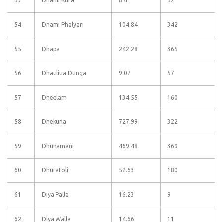
53
Dhami Kura
8.4
52
54
Dhami Phalyari
104.84
342
55
Dhapa
242.28
365
56
Dhauliua Dunga
9.07
57
57
Dheelam
134.55
160
58
Dhekuna
727.99
322
59
Dhunamani
469.48
369
60
Dhuratoli
52.63
180
61
Diya Palla
16.23
9
62
Diya Walla
14.66
11