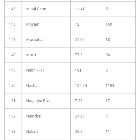
145
Minal Gaon
11.41
51
146
Moram
72
169
147
Morpatta
34.62
18
148
Murti
77.5
96
149
Nabhik R F
181
0
150
Nachani
104.24
1109
151
Nagariya Bara
7.58
17
152
Nainthal
24.36
6
153
Nakari
36.6
11