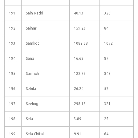
191
Sain Rathi
40.13
326
192
Sainar
159.23
84
193
Samkot
1082.58
1092
194
Sana
16.62
87
195
Sarmoli
122.75
848
196
Sebila
26.24
57
197
Seeling
298.18
321
198
Sela
3.89
25
199
Sela Chital
9.91
64