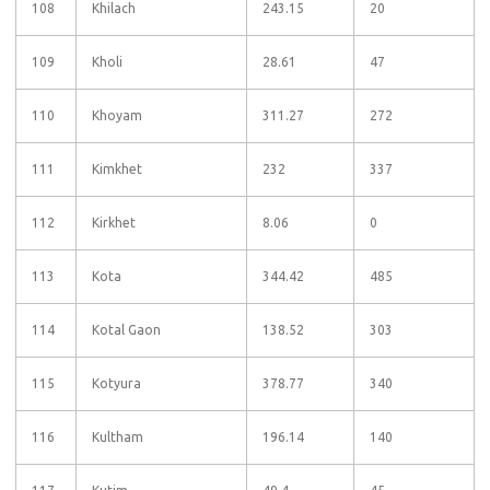
108
Khilach
243.15
20
109
Kholi
28.61
47
110
Khoyam
311.27
272
111
Kimkhet
232
337
112
Kirkhet
8.06
0
113
Kota
344.42
485
114
Kotal Gaon
138.52
303
115
Kotyura
378.77
340
116
Kultham
196.14
140