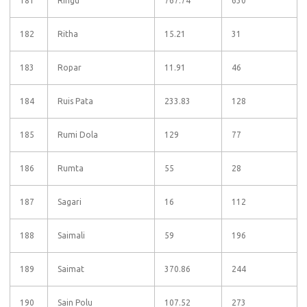
181
Ringu
767.74
630
182
Ritha
15.21
31
183
Ropar
11.91
46
184
Ruis Pata
233.83
128
185
Rumi Dola
129
77
186
Rumta
55
28
187
Sagari
16
112
188
Saimali
59
196
189
Saimat
370.86
244
190
Sain Polu
107.52
273