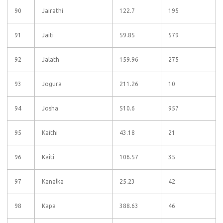
90
Jairathi
122.7
195
91
Jaiti
59.85
579
92
Jalath
159.96
275
93
Jogura
211.26
10
94
Josha
510.6
957
95
Kaithi
43.18
21
96
Kaiti
106.57
35
97
Kanalka
25.23
42
98
Kapa
388.63
46