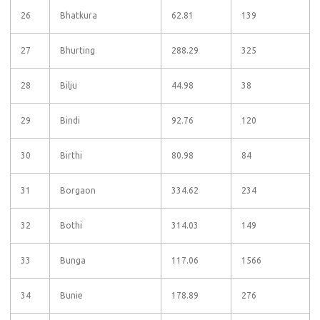
26
Bhatkura
62.81
139
27
Bhurting
288.29
325
28
Bilju
44.98
38
29
Bindi
92.76
120
30
Birthi
80.98
84
31
Borgaon
334.62
234
32
Bothi
314.03
149
33
Bunga
117.06
1566
34
Bunie
178.89
276