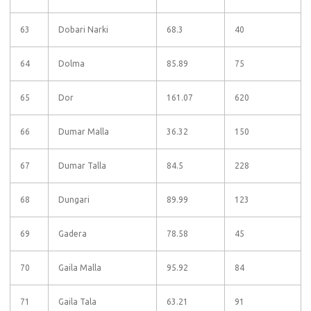
63
Dobari Narki
68.3
40
64
Dolma
85.89
75
65
Dor
161.07
620
66
Dumar Malla
36.32
150
67
Dumar Talla
84.5
228
68
Dungari
89.99
123
69
Gadera
78.58
45
70
Gaila Malla
95.92
84
71
Gaila Tala
63.21
91