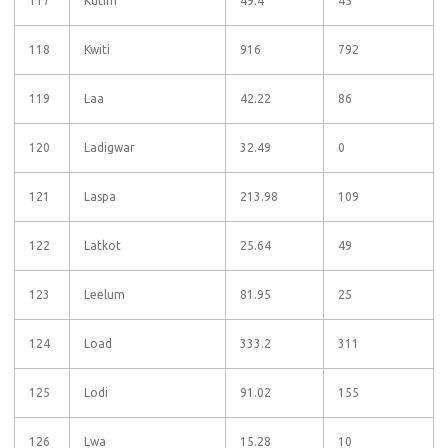
117
Kutim
49.4
45
118
Kwiti
916
792
119
Laa
42.22
86
120
Ladigwar
32.49
0
121
Laspa
213.98
109
122
Latkot
25.64
49
123
Leelum
81.95
25
124
Load
333.2
311
125
Lodi
91.02
155
126
Lwa
15.28
10