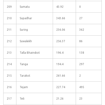
209
Sumatu
43.92
0
210
Supadhar
343.66
27
211
Suring
236.06
362
212
Suwalekh
256.37
86
213
Talla Bhainskot
196.4
138
214
Tanga
194.4
297
215
Tarakot
261.66
2
216
Tejam
227.74
495
217
Teli
21.26
23