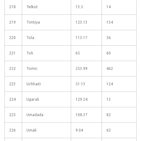
218
Telkot
13.5
14
219
Timtiya
123.13
134
220
Tola
113.17
56
221
Toli
65
60
222
Tomic
253.99
462
223
Uchhaiti
51.13
124
224
Ugarali
129.24
13
225
Umadada
108.37
82
226
Umali
9.04
62