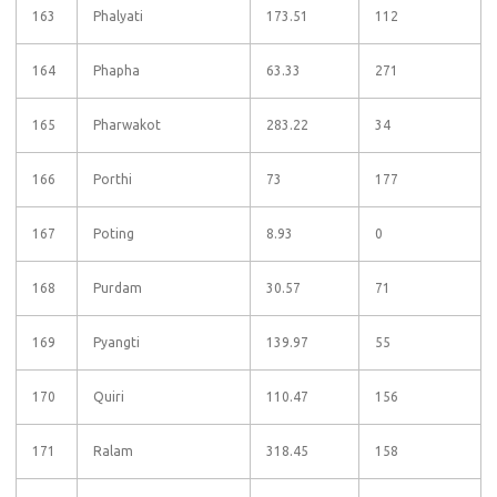
163
Phalyati
173.51
112
164
Phapha
63.33
271
165
Pharwakot
283.22
34
166
Porthi
73
177
167
Poting
8.93
0
168
Purdam
30.57
71
169
Pyangti
139.97
55
170
Quiri
110.47
156
171
Ralam
318.45
158