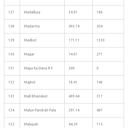
127
Madalkiya
34.91
186
128
Madarma
492.74
204
129
Madkot
171.11
1330
130
Magar
74.07
271
131
Majia Ka Dana R F
200
0
132
Majkot
18.41
146
133
Mall Bhainskot
409.44
517
134
Malun Pandrah Pala
291.14
487
135
Malupati
44.29
115