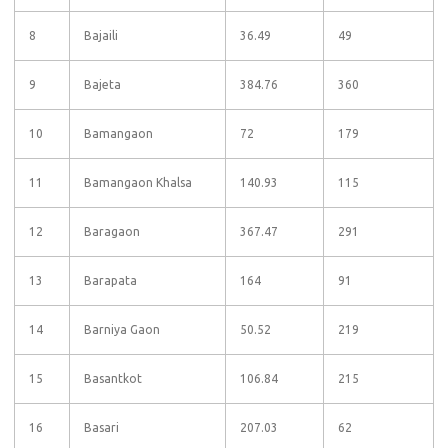
8
Bajaili
36.49
49
9
Bajeta
384.76
360
10
Bamangaon
72
179
11
Bamangaon Khalsa
140.93
115
12
Baragaon
367.47
291
13
Barapata
164
91
14
Barniya Gaon
50.52
219
15
Basantkot
106.84
215
16
Basari
207.03
62