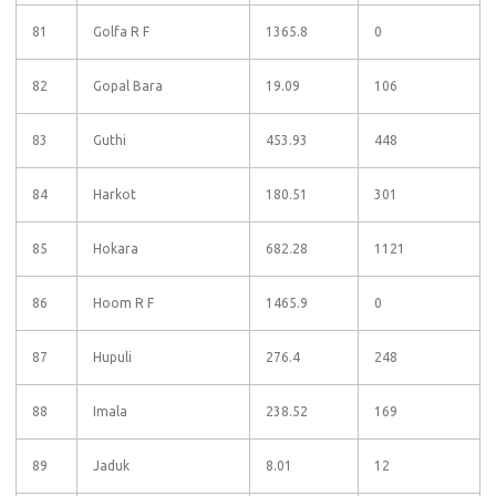
81
Golfa R F
1365.8
0
82
Gopal Bara
19.09
106
83
Guthi
453.93
448
84
Harkot
180.51
301
85
Hokara
682.28
1121
86
Hoom R F
1465.9
0
87
Hupuli
276.4
248
88
Imala
238.52
169
89
Jaduk
8.01
12