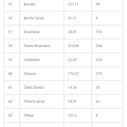
35
Burphu
227.11
94
36
Burthi Tarali
61.21
0
37
Chachana
28.81
118
38
Chami Bhainskot
334.98
344
39
Charkham
22.82
250
40
Chauna
174.22
279
41
Cheti Chimla
14.56
39
42
Chharti Airari
34.91
62
43
Chhija
162.2
6