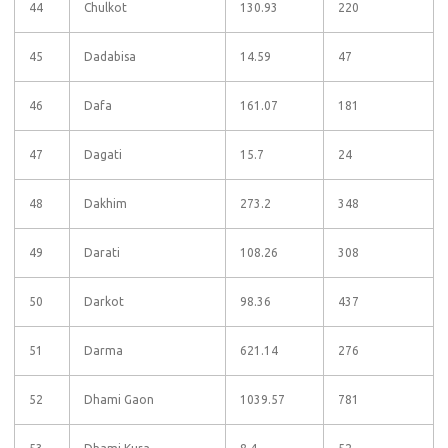
44
Chulkot
130.93
220
45
Dadabisa
14.59
47
46
Dafa
161.07
181
47
Dagati
15.7
24
48
Dakhim
273.2
348
49
Darati
108.26
308
50
Darkot
98.36
437
51
Darma
621.14
276
52
Dhami Gaon
1039.57
781