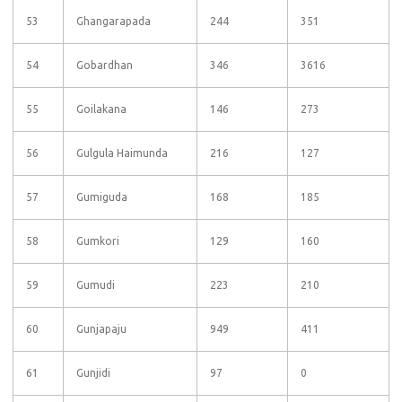
53
Ghangarapada
244
351
54
Gobardhan
346
3616
55
Goilakana
146
273
56
Gulgula Haimunda
216
127
57
Gumiguda
168
185
58
Gumkori
129
160
59
Gumudi
223
210
60
Gunjapaju
949
411
61
Gunjidi
97
0