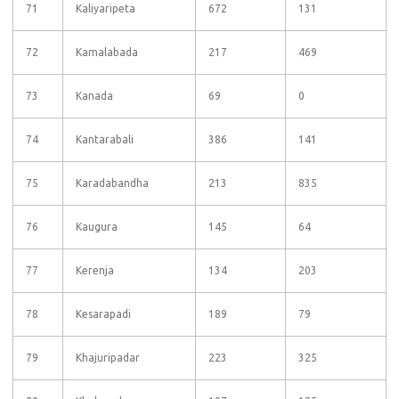
71
Kaliyaripeta
672
131
72
Kamalabada
217
469
73
Kanada
69
0
74
Kantarabali
386
141
75
Karadabandha
213
835
76
Kaugura
145
64
77
Kerenja
134
203
78
Kesarapadi
189
79
79
Khajuripadar
223
325