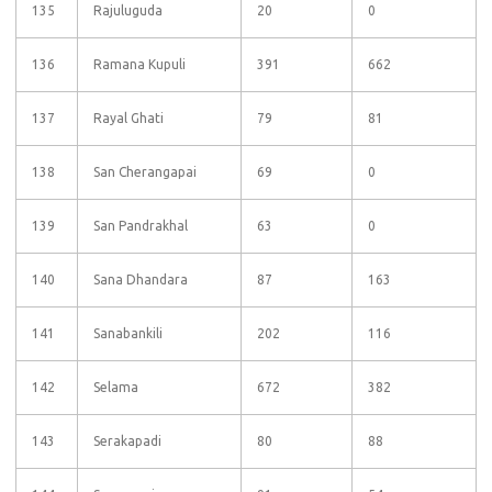
135
Rajuluguda
20
0
136
Ramana Kupuli
391
662
137
Rayal Ghati
79
81
138
San Cherangapai
69
0
139
San Pandrakhal
63
0
140
Sana Dhandara
87
163
141
Sanabankili
202
116
142
Selama
672
382
143
Serakapadi
80
88