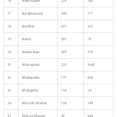
16
Banji Kusum
230
245
17
Barakhamana
298
117
18
Barikhal
271
232
19
Baturi
207
76
20
Belaka Baju
289
318
21
Bhairagoda
225
1645
22
Bhaliapadar
177
606
23
Bhaluguda
130
14
24
Bhurushi Khamar
126
149
25
Bhurusi Khamar
42
644