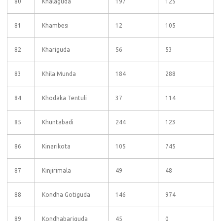
80
Khalaguda
197
125
81
Khambesi
12
105
82
Khariguda
56
53
83
Khila Munda
184
288
84
Khodaka Tentuli
37
114
85
Khuntabadi
244
123
86
Kinarikota
105
745
87
Kinjirimala
49
48
88
Kondha Gotiguda
146
974
89
Kondhabariguda
45
0