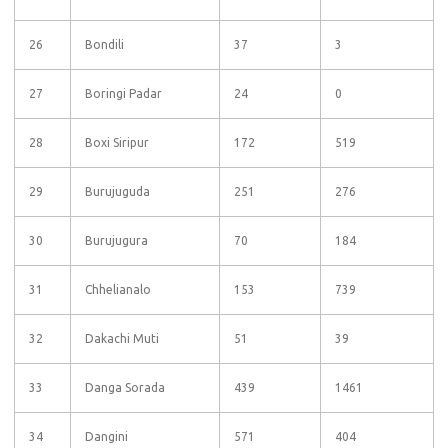
26
Bondili
37
3
27
Boringi Padar
24
0
28
Boxi Siripur
172
519
29
Burujuguda
251
276
30
Burujugura
70
184
31
Chhelianalo
153
739
32
Dakachi Muti
51
39
33
Danga Sorada
439
1461
34
Dangini
571
404