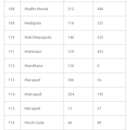
108
Madhu Munda
312
446
109
Madiguda
116
251
110
Mali Dhepaguda
140
523
111
Malisiripur
139
432
112
Mandikana
126
0
113
Maragudi
386
16
114
Matragudi
204
193
115
Meragudi
15
57
116
Mochi Guda
66
88