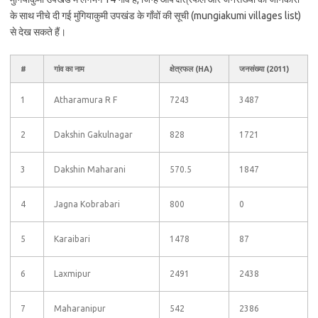
के साथ नीचे दी गई मुंगियाकुमी उपखंड के गाँवों की सूची (mungiakumi villages list)
से देख सकते हैं।
#
गांव का नाम
क्षेत्रफल (HA)
जनसंख्या (2011)
1
Atharamura R F
7243
3487
2
Dakshin Gakulnagar
828
1721
3
Dakshin Maharani
570.5
1847
4
Jagna Kobrabari
800
0
5
Karaibari
1478
87
6
Laxmipur
2491
2438
7
Maharanipur
542
2386