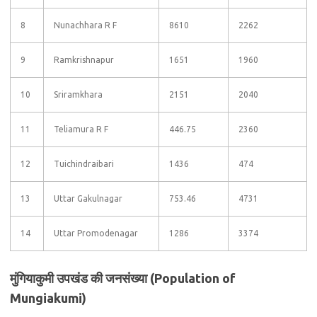
8
Nunachhara R F
8610
2262
9
Ramkrishnapur
1651
1960
10
Sriramkhara
2151
2040
11
Teliamura R F
446.75
2360
12
Tuichindraibari
1436
474
13
Uttar Gakulnagar
753.46
4731
14
Uttar Promodenagar
1286
3374
मुंगियाकुमी उपखंड की जनसंख्या (Population of
Mungiakumi)