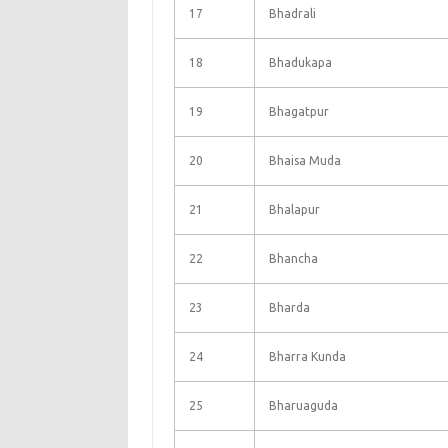
17
Bhadrali
18
Bhadukapa
19
Bhagatpur
20
Bhaisa Muda
21
Bhalapur
22
Bhancha
23
Bharda
24
Bharra Kunda
25
Bharuaguda