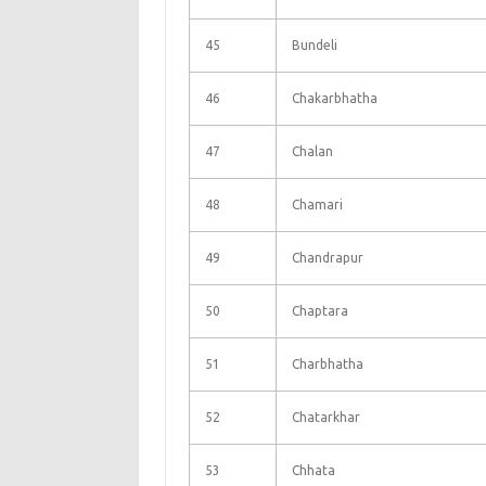
45
Bundeli
46
Chakarbhatha
47
Chalan
48
Chamari
49
Chandrapur
50
Chaptara
51
Charbhatha
52
Chatarkhar
53
Chhata