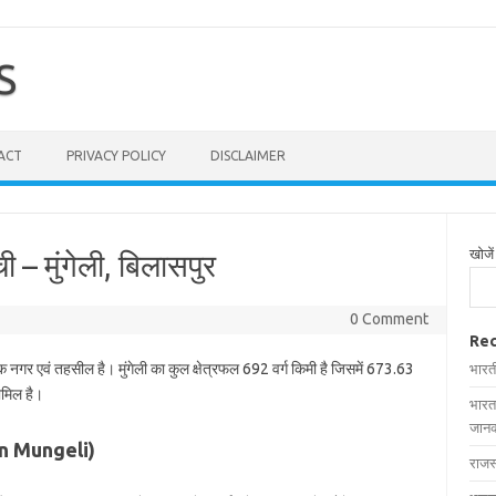
S
ACT
PRIVACY POLICY
DISCLAIMER
खोजें
ची – मुंगेली, बिलासपुर
0 Comment
Rec
एक नगर एवं तहसील है। मुंगेली का कुल क्षेत्रफल 692 वर्ग किमी है जिसमें 673.63
भारत
शामिल है।
भारत
जानक
s in Mungeli)
राजस