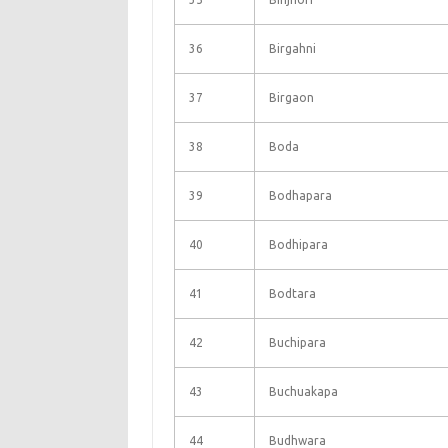
36
Birgahni
37
Birgaon
38
Boda
39
Bodhapara
40
Bodhipara
41
Bodtara
42
Buchipara
43
Buchuakapa
44
Budhwara