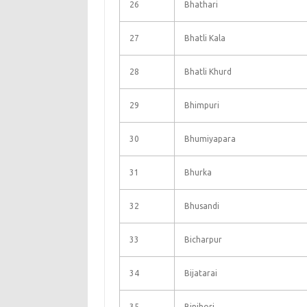
26
Bhathari
27
Bhatli Kala
28
Bhatli Khurd
29
Bhimpuri
30
Bhumiyapara
31
Bhurka
32
Bhusandi
33
Bicharpur
34
Bijatarai
35
Binjhori