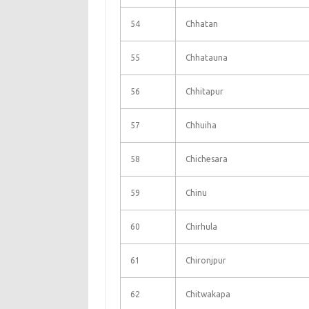
54
Chhatan
55
Chhatauna
56
Chhitapur
57
Chhuiha
58
Chichesara
59
Chinu
60
Chirhula
61
Chironjpur
62
Chitwakapa