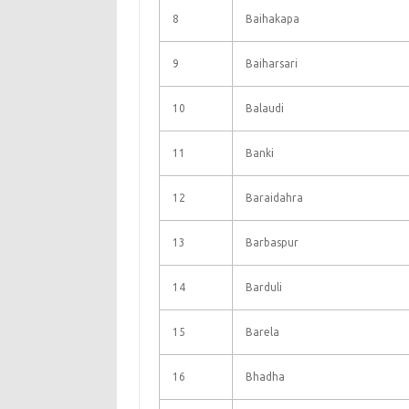
8
Baihakapa
9
Baiharsari
10
Balaudi
11
Banki
12
Baraidahra
13
Barbaspur
14
Barduli
15
Barela
16
Bhadha