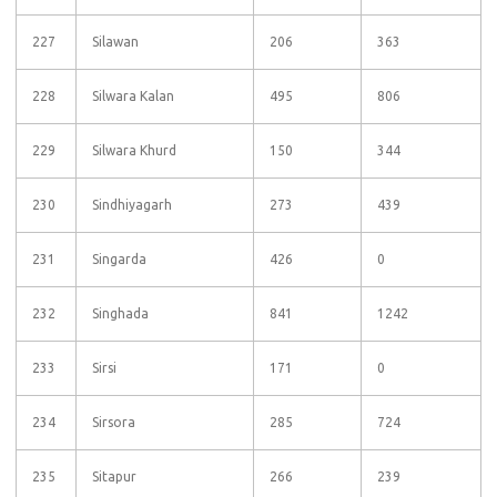
227
Silawan
206
363
228
Silwara Kalan
495
806
229
Silwara Khurd
150
344
230
Sindhiyagarh
273
439
231
Singarda
426
0
232
Singhada
841
1242
233
Sirsi
171
0
234
Sirsora
285
724
235
Sitapur
266
239