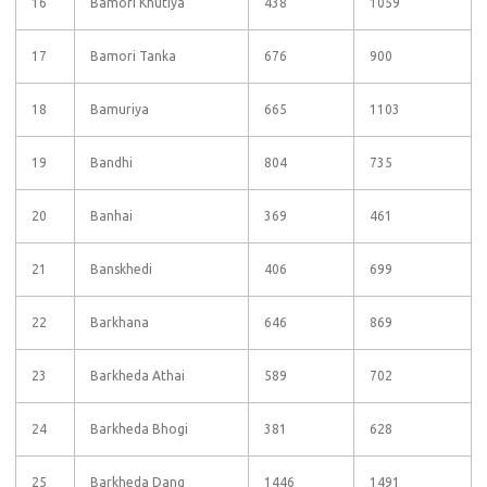
16
Bamori Khutiya
438
1059
17
Bamori Tanka
676
900
18
Bamuriya
665
1103
19
Bandhi
804
735
20
Banhai
369
461
21
Banskhedi
406
699
22
Barkhana
646
869
23
Barkheda Athai
589
702
24
Barkheda Bhogi
381
628
25
Barkheda Dang
1446
1491