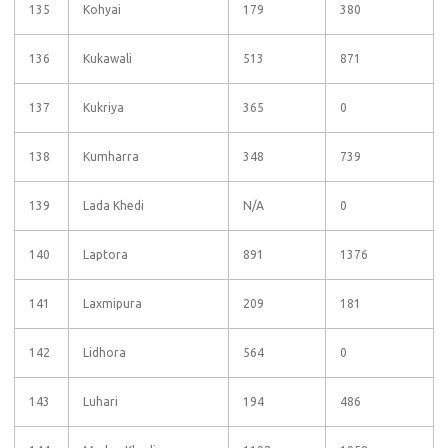
135
Kohyai
179
380
136
Kukawali
513
871
137
Kukriya
365
0
138
Kumharra
348
739
139
Lada Khedi
N/A
0
140
Laptora
891
1376
141
Laxmipura
209
181
142
Lidhora
564
0
143
Luhari
194
486