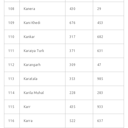
108
Kanera
430
29
109
Kani Khedi
676
453
110
Kankar
317
682
111
Karaiya Turk
371
631
112
Karangarh
309
47
113
Karatala
353
985
114
Karila Muhal
228
283
115
Karr
435
933
116
Karra
522
637