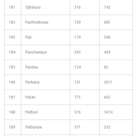
181
Ojharpur
316
142
182
Pachmahuwa
729
683
183
Pali
179
368
184
Panchampur
305
438
185
Pandau
154
82
186
Parkana
721
2011
187
Patan
773
662
188
Pathari
576
1674
189
Pathariya
571
252