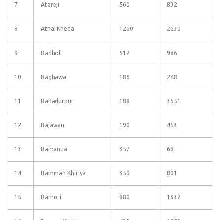
7
Atareji
560
832
8
Athai Kheda
1260
2630
9
Badholi
512
986
10
Baghawa
186
248
11
Bahadurpur
188
3551
12
Bajawan
190
453
13
Bamanua
357
68
14
Bamman Khiriya
359
891
15
Bamori
880
1332