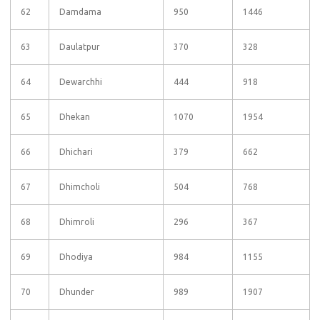
62
Damdama
950
1446
63
Daulatpur
370
328
64
Dewarchhi
444
918
65
Dhekan
1070
1954
66
Dhichari
379
662
67
Dhimcholi
504
768
68
Dhimroli
296
367
69
Dhodiya
984
1155
70
Dhunder
989
1907