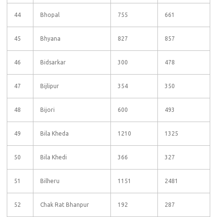
44
Bhopal
755
661
45
Bhyana
827
857
46
Bidsarkar
300
478
47
Bijlipur
354
350
48
Bijori
600
493
49
Bila Kheda
1210
1325
50
Bila Khedi
366
327
51
Bilheru
1151
2481
52
Chak Rat Bhanpur
192
287