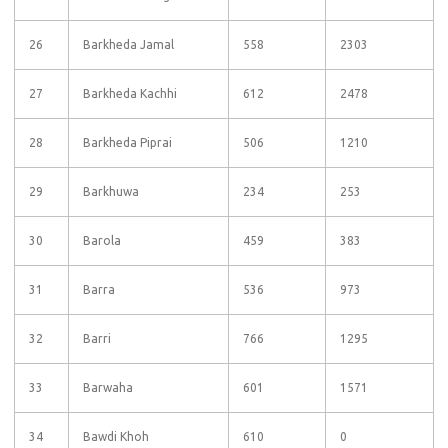
26
Barkheda Jamal
558
2303
27
Barkheda Kachhi
612
2478
28
Barkheda Piprai
506
1210
29
Barkhuwa
234
253
30
Barola
459
383
31
Barra
536
973
32
Barri
766
1295
33
Barwaha
601
1571
34
Bawdi Khoh
610
0