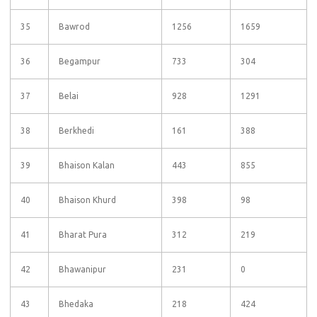
35
Bawrod
1256
1659
36
Begampur
733
304
37
Belai
928
1291
38
Berkhedi
161
388
39
Bhaison Kalan
443
855
40
Bhaison Khurd
398
98
41
Bharat Pura
312
219
42
Bhawanipur
231
0
43
Bhedaka
218
424