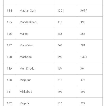
154
Malhar Garh
1301
3677
155
Mardankhedi
433
398
156
Maron
253
365
157
Mata Wali
463
781
158
Mathana
899
1498
159
Men Kheda
154
30
160
Mirjapur
233
473
161
Mirkabad
197
999
162
Mojadi
136
222