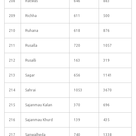
208
Ratwas
646
883
209
Richha
611
500
210
Ruhana
618
876
211
Rusalla
720
1057
212
Rusalli
163
319
213
Sagar
656
1141
214
Sahrai
1053
3670
215
Sajanmau Kalan
370
696
216
Sajanmau Khurd
139
435
217
Sanwalheda
740
1338