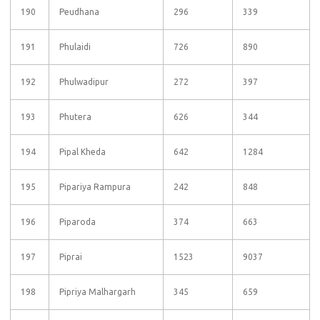
190
Peudhana
296
339
191
Phulaidi
726
890
192
Phulwadipur
272
397
193
Phutera
626
344
194
Pipal Kheda
642
1284
195
Pipariya Rampura
242
848
196
Piparoda
374
663
197
Piprai
1523
9037
198
Pipriya Malhargarh
345
659