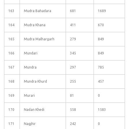
163
Mudra Bahadara
681
1689
164
Mudra Khana
411
670
165
Mudra Malhargarh
279
849
166
Mundari
345
849
167
Mundra
297
785
168
Mundra Khurd
255
457
169
Murari
81
0
170
Nadan Khedi
558
1583
171
Nagjhir
242
0