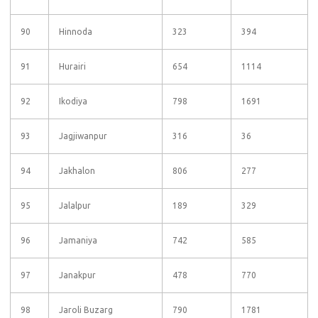
90
Hinnoda
323
394
91
Hurairi
654
1114
92
Ikodiya
798
1691
93
Jagjiwanpur
316
36
94
Jakhalon
806
277
95
Jalalpur
189
329
96
Jamaniya
742
585
97
Janakpur
478
770
98
Jaroli Buzarg
790
1781