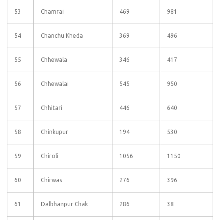
53
Chamrai
469
981
54
Chanchu Kheda
369
496
55
Chhewala
346
417
56
Chhewalai
545
950
57
Chhitari
446
640
58
Chinkupur
194
530
59
Chiroli
1056
1150
60
Chirwas
276
396
61
Dalbhanpur Chak
286
38