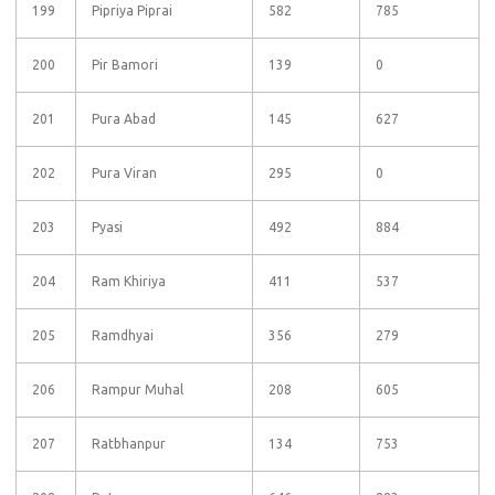
199
Pipriya Piprai
582
785
200
Pir Bamori
139
0
201
Pura Abad
145
627
202
Pura Viran
295
0
203
Pyasi
492
884
204
Ram Khiriya
411
537
205
Ramdhyai
356
279
206
Rampur Muhal
208
605
207
Ratbhanpur
134
753