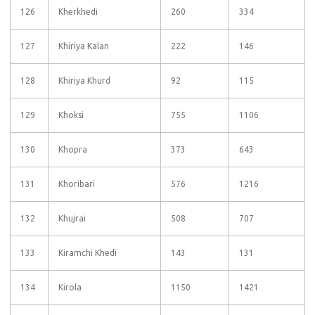
126
Kherkhedi
260
334
127
Khiriya Kalan
222
146
128
Khiriya Khurd
92
115
129
Khoksi
755
1106
130
Khopra
373
643
131
Khoribari
576
1216
132
Khujrai
508
707
133
Kiramchi Khedi
143
131
134
Kirola
1150
1421