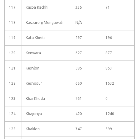
117
Kasba Kachhi
335
71
118
Kasbarenj Mungawali
N/A
119
Kata Kheda
297
196
120
Kenwara
627
877
121
Keshlon
585
853
122
Keshopur
650
1632
123
Khai Kheda
261
0
124
Khajuriya
420
1240
125
Khaklon
347
599