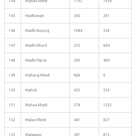
144
Madau Khedi
1192
1958
145
Madhawan
260
261
146
Madhi Buzurg
1084
538
147
Madhi Khurd
235
604
148
Madhi Piprai
285
469
149
Maharaj Khedi
N/A
0
150
Maholi
453
539
151
Mahua Khadi
278
1223
152
Malau Khedi
441
827
153
Malawani
587
875