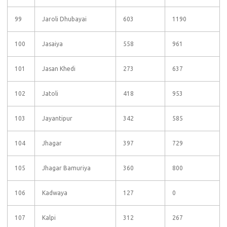
99
Jaroli Dhubayai
603
1190
100
Jasaiya
558
961
101
Jasan Khedi
273
637
102
Jatoli
418
953
103
Jayantipur
342
585
104
Jhagar
397
729
105
Jhagar Bamuriya
360
800
106
Kadwaya
127
0
107
Kalpi
312
267