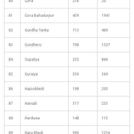
80
Gora
216
20
81
Gora Bahadurpur
439
1941
82
Gundha Tanka
713
489
83
Gundheru
798
1527
84
Gupaliya
232
806
85
Guraiya
330
369
86
Hajookhedi
198
203
87
Hansali
317
233
88
Harduwa
148
113
89
Haru Khedi
990
1216