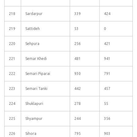
218
Sardarpur
339
424
219
Sattideh
53
0
220
Sehpura
256
421
221
Semar Khedi
481
941
222
Semari Piparai
930
791
223
Semari Tanki
442
457
224
Shuklapuri
278
55
225
Shyampur
244
356
226
Sihora
795
903