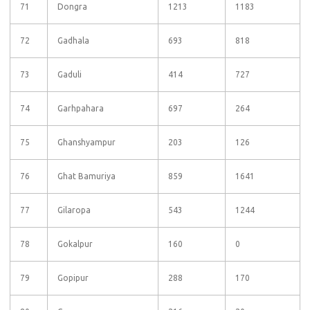
71
Dongra
1213
1183
72
Gadhala
693
818
73
Gaduli
414
727
74
Garhpahara
697
264
75
Ghanshyampur
203
126
76
Ghat Bamuriya
859
1641
77
Gilaropa
543
1244
78
Gokalpur
160
0
79
Gopipur
288
170