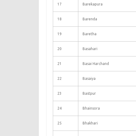
17
Barekapura
18
Barenda
19
Baretha
20
Basahari
21
Basai Harchand
22
Basaiya
23
Bastpur
24
Bhainsora
25
Bhakhari