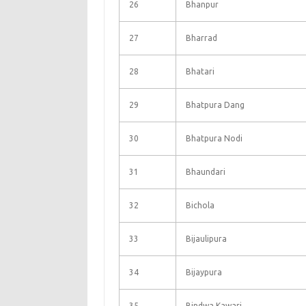
26
Bhanpur
27
Bharrad
28
Bhatari
29
Bhatpura Dang
30
Bhatpura Nodi
31
Bhaundari
32
Bichola
33
Bijaulipura
34
Bijaypura
35
Bindwa Kawari