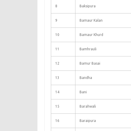
8
Baksipura
9
Bamaur Kalan
10
Bamaur Khurd
11
Bamhrauli
12
Bamur Basai
13
Bandha
14
Bani
15
Barahwali
16
Baraipura