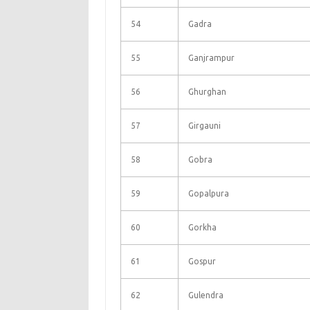
54
Gadra
55
Ganjrampur
56
Ghurghan
57
Girgauni
58
Gobra
59
Gopalpura
60
Gorkha
61
Gospur
62
Gulendra