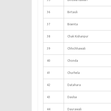
36
Birtauli
37
Bisenta
38
Chak Kishanpur
39
Chhichhawali
40
Chonda
41
Churhela
42
Datahara
43
Daulsa
44
Daurawali