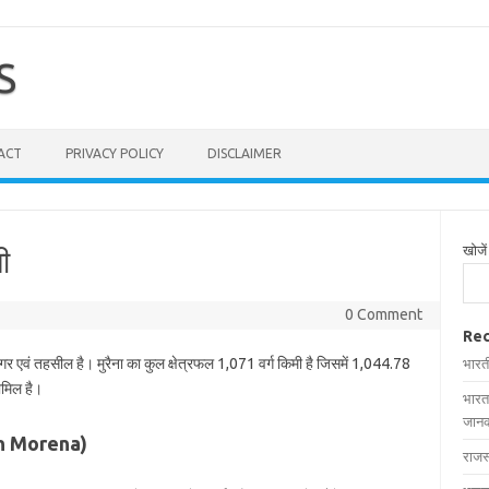
S
ACT
PRIVACY POLICY
DISCLAIMER
खोजें
ी
0 Comment
Rec
नगर एवं तहसील है। मुरैना का कुल क्षेत्रफल 1,071 वर्ग किमी है जिसमें 1,044.78
भारत
शामिल है।
भारत
जानक
s in Morena)
राजस