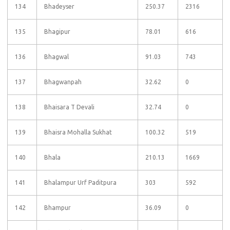
134
Bhadeyser
250.37
2316
135
Bhagipur
78.01
616
136
Bhagwal
91.03
743
137
Bhagwanpah
32.62
0
138
Bhaisara T Devali
32.74
0
139
Bhaisra Mohalla Sukhat
100.32
519
140
Bhala
210.13
1669
141
Bhalampur Urf Paditpura
303
592
142
Bhampur
36.09
0