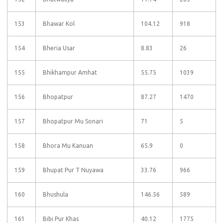
153
Bhawar Kol
104.12
918
154
Bheria Usar
8.83
26
155
Bhikhampur Amhat
55.75
1039
156
Bhopatpur
87.27
1470
157
Bhopatpur Mu Sonari
71
5
158
Bhora Mu Kanuan
65.9
0
159
Bhupat Pur T Nuyawa
33.76
966
160
Bhushula
146.56
589
161
Bibi Pur Khas
40.12
1775