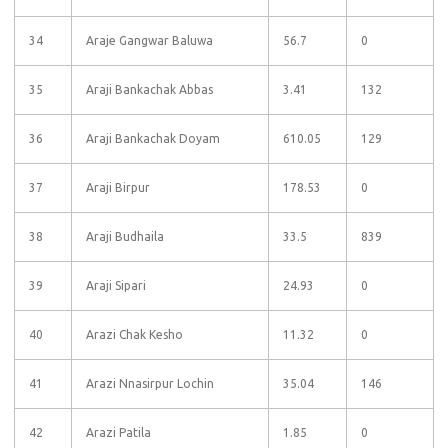
34
Araje Gangwar Baluwa
56.7
0
35
Araji Bankachak Abbas
3.41
132
36
Araji Bankachak Doyam
610.05
129
37
Araji Birpur
178.53
0
38
Araji Budhaila
33.5
839
39
Araji Sipari
24.93
0
40
Arazi Chak Kesho
11.32
0
41
Arazi Nnasirpur Lochin
35.04
146
42
Arazi Patila
1.85
0