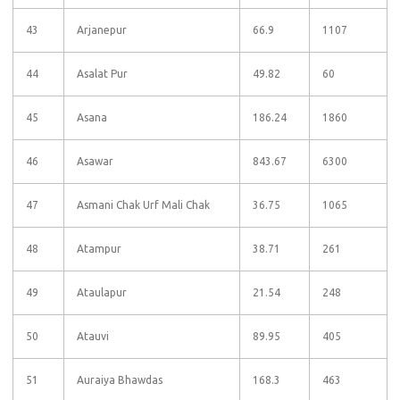
43
Arjanepur
66.9
1107
44
Asalat Pur
49.82
60
45
Asana
186.24
1860
46
Asawar
843.67
6300
47
Asmani Chak Urf Mali Chak
36.75
1065
48
Atampur
38.71
261
49
Ataulapur
21.54
248
50
Atauvi
89.95
405
51
Auraiya Bhawdas
168.3
463