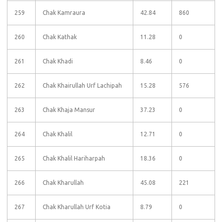
259
Chak Kamraura
42.84
860
260
Chak Kathak
11.28
0
261
Chak Khadi
8.46
0
262
Chak Khairullah Urf Lachipah
15.28
576
263
Chak Khaja Mansur
37.23
0
264
Chak Khalil
12.71
0
265
Chak Khalil Hariharpah
18.36
0
266
Chak Kharullah
45.08
221
267
Chak Kharullah Urf Kotia
8.79
0