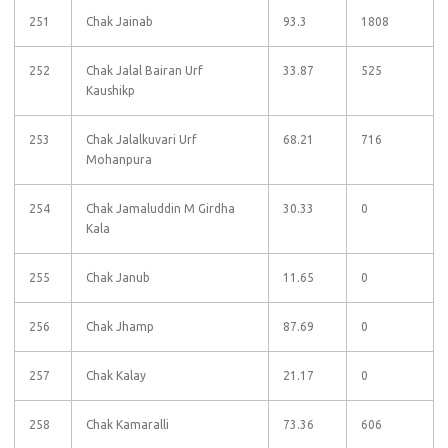
251
Chak Jainab
93.3
1808
252
Chak Jalal Bairan Urf
33.87
525
Kaushikp
253
Chak Jalalkuvari Urf
68.21
716
Mohanpura
254
Chak Jamaluddin M Girdha
30.33
0
Kala
255
Chak Janub
11.65
0
256
Chak Jhamp
87.69
0
257
Chak Kalay
21.17
0
258
Chak Kamaralli
73.36
606