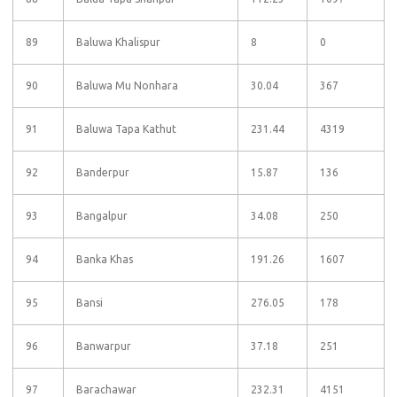
89
Baluwa Khalispur
8
0
90
Baluwa Mu Nonhara
30.04
367
91
Baluwa Tapa Kathut
231.44
4319
92
Banderpur
15.87
136
93
Bangalpur
34.08
250
94
Banka Khas
191.26
1607
95
Bansi
276.05
178
96
Banwarpur
37.18
251
97
Barachawar
232.31
4151