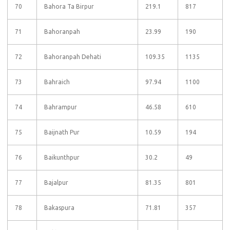
70
Bahora Ta Birpur
219.1
817
71
Bahoranpah
23.99
190
72
Bahoranpah Dehati
109.35
1135
73
Bahraich
97.94
1100
74
Bahrampur
46.58
610
75
Baijnath Pur
10.59
194
76
Baikunthpur
30.2
49
77
Bajalpur
81.35
801
78
Bakaspura
71.81
357