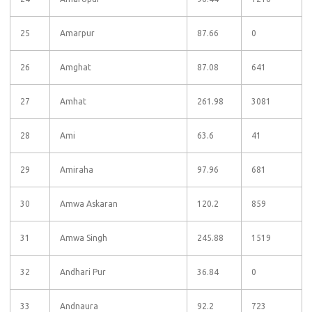
25
Amarpur
87.66
0
26
Amghat
87.08
641
27
Amhat
261.98
3081
28
Ami
63.6
41
29
Amiraha
97.96
681
30
Amwa Askaran
120.2
859
31
Amwa Singh
245.88
1519
32
Andhari Pur
36.84
0
33
Andnaura
92.2
723