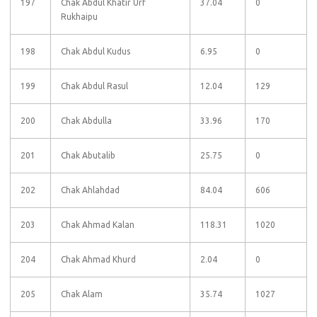
197
Chak Abdul Khatir Urf
37.04
0
Rukhaipu
198
Chak Abdul Kudus
6.95
0
199
Chak Abdul Rasul
12.04
129
200
Chak Abdulla
33.96
170
201
Chak Abutalib
25.75
0
202
Chak Ahlahdad
84.04
606
203
Chak Ahmad Kalan
118.31
1020
204
Chak Ahmad Khurd
2.04
0
205
Chak Alam
35.74
1027