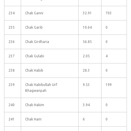
234
Chak Ganni
32.91
703
235
Chak Garib
10.64
0
236
Chak Girdharia
56.85
0
237
Chak Gulabi
2.05
4
238
Chak Habib
28.3
0
239
Chak Habibullah Urf
9.53
199
Bhagwanpah
240
Chak Hakim
3.94
0
241
Chak Ham
6
0