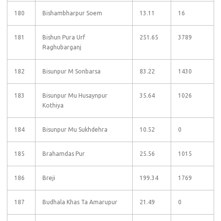
180
Bishambharpur Soem
13.11
16
181
Bishun Pura Urf
251.65
3789
Raghubarganj
182
Bisunpur M Sonbarsa
83.22
1430
183
Bisunpur Mu Husaynpur
35.64
1026
Kothiya
184
Bisunpur Mu Sukhdehra
10.52
0
185
Brahamdas Pur
25.56
1015
186
Breji
199.34
1769
187
Budhala Khas Ta Amarupur
21.49
0