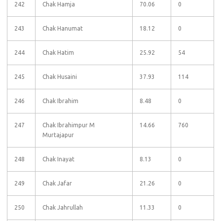
242
Chak Hamja
70.06
0
243
Chak Hanumat
18.12
0
244
Chak Hatim
25.92
54
245
Chak Husaini
37.93
114
246
Chak Ibrahim
8.48
0
247
Chak Ibrahimpur M
14.66
760
Murtajapur
248
Chak Inayat
8.13
0
249
Chak Jafar
21.26
0
250
Chak Jahrullah
11.33
0