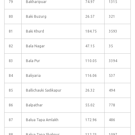
79
Bakharipuar
74.97
1315
80
Baki Buzurg
26.57
321
81
Baki Khurd
184.75
3593
82
Bala Nagar
47.15
35
83
Bala Pur
110.05
3394
84
Baliyaria
116.06
537
85
Ballichauki Sadikapur
26.32
494
86
Balpathar
55.02
778
87
Balua Tapa Amlakh
172.96
486
88
Balua Tapa Shahpur
112.23
1097