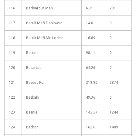
116
Bariyarpur Mafi
6.31
291
117
Baruli Mafi Dahinwar
14.6
0
118
Baruli Mafi Mu Lochin
16.89
0
119
Baruna
98.11
0
120
Basartpur
64.26
0
121
Basdev Pur
219.96
2874
122
Baskahi
49.36
0
123
Basnia
145.57
1244
124
Bathor
162.6
1409