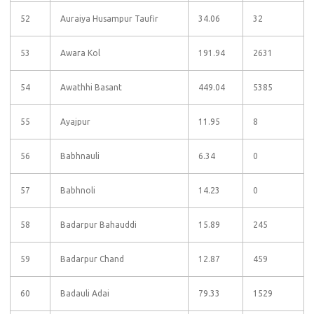
52
Auraiya Husampur Taufir
34.06
32
53
Awara Kol
191.94
2631
54
Awathhi Basant
449.04
5385
55
Ayajpur
11.95
8
56
Babhnauli
6.34
0
57
Babhnoli
14.23
0
58
Badarpur Bahauddi
15.89
245
59
Badarpur Chand
12.87
459
60
Badauli Adai
79.33
1529