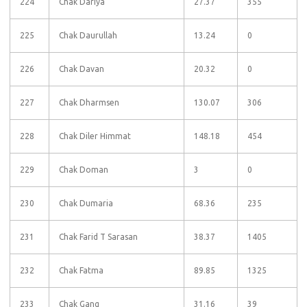
224
Chak Dariya
27.37
355
225
Chak Daurullah
13.24
0
226
Chak Davan
20.32
0
227
Chak Dharmsen
130.07
306
228
Chak Diler Himmat
148.18
454
229
Chak Doman
3
0
230
Chak Dumaria
68.36
235
231
Chak Farid T Sarasan
38.37
1405
232
Chak Fatma
89.85
1325
233
Chak Gang
31.16
39