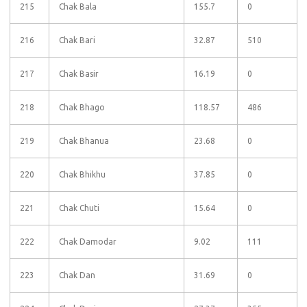
215
Chak Bala
155.7
0
216
Chak Bari
32.87
510
217
Chak Basir
16.19
0
218
Chak Bhago
118.57
486
219
Chak Bhanua
23.68
0
220
Chak Bhikhu
37.85
0
221
Chak Chuti
15.64
0
222
Chak Damodar
9.02
111
223
Chak Dan
31.69
0