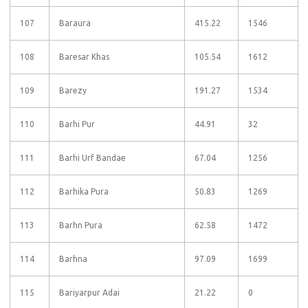
107
Baraura
415.22
1546
108
Baresar Khas
105.54
1612
109
Barezy
191.27
1534
110
Barhi Pur
44.91
32
111
Barhi Urf Bandae
67.04
1256
112
Barhika Pura
50.83
1269
113
Barhn Pura
62.58
1472
114
Barhna
97.09
1699
115
Bariyarpur Adai
21.22
0