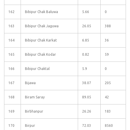
162
Bibipur Chak Baluwa
5.66
0
163
Bibipur Chak Jaguwa
26.05
388
164
Bibipur Chak Karkat
6.85
36
165
Bibipur Chak Kodar
0.82
59
166
Bibipur Chaktal
5.9
0
167
Bijawa
38.07
205
168
Biram Saray
89.05
42
169
Birbhanpur
26.26
183
170
Birpur
72.03
8560