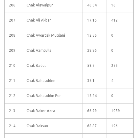
206
Chak Alawalpur
46.54
16
207
Chak Ali Akbar
17.15
412
208
Chak Awartak Muglani
12.55
0
209
Chak Azmtulla
28.86
0
210
Chak Badul
59.5
355
211
Chak Bahaudden
35.1
4
212
Chak Bahauddin Pur
15.24
0
213
Chak Baker Azra
66.99
1059
214
Chak Baksan
68.87
196