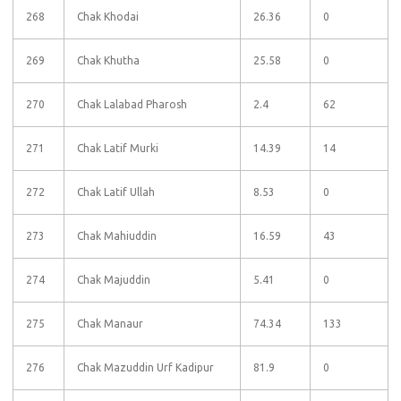
268
Chak Khodai
26.36
0
269
Chak Khutha
25.58
0
270
Chak Lalabad Pharosh
2.4
62
271
Chak Latif Murki
14.39
14
272
Chak Latif Ullah
8.53
0
273
Chak Mahiuddin
16.59
43
274
Chak Majuddin
5.41
0
275
Chak Manaur
74.34
133
276
Chak Mazuddin Urf Kadipur
81.9
0