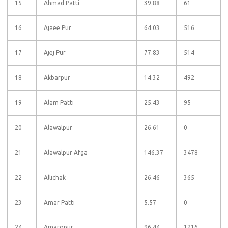
15
Ahmad Patti
39.88
61
16
Ajaee Pur
64.03
516
17
Ajej Pur
77.83
514
18
Akbarpur
14.32
492
19
Alam Patti
25.43
95
20
Alawalpur
26.61
0
21
Alawalpur Afga
146.37
3478
22
Allichak
26.46
365
23
Amar Patti
5.57
0
24
Amaropur
96.44
1216