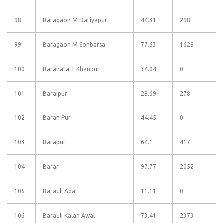
98
Baragaon M Dariyapur
44.31
298
99
Baragaon M Sonbarsa
77.63
1628
100
Barahata T Khanpur
34.04
0
101
Baraipur
28.69
278
102
Baran Pur
44.45
0
103
Barapur
64.1
417
104
Barar
97.77
2052
105
Barauli Adai
11.11
0
106
Barauli Kalan Awal
73.41
2373