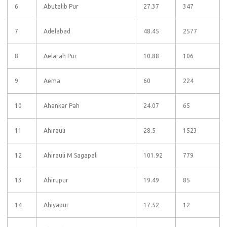
6
Abutalib Pur
27.37
347
7
Adelabad
48.45
2577
8
Aelarah Pur
10.88
106
9
Aema
60
224
10
Ahankar Pah
24.07
65
11
Ahirauli
28.5
1523
12
Ahirauli M Sagapali
101.92
779
13
Ahirupur
19.49
85
14
Ahiyapur
17.52
12