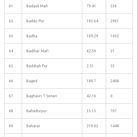
61
Badauli Mafi
79.41
536
62
Baddo Pur
185.64
2961
63
Badha
109.29
1002
64
Badihar Mafi
62.59
21
65
Badshah Pur
2.51
53
66
Baged
188.7
2408
67
Baghauri T Sonari
42.16
0
68
Bahadurpur
35.15
707
69
Baharar
219.02
1448