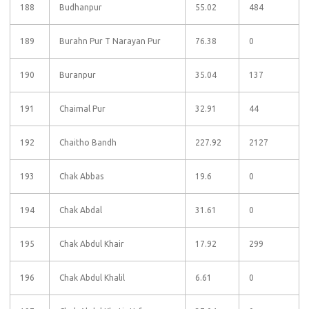
188
Budhanpur
55.02
484
189
Burahn Pur T Narayan Pur
76.38
0
190
Buranpur
35.04
137
191
Chaimal Pur
32.91
44
192
Chaitho Bandh
227.92
2127
193
Chak Abbas
19.6
0
194
Chak Abdal
31.61
0
195
Chak Abdul Khair
17.92
299
196
Chak Abdul Khalil
6.61
0