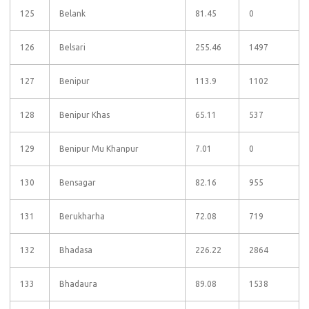
125
Belank
81.45
0
126
Belsari
255.46
1497
127
Benipur
113.9
1102
128
Benipur Khas
65.11
537
129
Benipur Mu Khanpur
7.01
0
130
Bensagar
82.16
955
131
Berukharha
72.08
719
132
Bhadasa
226.22
2864
133
Bhadaura
89.08
1538