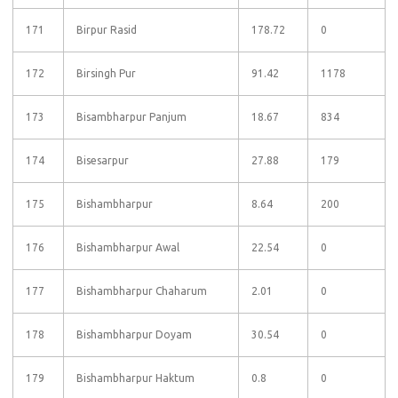
171
Birpur Rasid
178.72
0
172
Birsingh Pur
91.42
1178
173
Bisambharpur Panjum
18.67
834
174
Bisesarpur
27.88
179
175
Bishambharpur
8.64
200
176
Bishambharpur Awal
22.54
0
177
Bishambharpur Chaharum
2.01
0
178
Bishambharpur Doyam
30.54
0
179
Bishambharpur Haktum
0.8
0