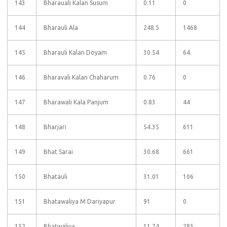
143
Bharauali Kalan Susum
0.11
0
144
Bharauli Ala
248.5
1468
145
Bharauli Kalan Doyam
30.54
64
146
Bharavali Kalan Chaharum
0.76
0
147
Bharawali Kala Panjum
0.83
44
148
Bharjari
54.35
611
149
Bhat Sarai
30.68
661
150
Bhatauli
31.01
106
151
Bhatawaliya M Dariyapur
91
0
152
Bhatwaliya
11.74
285