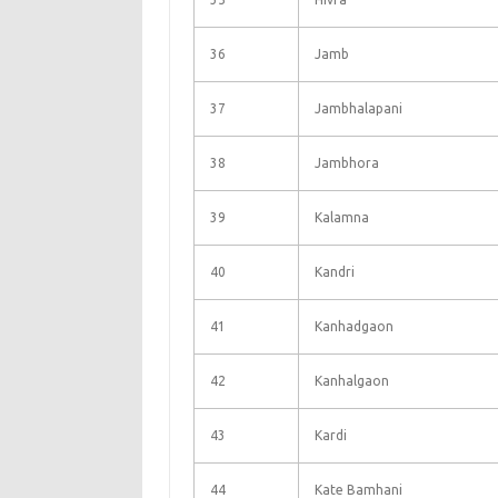
36
Jamb
37
Jambhalapani
38
Jambhora
39
Kalamna
40
Kandri
41
Kanhadgaon
42
Kanhalgaon
43
Kardi
44
Kate Bamhani