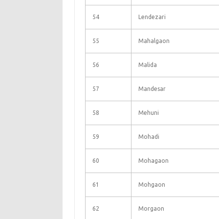
54
Lendezari
55
Mahalgaon
56
Malida
57
Mandesar
58
Mehuni
59
Mohadi
60
Mohagaon
61
Mohgaon
62
Morgaon