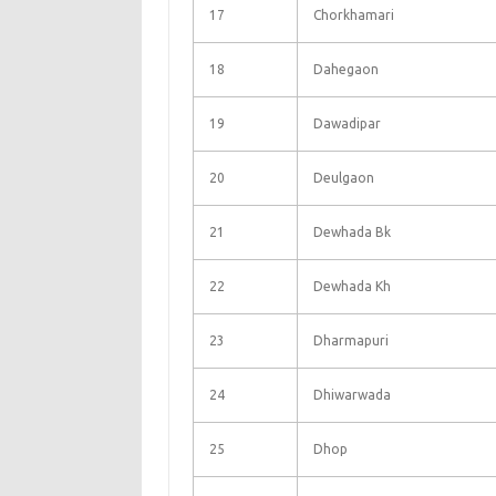
17
Chorkhamari
18
Dahegaon
19
Dawadipar
20
Deulgaon
21
Dewhada Bk
22
Dewhada Kh
23
Dharmapuri
24
Dhiwarwada
25
Dhop