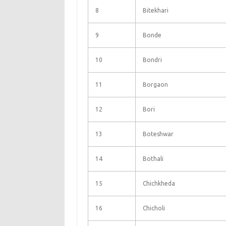
8
Bitekhari
9
Bonde
10
Bondri
11
Borgaon
12
Bori
13
Boteshwar
14
Bothali
15
Chichkheda
16
Chicholi