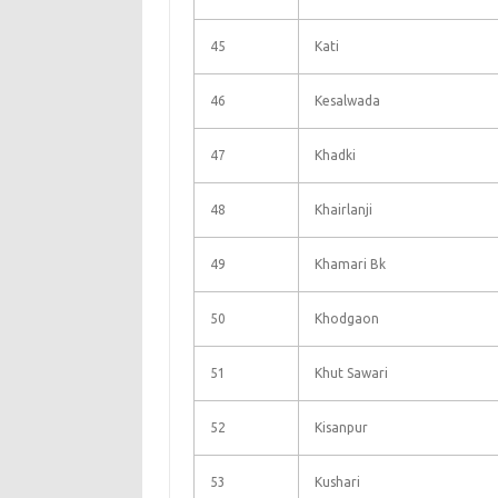
45
Kati
46
Kesalwada
47
Khadki
48
Khairlanji
49
Khamari Bk
50
Khodgaon
51
Khut Sawari
52
Kisanpur
53
Kushari