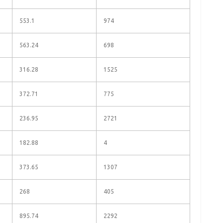
553.1
974
563.24
698
316.28
1525
372.71
775
236.95
2721
182.88
4
373.65
1307
268
405
895.74
2292