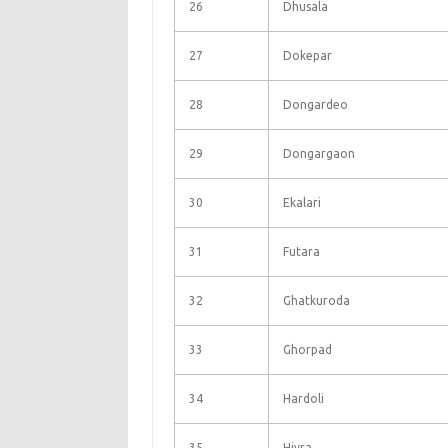
26
Dhusala
27
Dokepar
28
Dongardeo
29
Dongargaon
30
Ekalari
31
Futara
32
Ghatkuroda
33
Ghorpad
34
Hardoli
35
Hivra