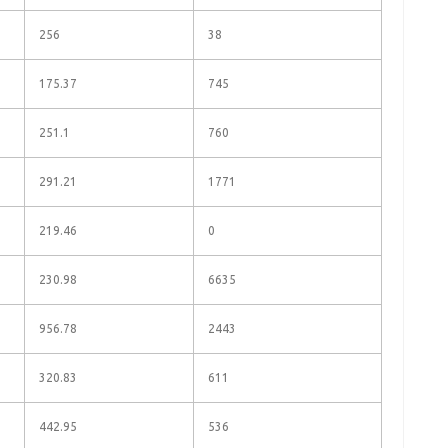
256
38
175.37
745
251.1
760
291.21
1771
219.46
0
230.98
6635
956.78
2443
320.83
611
442.95
536