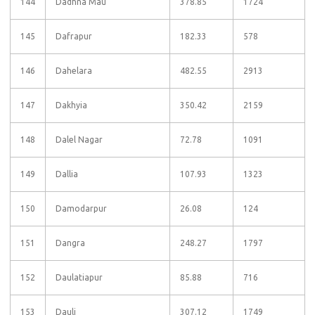
144
Dadhna Mau
378.85
1724
145
Dafrapur
182.33
578
146
Dahelara
482.55
2913
147
Dakhyia
350.42
2159
148
Dalel Nagar
72.78
1091
149
Dallia
107.93
1323
150
Damodarpur
26.08
124
151
Dangra
248.27
1797
152
Daulatiapur
85.88
716
153
Dauli
307.12
1749