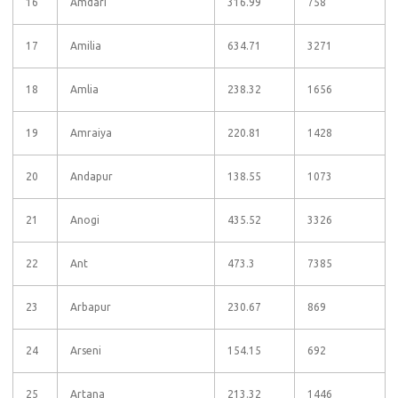
16
Amdari
316.99
758
17
Amilia
634.71
3271
18
Amlia
238.32
1656
19
Amraiya
220.81
1428
20
Andapur
138.55
1073
21
Anogi
435.52
3326
22
Ant
473.3
7385
23
Arbapur
230.67
869
24
Arseni
154.15
692
25
Artana
213.32
1446