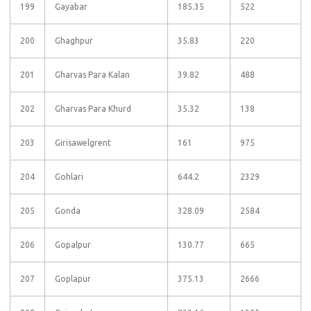
199
Gayabar
185.35
522
200
Ghaghpur
35.83
220
201
Gharvas Para Kalan
39.82
488
202
Gharvas Para Khurd
35.32
138
203
Girisawelgrent
161
975
204
Gohlari
644.2
2329
205
Gonda
328.09
2584
206
Gopalpur
130.77
665
207
Goplapur
375.13
2666