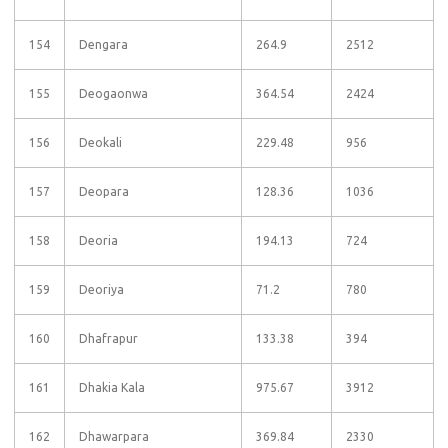
154
Dengara
264.9
2512
155
Deogaonwa
364.54
2424
156
Deokali
229.48
956
157
Deopara
128.36
1036
158
Deoria
194.13
724
159
Deoriya
71.2
780
160
Dhafrapur
133.38
394
161
Dhakia Kala
975.67
3912
162
Dhawarpara
369.84
2330