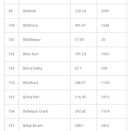
99
Bhitholi
720.24
4781
100
Bhithora
441.07
1646
101
Bhitthepur
37.09
20
102
Bhor Kuri
181.24
1063
103
Bhrra Deha
67.7
369
104
Bhurkura
246.97
1104
105
Bicha Pari
116.45
1015
106
Bidanpur Grant
292.42
1514
107
Bihat Biram
388.1
2852