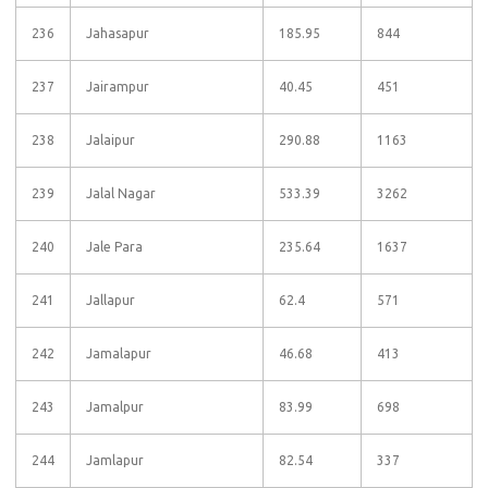
236
Jahasapur
185.95
844
237
Jairampur
40.45
451
238
Jalaipur
290.88
1163
239
Jalal Nagar
533.39
3262
240
Jale Para
235.64
1637
241
Jallapur
62.4
571
242
Jamalapur
46.68
413
243
Jamalpur
83.99
698
244
Jamlapur
82.54
337