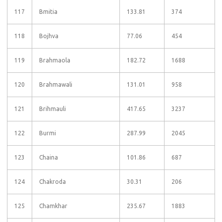
117
Bmitia
133.81
374
118
Bojhva
77.06
454
119
Brahmaola
182.72
1688
120
Brahmawali
131.01
958
121
Brihmauli
417.65
3237
122
Burmi
287.99
2045
123
Chaina
101.86
687
124
Chakroda
30.31
206
125
Chamkhar
235.67
1883