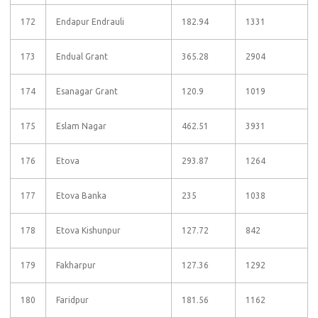
172
Endapur Endrauli
182.94
1331
173
Endual Grant
365.28
2904
174
Esanagar Grant
120.9
1019
175
Eslam Nagar
462.51
3931
176
Etova
293.87
1264
177
Etova Banka
235
1038
178
Etova Kishunpur
127.72
842
179
Fakharpur
127.36
1292
180
Faridpur
181.56
1162