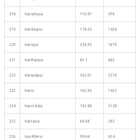
218
Haradoyia
116.87
476
219
Hardaspur
178.65
1438
220
Hariaya
256.95
1679
221
Hariharpur
81.1
683
222
Haripalpur
365.01
2276
223
Harni
162.92
1433
224
Harni Kala
763.86
3128
225
Harraiya
68.68
382
226
Has Khera
99.64
634