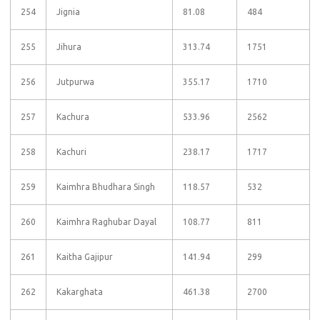
254
Jignia
81.08
484
255
Jihura
313.74
1751
256
Jutpurwa
355.17
1710
257
Kachura
533.96
2562
258
Kachuri
238.17
1717
259
Kaimhra Bhudhara Singh
118.57
532
260
Kaimhra Raghubar Dayal
108.77
811
261
Kaitha Gajipur
141.94
299
262
Kakarghata
461.38
2700