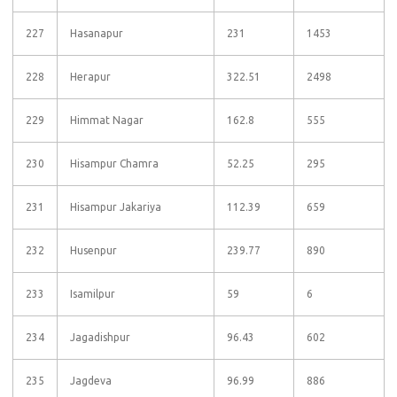
227
Hasanapur
231
1453
228
Herapur
322.51
2498
229
Himmat Nagar
162.8
555
230
Hisampur Chamra
52.25
295
231
Hisampur Jakariya
112.39
659
232
Husenpur
239.77
890
233
Isamilpur
59
6
234
Jagadishpur
96.43
602
235
Jagdeva
96.99
886