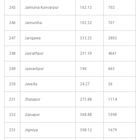
245
Jamunia Kunvarpur
162.12
702
246
Jamuniha
102.52
707
247
Jarigawa
335.23
2805
248
Jasrathpur
231.59
4661
249
Jasvantpur
196
665
250
Javeda
24.27
26
251
Jhasapur
273.88
1114
252
Jianapur
368.88
1098
253
Jiginiya
308.12
1679