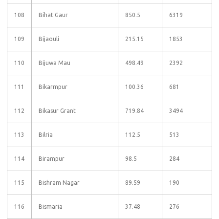
108
Bihat Gaur
850.5
6319
109
Bijaouli
215.15
1853
110
Bijuwa Mau
498.49
2392
111
Bikarmpur
100.36
681
112
Bikasur Grant
719.84
3494
113
Bilria
112.5
513
114
Birampur
98.5
284
115
Bishram Nagar
89.59
190
116
Bismaria
37.48
276