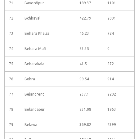
71
Bavordipur
189.37
1101
72
Bchhaval
422.79
2091
73
Behara Khalsa
46.23
724
74
Behara Mafi
53.35
0
75
Beharakala
41.5
272
76
Behra
99.54
914
77
Bejangrent
237.1
2292
78
Belandapur
231.08
1963
79
Belawa
369.82
2399