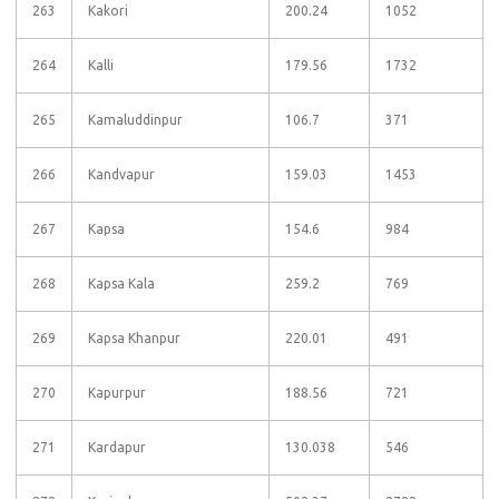
263
Kakori
200.24
1052
264
Kalli
179.56
1732
265
Kamaluddinpur
106.7
371
266
Kandvapur
159.03
1453
267
Kapsa
154.6
984
268
Kapsa Kala
259.2
769
269
Kapsa Khanpur
220.01
491
270
Kapurpur
188.56
721
271
Kardapur
130.038
546