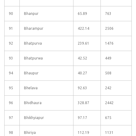
90
Bhanpur
65.89
763
91
Bharampur
422.14
2506
92
Bhatpurva
239.61
1476
93
Bhatpurwa
42.52
449
94
Bhaupur
40.27
508
95
Bhelava
92.63
242
96
Bhidhaura
328.87
2442
97
Bhikhyiapur
97.17
675
98
Bhiriya
112.19
1131