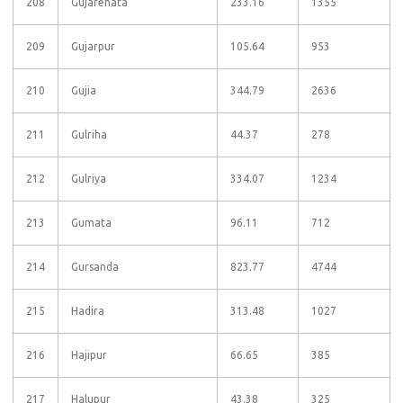
208
Gujarehata
233.16
1355
209
Gujarpur
105.64
953
210
Gujia
344.79
2636
211
Gulriha
44.37
278
212
Gulriya
334.07
1234
213
Gumata
96.11
712
214
Gursanda
823.77
4744
215
Hadira
313.48
1027
216
Hajipur
66.65
385
217
Halupur
43.38
325