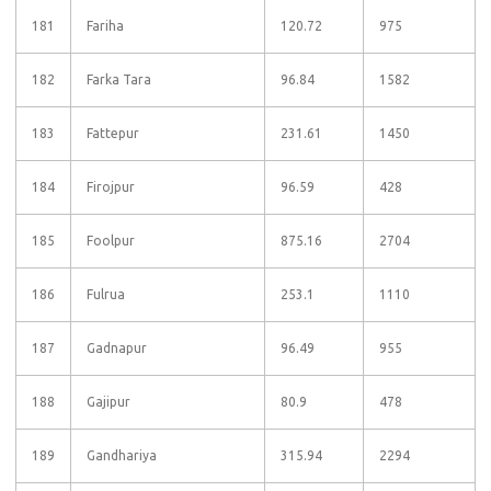
181
Fariha
120.72
975
182
Farka Tara
96.84
1582
183
Fattepur
231.61
1450
184
Firojpur
96.59
428
185
Foolpur
875.16
2704
186
Fulrua
253.1
1110
187
Gadnapur
96.49
955
188
Gajipur
80.9
478
189
Gandhariya
315.94
2294