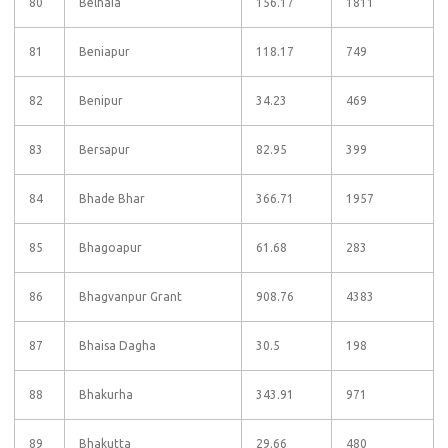
80
Belhaia
156.17
1811
81
Beniapur
118.17
749
82
Benipur
34.23
469
83
Bersapur
82.95
399
84
Bhade Bhar
366.71
1957
85
Bhagoapur
61.68
283
86
Bhagvanpur Grant
908.76
4383
87
Bhaisa Dagha
30.5
198
88
Bhakurha
343.91
971
89
Bhakutta
29.66
480