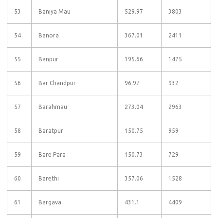
53
Baniya Mau
529.97
3803
54
Banora
367.01
2411
55
Banpur
195.66
1475
56
Bar Chandpur
96.97
932
57
Barahmau
273.04
2963
58
Baratpur
150.75
959
59
Bare Para
150.73
729
60
Barethi
357.06
1528
61
Bargava
431.1
4409