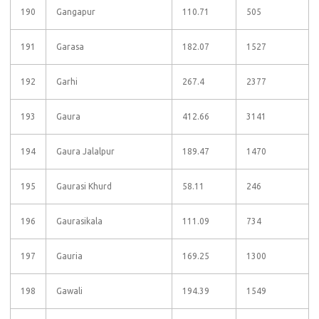
190
Gangapur
110.71
505
191
Garasa
182.07
1527
192
Garhi
267.4
2377
193
Gaura
412.66
3141
194
Gaura Jalalpur
189.47
1470
195
Gaurasi Khurd
58.11
246
196
Gaurasikala
111.09
734
197
Gauria
169.25
1300
198
Gawali
194.39
1549