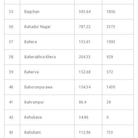
35
Bagchan
303.64
1856
36
Bahadur Nagar
787.22
3373
37
Bahera
135.61
1093
38
Baherakhra Khera
204.33
929
39
Baherva
152.68
572
40
Bahoranpurawa
154.34
1430
41
Bahrampur
86.4
29
42
Bahubana
34.86
0
43
Bahubani
112.96
733