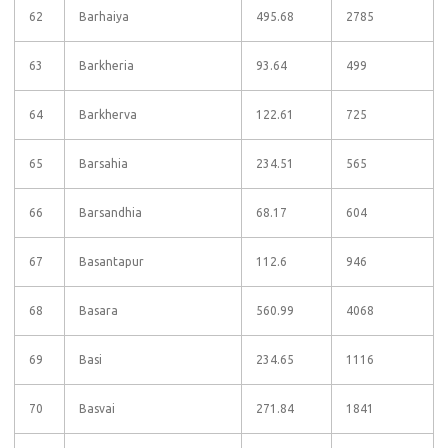
62
Barhaiya
495.68
2785
63
Barkheria
93.64
499
64
Barkherva
122.61
725
65
Barsahia
234.51
565
66
Barsandhia
68.17
604
67
Basantapur
112.6
946
68
Basara
560.99
4068
69
Basi
234.65
1116
70
Basvai
271.84
1841