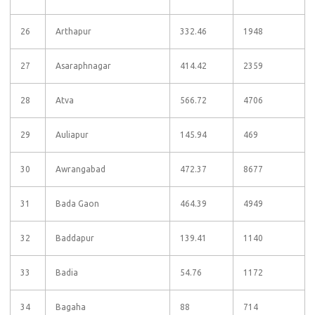
26
Arthapur
332.46
1948
27
Asaraphnagar
414.42
2359
28
Atva
566.72
4706
29
Auliapur
145.94
469
30
Awrangabad
472.37
8677
31
Bada Gaon
464.39
4949
32
Baddapur
139.41
1140
33
Badia
54.76
1172
34
Bagaha
88
714