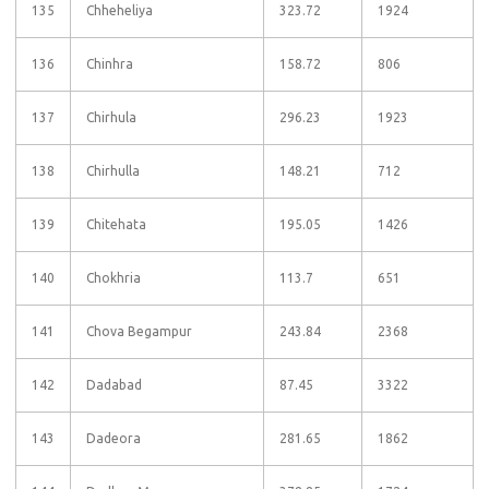
135
Chheheliya
323.72
1924
136
Chinhra
158.72
806
137
Chirhula
296.23
1923
138
Chirhulla
148.21
712
139
Chitehata
195.05
1426
140
Chokhria
113.7
651
141
Chova Begampur
243.84
2368
142
Dadabad
87.45
3322
143
Dadeora
281.65
1862