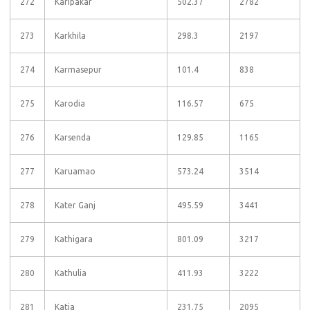
272
Karipakar
502.37
2782
273
Karkhila
298.3
2197
274
Karmasepur
101.4
838
275
Karodia
116.57
675
276
Karsenda
129.85
1165
277
Karuamao
573.24
3514
278
Kater Ganj
495.59
3441
279
Kathigara
801.09
3217
280
Kathulia
411.93
3222
281
Katia
231.75
2095