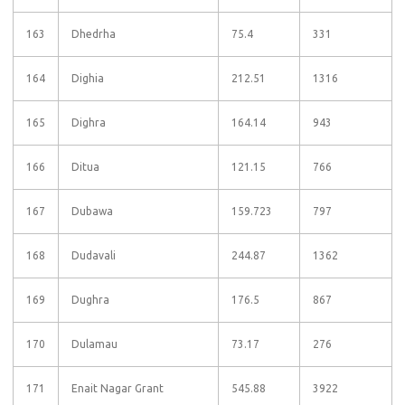
163
Dhedrha
75.4
331
164
Dighia
212.51
1316
165
Dighra
164.14
943
166
Ditua
121.15
766
167
Dubawa
159.723
797
168
Dudavali
244.87
1362
169
Dughra
176.5
867
170
Dulamau
73.17
276
171
Enait Nagar Grant
545.88
3922