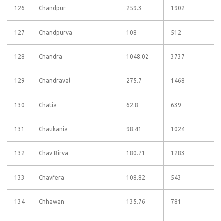
126
Chandpur
259.3
1902
127
Chandpurva
108
512
128
Chandra
1048.02
3737
129
Chandraval
275.7
1468
130
Chatia
62.8
639
131
Chaukania
98.41
1024
132
Chav Birva
180.71
1283
133
Chavfera
108.82
543
134
Chhawan
135.76
781