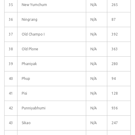
35
New Yumchum
N/A
265
36
Ningrang
N/A
87
37
Old Champo I
N/A
392
38
Old Plone
N/A
363
39
Phaniyak
N/A
280
40
Phup
N/A
94
41
Pisi
N/A
128
42
Punniyabhumi
N/A
936
43
Sikao
N/A
247