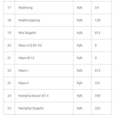
17
Maithong
N/A
34
18
Maithongpung
N/A
158
19
Mia Singpho
N/A
613
20
Miao H Q Bl I Vii
N/A
0
21
Mpen Bl I Ii
N/A
0
22
Mpen I
N/A
612
23
Mpen Ii
N/A
551
24
Namphai Bazar Bl I Ii
N/A
389
25
Namphai Singpho
N/A
223