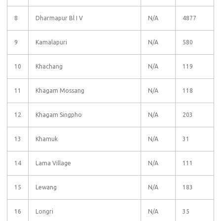
8
Dharmapur Bl I V
N/A
4877
9
Kamalapuri
N/A
580
10
Khachang
N/A
119
11
Khagam Mossang
N/A
118
12
Khagam Singpho
N/A
203
13
Khamuk
N/A
31
14
Lama Village
N/A
111
15
Lewang
N/A
183
16
Longri
N/A
35