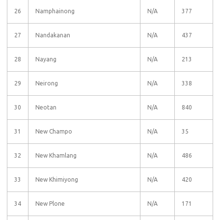
26
Namphainong
N/A
377
27
Nandakanan
N/A
437
28
Nayang
N/A
213
29
Neirong
N/A
338
30
Neotan
N/A
840
31
New Champo
N/A
35
32
New Khamlang
N/A
486
33
New Khimiyong
N/A
420
34
New Plone
N/A
171