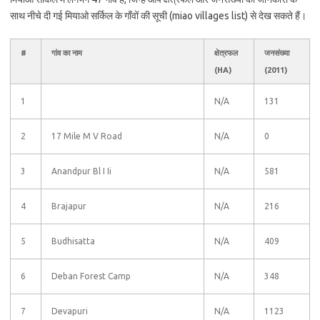
साथ नीचे दी गई मियाओ सर्किल के गाँवों की सूची (miao villages list) से देख सकते हैं।
#
गांव का नाम
क्षेत्रफल
जनसंख्या
(HA)
(2011)
1
N/A
131
2
17 Mile M V Road
N/A
0
3
Anandpur Bl I Ii
N/A
581
4
Brajapur
N/A
216
5
Budhisatta
N/A
409
6
Deban Forest Camp
N/A
348
7
Devapuri
N/A
1123