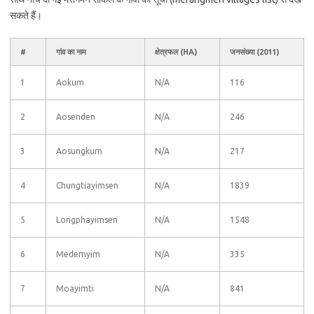
सकते हैं।
#
गांव का नाम
क्षेत्रफल (HA)
जनसंख्या (2011)
1
Aokum
N/A
116
2
Aosenden
N/A
246
3
Aosungkum
N/A
217
4
Chungtiayimsen
N/A
1839
5
Longphayimsen
N/A
1548
6
Medemyim
N/A
335
7
Moayimti
N/A
841