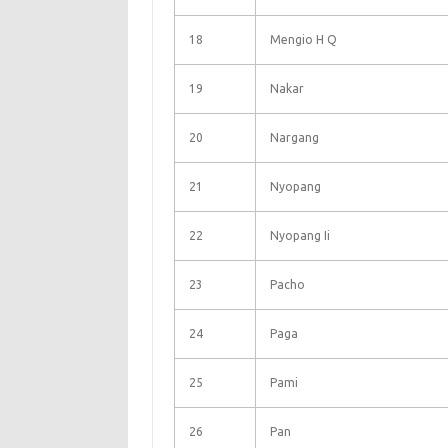
18
Mengio H Q
19
Nakar
20
Nargang
21
Nyopang
22
Nyopang Ii
23
Pacho
24
Paga
25
Pami
26
Pan