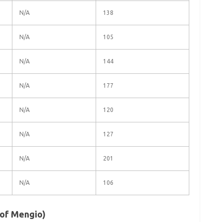
N/A
138
N/A
105
N/A
144
N/A
177
N/A
120
N/A
127
N/A
201
N/A
106
on of Mengio)