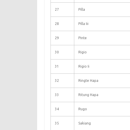
27
Pilla
28
Pilla Iii
29
Pinte
30
Rigio
31
Rigio Ii
32
Ringte Hapa
33
Ritung Hapa
34
Rugo
35
Sakiang