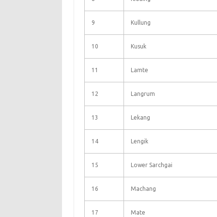
9
Kullung
10
Kusuk
11
Lamte
12
Langrum
13
Lekang
14
Lengik
15
Lower Sarchgai
16
Machang
17
Mate