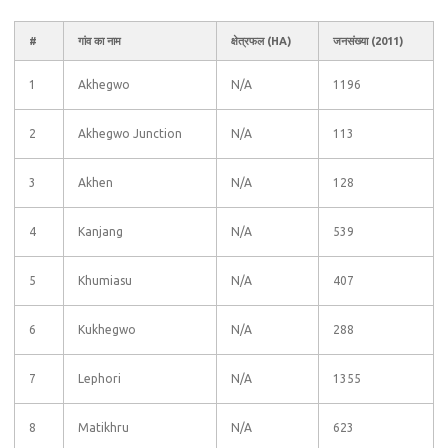
#
गांव का नाम
क्षेत्रफल (HA)
जनसंख्या (2011)
1
Akhegwo
N/A
1196
2
Akhegwo Junction
N/A
113
3
Akhen
N/A
128
4
Kanjang
N/A
539
5
Khumiasu
N/A
407
6
Kukhegwo
N/A
288
7
Lephori
N/A
1355
8
Matikhru
N/A
623