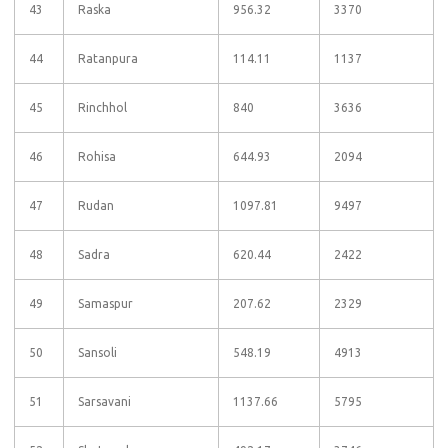
43
Raska
956.32
3370
44
Ratanpura
114.11
1137
45
Rinchhol
840
3636
46
Rohisa
644.93
2094
47
Rudan
1097.81
9497
48
Sadra
620.44
2422
49
Samaspur
207.62
2329
50
Sansoli
548.19
4913
51
Sarsavani
1137.66
5795