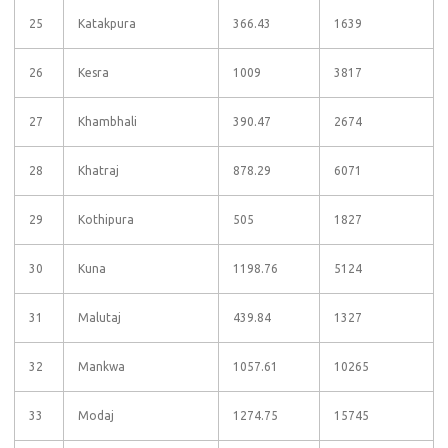
25
Katakpura
366.43
1639
26
Kesra
1009
3817
27
Khambhali
390.47
2674
28
Khatraj
878.29
6071
29
Kothipura
505
1827
30
Kuna
1198.76
5124
31
Malutaj
439.84
1327
32
Mankwa
1057.61
10265
33
Modaj
1274.75
15745