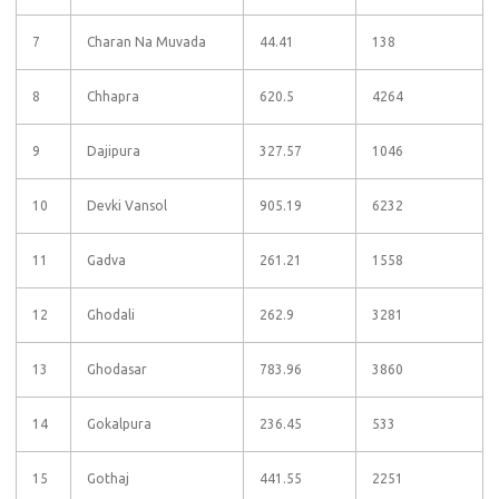
7
Charan Na Muvada
44.41
138
8
Chhapra
620.5
4264
9
Dajipura
327.57
1046
10
Devki Vansol
905.19
6232
11
Gadva
261.21
1558
12
Ghodali
262.9
3281
13
Ghodasar
783.96
3860
14
Gokalpura
236.45
533
15
Gothaj
441.55
2251