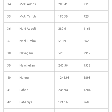
34
Moti Adboli
288.41
931
35
Moti Timbli
186.39
725
36
Nani Adboli
282.6
1161
37
Nani Timbali
53.89
262
38
Navagam
529
2917
39
Navchetan
240.56
1532
40
Nenpur
1246.93
6893
41
Pahad
245.94
1284
42
Pahadiya
121.16
260