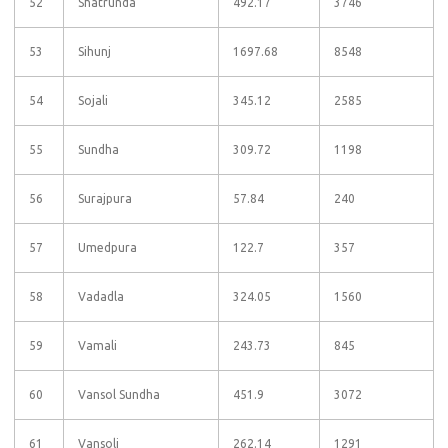
52
Shatrunda
492.17
3746
53
Sihunj
1697.68
8548
54
Sojali
345.12
2585
55
Sundha
309.72
1198
56
Surajpura
57.84
240
57
Umedpura
122.7
357
58
Vadadla
324.05
1560
59
Vamali
243.73
845
60
Vansol Sundha
451.9
3072
61
Vansoli
262.14
1291