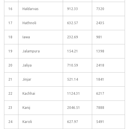
16
Haldarvas
912.33
7320
17
Hathnoli
632.57
2435
18
Iawa
232.69
981
19
Jalampura
154.21
1398
20
Jaliya
710.59
2418
21
Jinjar
521.14
1841
22
Kachhai
1124.31
6217
23
Kanij
2046.51
7888
24
Karoli
627.97
5491