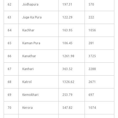
62
Jodhapura
197.31
570
63
Juge Ka Pura
122.29
222
64
Kachhar
163.95
1056
65
Kaman Pura
106.45
281
66
Kanathar
1261.98
3725
67
Kanhari
363.52
2288
68
Katrol
1326.62
2671
69
Kemokhari
253.79
697
70
Kerora
547.82
1074