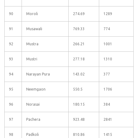
90
Moroli
274.69
1289
91
Musawali
769.33
774
92
Mustra
266.21
1001
93
Mustri
277.18
1310
94
Narayan Pura
143.02
377
95
Neemgaon
550.5
1706
96
Norasai
180.15
384
97
Pachera
923.48
2841
98
Padkoli
810.86
1415