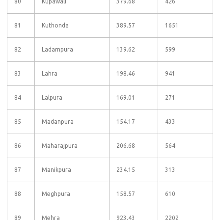
80
Kupawali
379.68
426
81
Kuthonda
389.57
1651
82
Ladampura
139.62
599
83
Lahra
198.46
941
84
Lalpura
169.01
271
85
Madanpura
154.17
433
86
Maharajpura
206.68
564
87
Manikpura
234.15
313
88
Meghpura
158.57
610
89
Mehra
923.43
2202