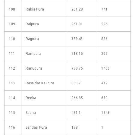
108
Rabia Pura
201.28
741
109
Raipura
261.01
526
110
Rajpura
359.43
886
111
Rampura
218.16
262
112
Ranupura
799.75
1403
113
Rasaldar Ka Pura
80.87
432
114
Renka
266.85
670
115
Sadha
481.1
1549
116
Sandasi Pura
198
1