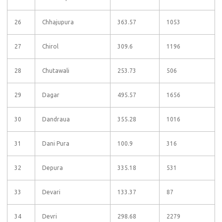
26
Chhajupura
363.57
1053
27
Chirol
309.6
1196
28
Chutawali
253.73
506
29
Dagar
495.57
1656
30
Dandraua
355.28
1016
31
Dani Pura
100.9
316
32
Depura
335.18
531
33
Devari
133.37
87
34
Devri
298.68
2279