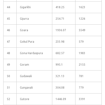
44
Gigarkhi
418.25
1623
45
Gijurra
254.71
1226
46
Goara
1936.07
5549
47
Gokul Pura
233.98
579
48
Gona Hardaspura
682.57
1983
49
Goram
995.1
2155
50
Gudawali
321.13
781
51
Gungavali
304.08
779
52
Gutore
1446.09
3391