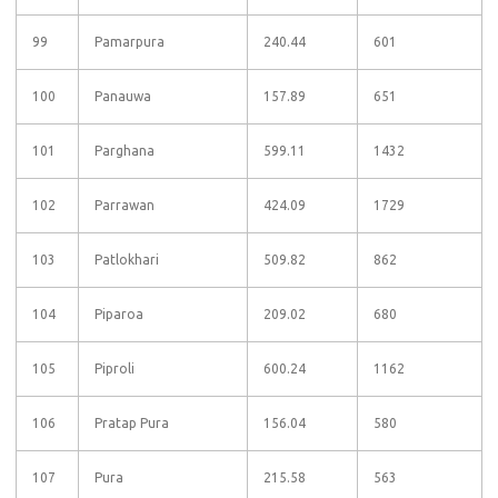
99
Pamarpura
240.44
601
100
Panauwa
157.89
651
101
Parghana
599.11
1432
102
Parrawan
424.09
1729
103
Patlokhari
509.82
862
104
Piparoa
209.02
680
105
Piproli
600.24
1162
106
Pratap Pura
156.04
580
107
Pura
215.58
563