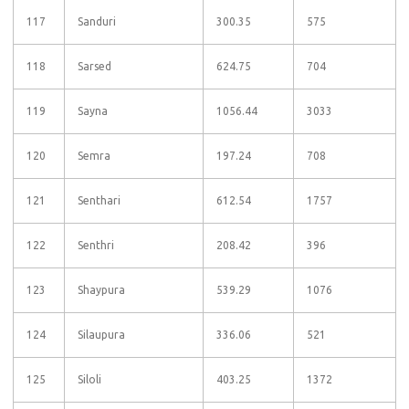
117
Sanduri
300.35
575
118
Sarsed
624.75
704
119
Sayna
1056.44
3033
120
Semra
197.24
708
121
Senthari
612.54
1757
122
Senthri
208.42
396
123
Shaypura
539.29
1076
124
Silaupura
336.06
521
125
Siloli
403.25
1372