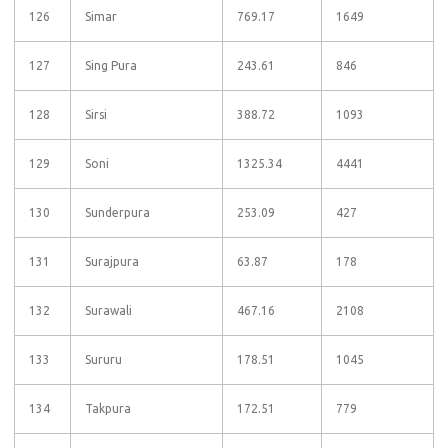
126
Simar
769.17
1649
127
Sing Pura
243.61
846
128
Sirsi
388.72
1093
129
Soni
1325.34
4441
130
Sunderpura
253.09
427
131
Surajpura
63.87
178
132
Surawali
467.16
2108
133
Sururu
178.51
1045
134
Takpura
172.51
779