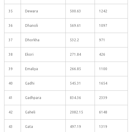
35
Dewara
500.63
1242
36
Dhanoli
569.61
1097
37
Dhorkha
532.2
971
38
Ekori
271.84
426
39
Emaliya
266.85
1100
40
Gadhi
545.31
1654
41
Gadhpara
834.36
2339
42
Gaheli
2082.15
6148
43
Gata
497.19
1319