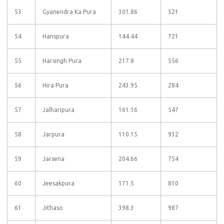
53
Gyanendra Ka Pura
301.86
521
54
Hanspura
144.44
721
55
Harsingh Pura
217.8
556
56
Hira Pura
243.95
284
57
Jalharipura
161.16
547
58
Jarpura
110.15
932
59
Jarsena
204.66
754
60
Jeesakpura
171.5
810
61
Jithaso
398.3
987