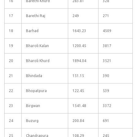
16
Barethi Khurd
283.81
328
17
Barethi Raj
249
271
18
Barhad
1643.23
4509
19
Bharoli Kalan
1200.45
3817
20
Bharoli Khurd
1894.04
3521
21
Bhindada
151.15
390
22
Bhopatpura
122.45
539
23
Birgwan
1541.48
3372
24
Buzurg
200.84
691
25
Chandrapura
108.29
245