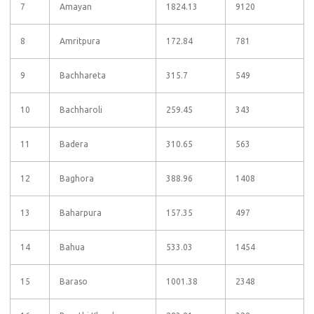
7
Amayan
1824.13
9120
8
Amritpura
172.84
781
9
Bachhareta
315.7
549
10
Bachharoli
259.45
343
11
Badera
310.65
563
12
Baghora
388.96
1408
13
Baharpura
157.35
497
14
Bahua
533.03
1454
15
Baraso
1001.38
2348