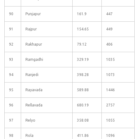
90
Punjapur
161.9
447
91
Rajpur
154.65
449
92
Rakhapur
79.12
406
93
Ramgadhi
329.19
1035
94
Ranjedi
398.28
1073
95
Rayavada
589.88
1446
96
Rellavada
680.19
2757
97
Relyo
358.08
1055
98
Rola
411.86
1096