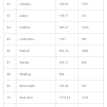
62
Lalodiya
720.83
1957
63
Lalpur
138.11
532
64
Limbhoi
441.67
1024
65
Limbodara
136.1
481
66
Mahudi
960.16
2468
67
Manda
292.57
863
68
Meghraj
N/A
69
Mota Math
100.28
455
70
Moti Mori
1374.54
1676