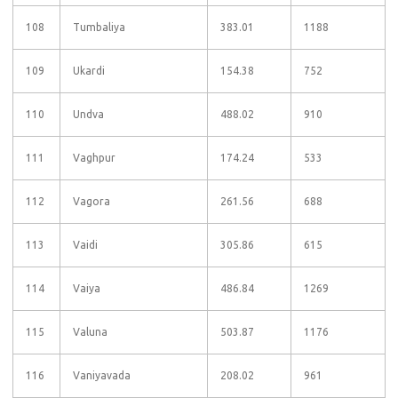
108
Tumbaliya
383.01
1188
109
Ukardi
154.38
752
110
Undva
488.02
910
111
Vaghpur
174.24
533
112
Vagora
261.56
688
113
Vaidi
305.86
615
114
Vaiya
486.84
1269
115
Valuna
503.87
1176
116
Vaniyavada
208.02
961