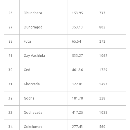
26
Dhundhera
153.95
737
27
Dungragod
353.13
802
28
Futa
65.54
272
29
Gay Vachhda
533.27
1062
30
Ged
461.36
1729
31
Ghorvada
322.81
1497
32
Godha
181.78
228
33
Godhavada
417.25
1022
34
Gokchuvan
277.43
560