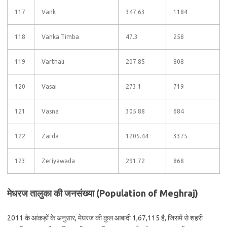
117
Vank
347.63
1184
118
Vanka Timba
47.3
258
119
Varthali
207.85
808
120
Vasai
273.1
719
121
Vasna
305.88
684
122
Zarda
1205.44
3375
123
Zeriyawada
291.72
868
मेधरज तालुका की जनसंख्या (Population of Meghraj)
2011 के आंकड़ों के अनुसार, मेधरज की कुल आबादी 1,67,115 है, जिसमें से शहरी