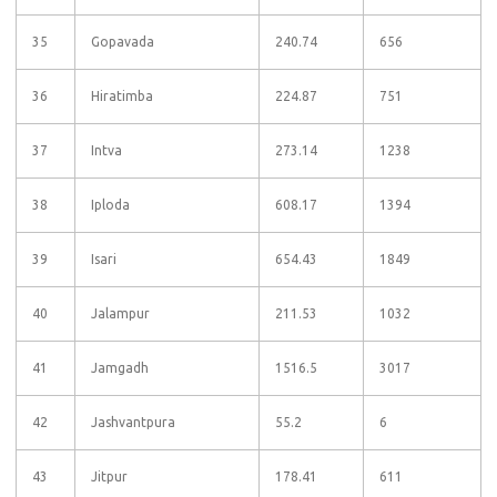
35
Gopavada
240.74
656
36
Hiratimba
224.87
751
37
Intva
273.14
1238
38
Iploda
608.17
1394
39
Isari
654.43
1849
40
Jalampur
211.53
1032
41
Jamgadh
1516.5
3017
42
Jashvantpura
55.2
6
43
Jitpur
178.41
611