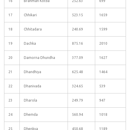
16
Brahman Kotda
252.63
699
17
Chhikari
523.15
1659
18
Chhitadara
240.69
1599
19
Dachka
875.16
2010
20
Damorna Dhundha
377.09
1627
21
Dhandhiya
625.48
1464
22
Dhanivada
324.65
539
23
Dharola
249.79
947
24
Dhemda
560.94
1018
25
Dhenkva
450.68
1189