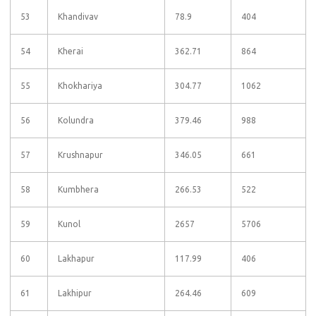
53
Khandivav
78.9
404
54
Kherai
362.71
864
55
Khokhariya
304.77
1062
56
Kolundra
379.46
988
57
Krushnapur
346.05
661
58
Kumbhera
266.53
522
59
Kunol
2657
5706
60
Lakhapur
117.99
406
61
Lakhipur
264.46
609