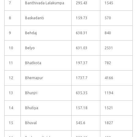
7
Banthivada Lalakumpa
295.43
1545
8
Baskadanti
159.73
570
9
Behdaj
638.31
840
10
Belyo
631.03
2531
11
Bhatkota
197.37
782
12
Bhemapur
1737.7
4166
13
Bhunjri
635.35
1194
14
Bhutiya
157.18
1521
15
Bhuval
545.6
1827