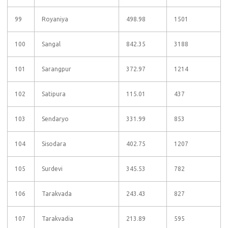
99
Royaniya
498.98
1501
100
Sangal
842.35
3188
101
Sarangpur
372.97
1214
102
Satipura
115.01
437
103
Sendaryo
331.99
853
104
Sisodara
402.75
1207
105
Surdevi
345.53
782
106
Tarakvada
243.43
827
107
Tarakvadia
213.89
595