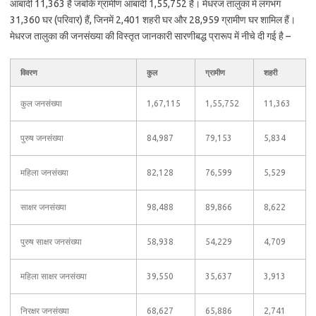
आबादी 11,363 है जबकि ग्रामीण आबादी 1,55,752 है। मेधरज तालुका में लगभग
31,360 घर (परिवार) हैं, जिनमें 2,401 शहरी घर और 28,959 ग्रामीण घर शामिल हैं।
मेधरज तालुका की जनसंख्या की विस्तृत जानकारी सारणीबद्ध प्रारूप में नीचे दी गई है –
विवरण
कुल
ग्रामीण
शहरी
कुल जनसंख्या
1,67,115
1,55,752
11,363
पुरुष जनसंख्या
84,987
79,153
5,834
महिला जनसंख्या
82,128
76,599
5,529
साक्षर जनसंख्या
98,488
89,866
8,622
पुरुष साक्षर जनसंख्या
58,938
54,229
4,709
महिला साक्षर जनसंख्या
39,550
35,637
3,913
निरक्षर जनसंख्या
68,627
65,886
2,741