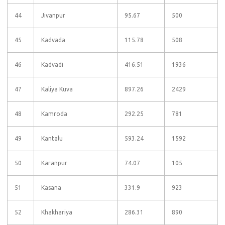
44
Jivanpur
95.67
500
45
Kadvada
115.78
508
46
Kadvadi
416.51
1936
47
Kaliya Kuva
897.26
2429
48
Kamroda
292.25
781
49
Kantalu
593.24
1592
50
Karanpur
74.07
105
51
Kasana
331.9
923
52
Khakhariya
286.31
890