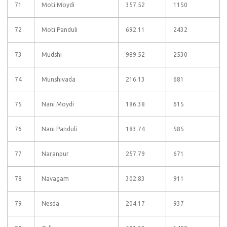
71
Moti Moydi
357.52
1150
72
Moti Panduli
692.11
2432
73
Mudshi
989.52
2530
74
Munshivada
216.13
681
75
Nani Moydi
186.38
615
76
Nani Panduli
183.74
585
77
Naranpur
257.79
671
78
Navagam
302.83
911
79
Nesda
204.17
937