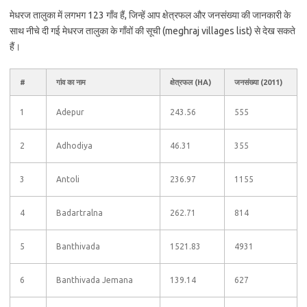
मेधरज तालुका में लगभग 123 गाँव हैं, जिन्हें आप क्षेत्रफल और जनसंख्या की जानकारी के
साथ नीचे दी गई मेधरज तालुका के गाँवों की सूची (meghraj villages list) से देख सकते
हैं।
#
गांव का नाम
क्षेत्रफल (HA)
जनसंख्या (2011)
1
Adepur
243.56
555
2
Adhodiya
46.31
355
3
Antoli
236.97
1155
4
Badartralna
262.71
814
5
Banthivada
1521.83
4931
6
Banthivada Jemana
139.14
627