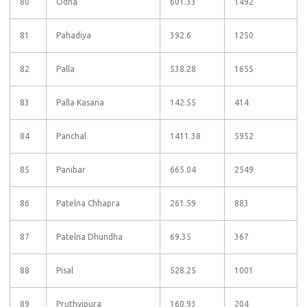
80
Odha
601.33
1492
81
Pahadiya
392.6
1250
82
Palla
538.28
1655
83
Palla Kasana
142.55
414
84
Panchal
1411.38
5952
85
Panibar
665.04
2549
86
Patelna Chhapra
261.59
883
87
Patelna Dhundha
69.35
367
88
Pisal
528.25
1001
89
Pruthvipura
160.93
204