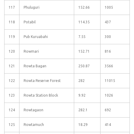
117
Phuluguri
152.66
1005
118
Potabil
114.35
437
119
Pub Kuruabahi
7.55
300
120
Rowmari
152.71
816
121
Rowta Bagan
250.87
3566
122
Rowta Reserve Forest
282
11015
123
Rowta Station Block
9.92
1026
124
Rowtagaon
282.1
692
125
Rowtamuch
18.29
414