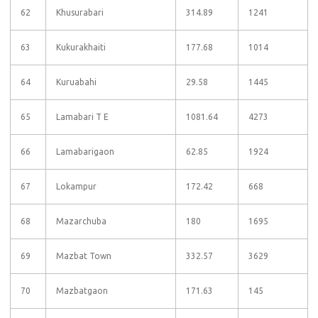
62
Khusurabari
314.89
1241
63
Kukurakhaiti
177.68
1014
64
Kuruabahi
29.58
1445
65
Lamabari T E
1081.64
4273
66
Lamabarigaon
62.85
1924
67
Lokampur
172.42
668
68
Mazarchuba
180
1695
69
Mazbat Town
332.57
3629
70
Mazbatgaon
171.63
145