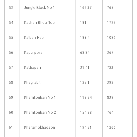
53
Jungle Block No 1
162.37
765
54
Kachari Bheti Top
191
1725
55
Kalbari Habi
199.4
1086
56
Kapurpora
68.84
367
57
Kathapari
31.41
723
58
Khagrabil
125.1
392
59
Khamtoubari No 1
118.24
839
60
Khamtoubari No 2
154.88
764
61
Kharamokhagaon
194.51
1266