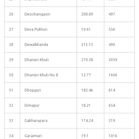
26
Deochanigaon
208.89
497
27
Deva Pukhuri
10.61
556
28
Dewalkhanda
213.13
490
29
Dhansiri Khuti
270.58
2059
30
Dhansiri Khuti No 8
12.77
1606
31
Dhopguri
182.46
614
32
Dimapur
18.21
654
33
Gabharupara
174.24
219
34
Garaimari
19.1
1016