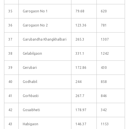
35
Garogaon No 1
79.68
620
36
Garogaon No 2
123.36
781
37
Garubandha Khangkhalbari
265.3
1307
38
Gelabilgaon
331.1
1242
39
Gerubari
172.86
430
40
Godhabil
244
858
41
Gorhbasti
267.7
846
42
Gosaibheti
178.97
342
43
Habigaon
146.37
1153