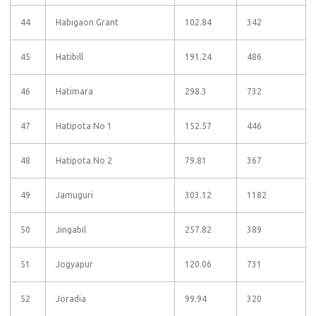
44
Habigaon Grant
102.84
342
45
Hatibill
191.24
486
46
Hatimara
298.3
732
47
Hatipota No 1
152.57
446
48
Hatipota No 2
79.81
367
49
Jamuguri
303.12
1182
50
Jingabil
257.82
389
51
Jogyapur
120.06
731
52
Joradia
99.94
320