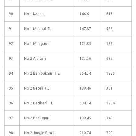
90
No 1 Kadabil
146.6
613
91
No 1 Mazbat Te
147.87
956
92
No 1 Mazgaon
173.85
185
93
No 2 Ajararh
123.36
692
94
No 2 Bahipukhuri T E
554.34
1285
95
No 2 Beteli T E
188.46
301
96
No 2 Betibari T E
604.14
1204
97
No 2 Bheluguri
109.45
340
98
No 2 Jungle Block
210.74
790