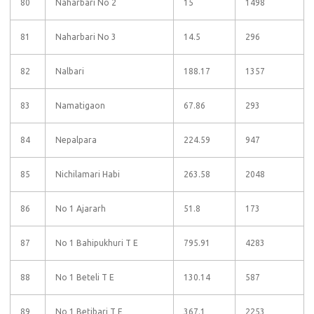
80
Naharbari No 2
15
1498
81
Naharbari No 3
14.5
296
82
Nalbari
188.17
1357
83
Namatigaon
67.86
293
84
Nepalpara
224.59
947
85
Nichilamari Habi
263.58
2048
86
No 1 Ajararh
51.8
173
87
No 1 Bahipukhuri T E
795.91
4283
88
No 1 Beteli T E
130.14
587
89
No 1 Betibari T E
367.1
2253