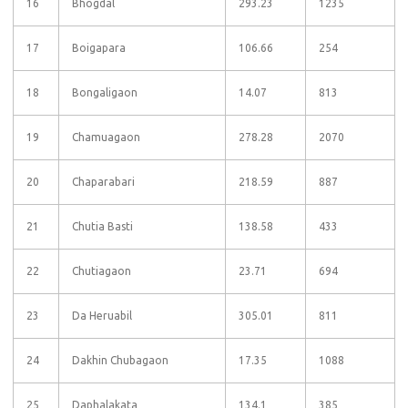
16
Bhogdal
293.23
1235
17
Boigapara
106.66
254
18
Bongaligaon
14.07
813
19
Chamuagaon
278.28
2070
20
Chaparabari
218.59
887
21
Chutia Basti
138.58
433
22
Chutiagaon
23.71
694
23
Da Heruabil
305.01
811
24
Dakhin Chubagaon
17.35
1088
25
Daphalakata
134.1
385