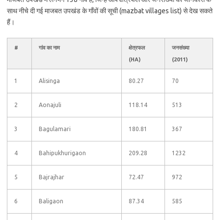
साथ नीचे दी गई माजबत उपखंड के गाँवों की सूची (mazbat villages list) से देख सकते
हैं।
#
गांव का नाम
क्षेत्रफल
जनसंख्या
(HA)
(2011)
1
Alisinga
80.27
70
2
Aonajuli
118.14
513
3
Bagulamari
180.81
367
4
Bahipukhurigaon
209.28
1232
5
Bajrajhar
72.47
972
6
Baligaon
87.34
585