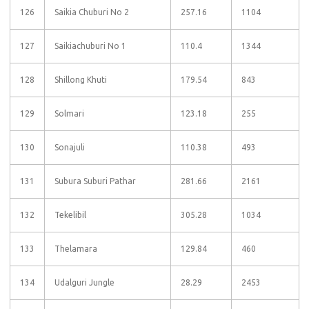
126
Saikia Chuburi No 2
257.16
1104
127
Saikiachuburi No 1
110.4
1344
128
Shillong Khuti
179.54
843
129
Solmari
123.18
255
130
Sonajuli
110.38
493
131
Subura Suburi Pathar
281.66
2161
132
Tekelibil
305.28
1034
133
Thelamara
129.84
460
134
Udalguri Jungle
28.29
2453