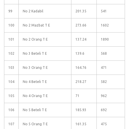
99
No 2 Kadabil
201.35
541
100
No 2 Mazbat T E
273.66
1602
101
No 2 Orang T E
137.24
1890
102
No 3 Beteli T E
139.6
568
103
No 3 Orang T E
164.76
471
104
No 4 Beteli T E
218.27
582
105
No 4 Orang T E
71
962
106
No 5 Beteli T E
185.93
692
107
No 5 Orang T E
161.35
475