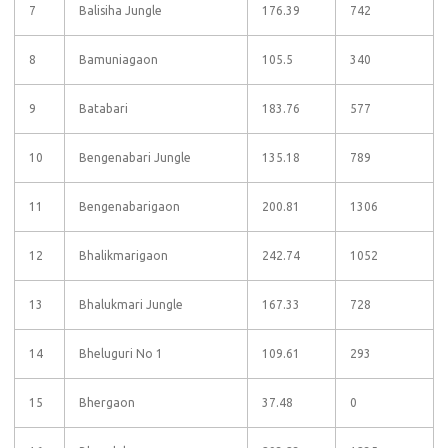
7
Balisiha Jungle
176.39
742
8
Bamuniagaon
105.5
340
9
Batabari
183.76
577
10
Bengenabari Jungle
135.18
789
11
Bengenabarigaon
200.81
1306
12
Bhalikmarigaon
242.74
1052
13
Bhalukmari Jungle
167.33
728
14
Bheluguri No 1
109.61
293
15
Bhergaon
37.48
0