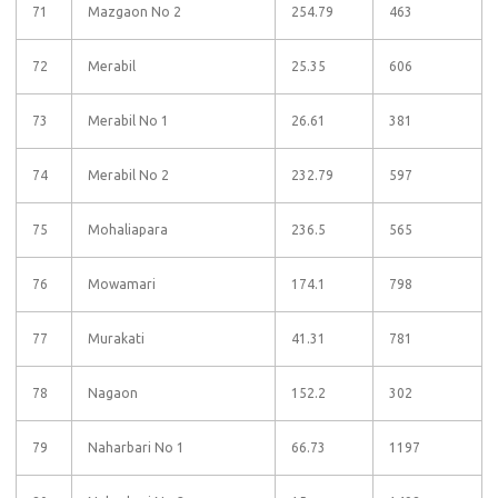
71
Mazgaon No 2
254.79
463
72
Merabil
25.35
606
73
Merabil No 1
26.61
381
74
Merabil No 2
232.79
597
75
Mohaliapara
236.5
565
76
Mowamari
174.1
798
77
Murakati
41.31
781
78
Nagaon
152.2
302
79
Naharbari No 1
66.73
1197