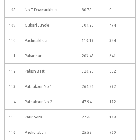
108
No 7 Dhansirikhuti
80.78
0
109
Oubari Jungle
304.25
474
110
Pachnaikhuti
110.13
324
111
Pakaribari
203.45
641
112
Palash Basti
320.25
562
113
Pathakpur No 1
264.26
732
114
Pathakpur No 2
47.94
172
115
Pauripota
27.46
1383
116
Phuhurabari
25.55
760