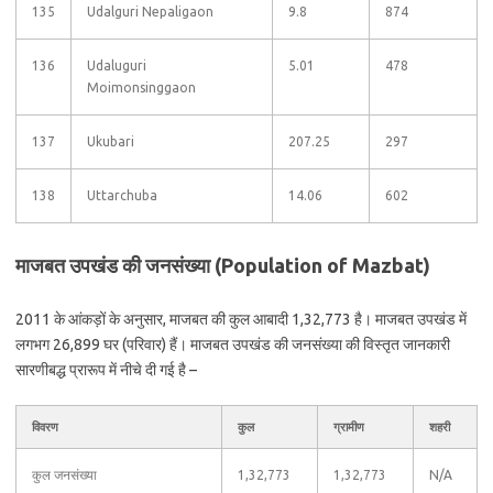
135
Udalguri Nepaligaon
9.8
874
136
Udaluguri
5.01
478
Moimonsinggaon
137
Ukubari
207.25
297
138
Uttarchuba
14.06
602
माजबत उपखंड की जनसंख्या (Population of Mazbat)
2011 के आंकड़ों के अनुसार, माजबत की कुल आबादी 1,32,773 है। माजबत उपखंड में
लगभग 26,899 घर (परिवार) हैं। माजबत उपखंड की जनसंख्या की विस्तृत जानकारी
सारणीबद्ध प्रारूप में नीचे दी गई है –
विवरण
कुल
ग्रामीण
शहरी
कुल जनसंख्या
1,32,773
1,32,773
N/A