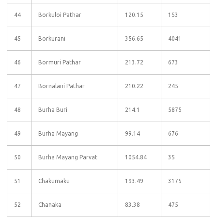
44
Borkuloi Pathar
120.15
153
45
Borkurani
356.65
4041
46
Bormuri Pathar
213.72
673
47
Bornalani Pathar
210.22
245
48
Burha Buri
214.1
5875
49
Burha Mayang
99.14
676
50
Burha Mayang Parvat
1054.84
35
51
Chakumaku
193.49
3175
52
Chanaka
83.38
475