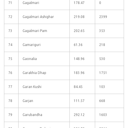
71
Gagalmari
178.47
0
72
Gagalmari Ashighar
219.08
2399
73
Gagalmari Pam
202.65
353
74
Gamariguri
61.36
218
75
Gaonalia
148.96
530
76
Garakhia Dhap
183.96
1751
77
Garan Kushi
84.45
103
78
Garjan
111.57
668
79
Garubandha
292.12
1603