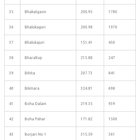
35
Bhakatgaon
200.95
1780
36
Bhalukaguri
200.98
1970
37
Bhalukajuri
151.41
450
38
Bharaltup
215.88
247
39
Bihita
207.73
841
40
Bilimara
324.81
698
41
Boha Dalani
219.35
939
42
Boha Pahar
171.82
1500
43
Borjari No 1
315.59
361