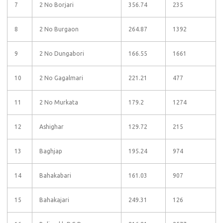
7
2 No Borjari
356.74
235
8
2 No Burgaon
264.87
1392
9
2 No Dungabori
166.55
1661
10
2 No Gagalmari
221.21
477
11
2 No Murkata
179.2
1274
12
Ashighar
129.72
215
13
Baghjap
195.24
974
14
Bahakabari
161.03
907
15
Bahakajari
249.31
126