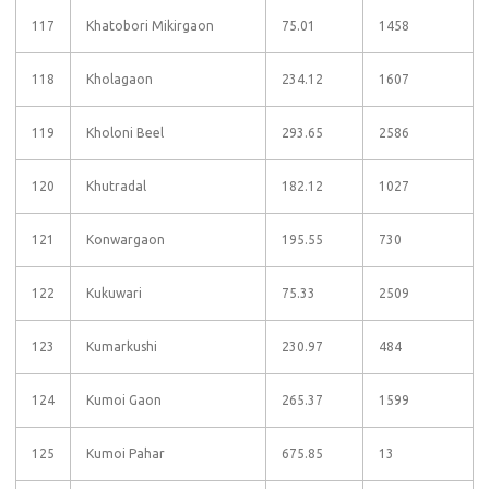
117
Khatobori Mikirgaon
75.01
1458
118
Kholagaon
234.12
1607
119
Kholoni Beel
293.65
2586
120
Khutradal
182.12
1027
121
Konwargaon
195.55
730
122
Kukuwari
75.33
2509
123
Kumarkushi
230.97
484
124
Kumoi Gaon
265.37
1599
125
Kumoi Pahar
675.85
13