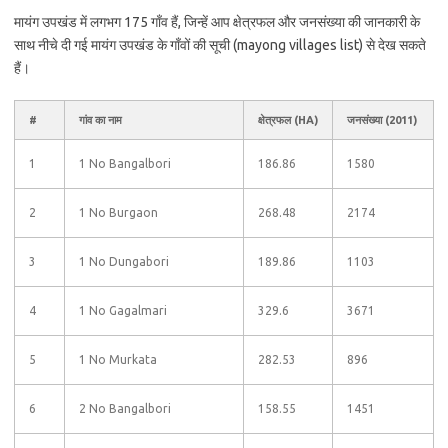
मायंग उपखंड में लगभग 175 गाँव हैं, जिन्हें आप क्षेत्रफल और जनसंख्या की जानकारी के
साथ नीचे दी गई मायंग उपखंड के गाँवों की सूची (mayong villages list) से देख सकते
हैं।
#
गांव का नाम
क्षेत्रफल (HA)
जनसंख्या (2011)
1
1 No Bangalbori
186.86
1580
2
1 No Burgaon
268.48
2174
3
1 No Dungabori
189.86
1103
4
1 No Gagalmari
329.6
3671
5
1 No Murkata
282.53
896
6
2 No Bangalbori
158.55
1451