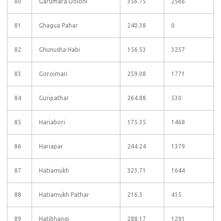
80
Garumara Doloni
356.75
2566
81
Ghagua Pahar
240.38
0
82
Ghunusha Habi
156.53
3257
83
Goroimari
259.08
1771
84
Guripathar
264.88
530
85
Hariabori
175.35
1468
86
Hariapar
244.24
1379
87
Hatiamukh
323.71
1644
88
Hatiamukh Pathar
216.3
415
89
Hatibhangi
288.17
1291