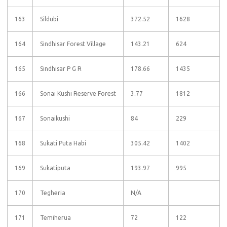
163
Sildubi
372.52
1628
164
Sindhisar Forest Village
143.21
624
165
Sindhisar P G R
178.66
1435
166
Sonai Kushi Reserve Forest
3.77
1812
167
Sonaikushi
84
229
168
Sukati Puta Habi
305.42
1402
169
Sukatiputa
193.97
995
170
Tegheria
N/A
171
Temiherua
72
122