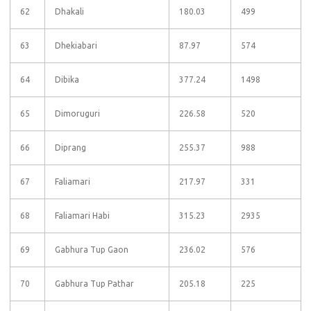
62
Dhakali
180.03
499
63
Dhekiabari
87.97
574
64
Dibika
377.24
1498
65
Dimoruguri
226.58
520
66
Diprang
255.37
988
67
Faliamari
217.97
331
68
Faliamari Habi
315.23
2935
69
Gabhura Tup Gaon
236.02
576
70
Gabhura Tup Pathar
205.18
225