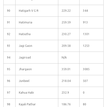
90
Hatigarh V G R
229.22
344
91
Hatimuria
259.59
913
92
Hatiutha
230.27
1301
93
Jagi Gaon
209.58
1253
94
Jagiroad
N/A
95
Jhargaon
359.01
3085
96
Junbeel
218.04
507
97
Kahua Habi
232.9
0
98
Kajali Pathar
186.76
80