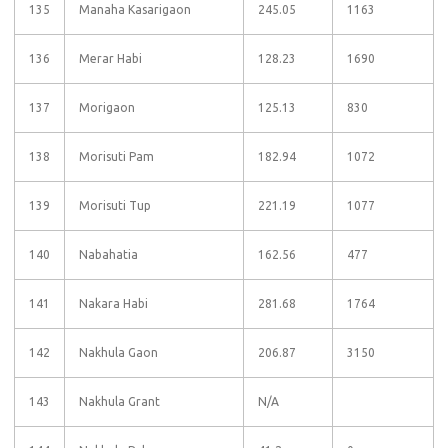
135
Manaha Kasarigaon
245.05
1163
136
Merar Habi
128.23
1690
137
Morigaon
125.13
830
138
Morisuti Pam
182.94
1072
139
Morisuti Tup
221.19
1077
140
Nabahatia
162.56
477
141
Nakara Habi
281.68
1764
142
Nakhula Gaon
206.87
3150
143
Nakhula Grant
N/A