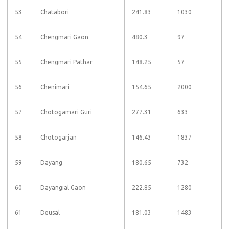
53
Chatabori
241.83
1030
54
Chengmari Gaon
480.3
97
55
Chengmari Pathar
148.25
57
56
Chenimari
154.65
2000
57
Chotogamari Guri
277.31
633
58
Chotogarjan
146.43
1837
59
Dayang
180.65
732
60
Dayangial Gaon
222.85
1280
61
Deusal
181.03
1483