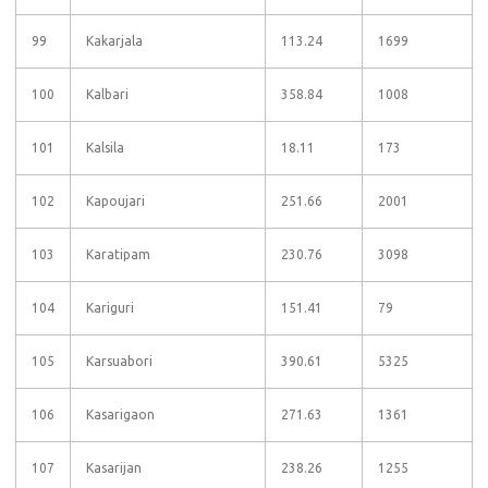
99
Kakarjala
113.24
1699
100
Kalbari
358.84
1008
101
Kalsila
18.11
173
102
Kapoujari
251.66
2001
103
Karatipam
230.76
3098
104
Kariguri
151.41
79
105
Karsuabori
390.61
5325
106
Kasarigaon
271.63
1361
107
Kasarijan
238.26
1255