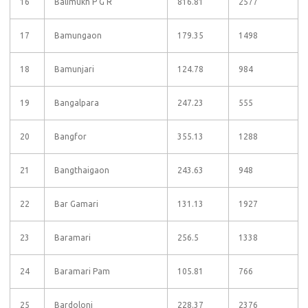
16
Balimukh P G R
816.81
2577
17
Bamungaon
179.35
1498
18
Bamunjari
124.78
984
19
Bangalpara
247.23
555
20
Bangfor
355.13
1288
21
Bangthaigaon
243.63
948
22
Bar Gamari
131.13
1927
23
Baramari
256.5
1338
24
Baramari Pam
105.81
766
25
Bardoloni
228.37
2376