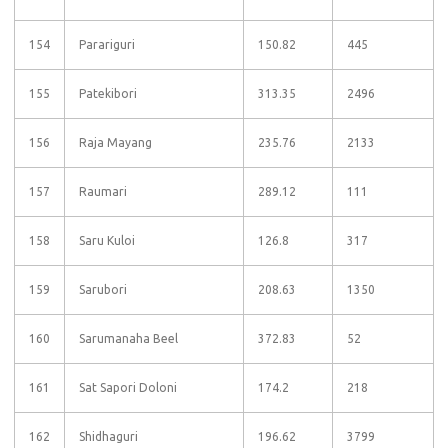
154
Parariguri
150.82
445
155
Patekibori
313.35
2496
156
Raja Mayang
235.76
2133
157
Raumari
289.12
111
158
Saru Kuloi
126.8
317
159
Sarubori
208.63
1350
160
Sarumanaha Beel
372.83
52
161
Sat Sapori Doloni
174.2
218
162
Shidhaguri
196.62
3799