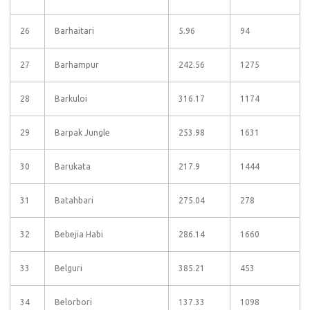
26
Barhaitari
5.96
94
27
Barhampur
242.56
1275
28
Barkuloi
316.17
1174
29
Barpak Jungle
253.98
1631
30
Barukata
217.9
1444
31
Batahbari
275.04
278
32
Bebejia Habi
286.14
1660
33
Belguri
385.21
453
34
Belorbori
137.33
1098