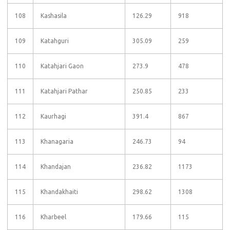
108
Kashasila
126.29
918
109
Katahguri
305.09
259
110
Katahjari Gaon
273.9
478
111
Katahjari Pathar
250.85
233
112
Kaurhagi
391.4
867
113
Khanagaria
246.73
94
114
Khandajan
236.82
1173
115
Khandakhaiti
298.62
1308
116
Kharbeel
179.66
115