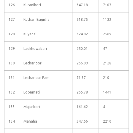
126
Kuranibori
347.18
7107
127
Kuthari Bagisha
518.75
1123
128
Kuyadal
324.82
2569
129
Laukhowabari
250.01
47
130
Lecharibori
256.09
2128
131
Lecharipar Pam
71.37
210
132
Loonmati
265.78
1441
133
Majarbori
161.62
4
134
Manaha
347.66
2210