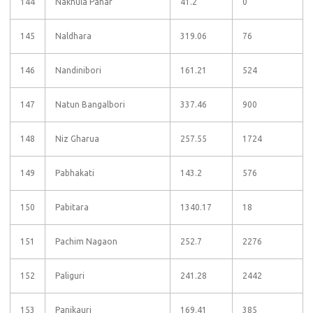
144
Nakhula Pahar
41.2
0
145
Naldhara
319.06
76
146
Nandinibori
161.21
524
147
Natun Bangalbori
337.46
900
148
Niz Gharua
257.55
1724
149
Pabhakati
143.2
576
150
Pabitara
1340.17
18
151
Pachim Nagaon
252.7
2276
152
Paliguri
241.28
2442
153
Panikauri
169.41
385