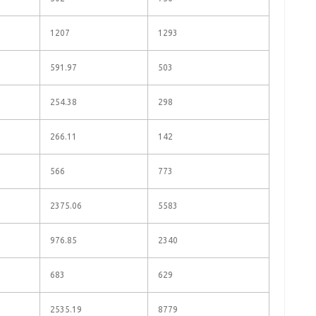
1207
1293
591.97
503
254.38
298
266.11
142
566
773
2375.06
5583
976.85
2340
683
629
2535.19
8779