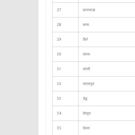
27
छापरवाड़ा
28
छप्या
29
छिर्र
30
दांतरा
31
दांतरी
32
दयालपुरा
33
डेडू
34
देवपुरा
35
देवला