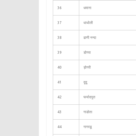
36
धमाना
37
धाधोली
38
ढाणी नन्दा
39
डोगरा
40
ड़ोगरी
41
दूदू
42
फर्यादपुरा
43
गाडोता
44
गागरडू