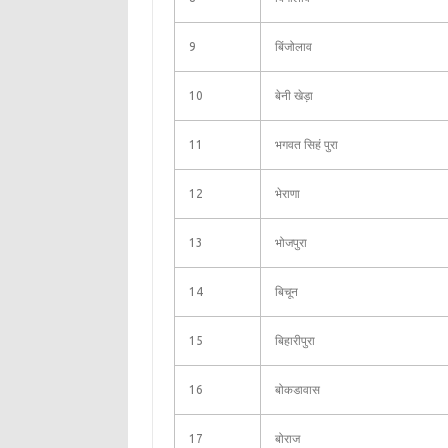
9
बिंजोलाव
10
बेनी खेड़ा
11
भगवत सिहं पुरा
12
भेराणा
13
भोजपुरा
14
बिचून
15
बिहारीपुरा
16
बोकडावास
17
बोराज