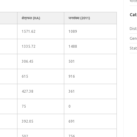
भारत
Cat
क्षेत्रफल (HA)
जनसंख्या (2011)
Dist
1571.62
1089
Gen
1335.72
1488
Sta
306.45
501
615
916
427.38
361
75
0
392.05
691
502
756