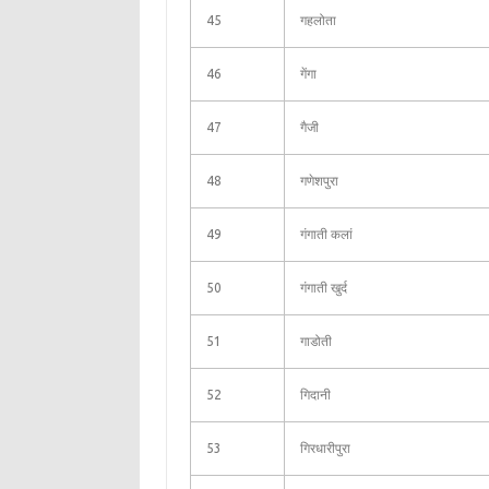
45
गहलोता
46
गेंगा
47
गैजी
48
गणेशपुरा
49
गंगाती कलां
50
गंगाती खुर्द
51
गाडोती
52
गिदानी
53
गिरधारीपुरा