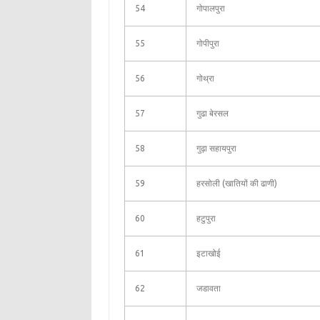
54
गोपालपुरा
55
गोपीपुरा
56
गोथ्रा
57
गुढा बेरसल
58
गुढ़ा सहायपुरा
59
हरसोली (खातियों की ढाणी)
60
हटुपुरा
61
इटाखोई
62
जडावता