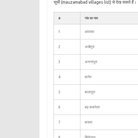
सूची (mauzamabad villages list) से देख सकते हैं।
#
गांव का नाम
1
आदरवा
2
अखैपुरा
3
अनन्तपुरा
4
बागेत
5
बालापुरा
6
बढ ककरेला
7
बासरा
8
बिंगोलाव