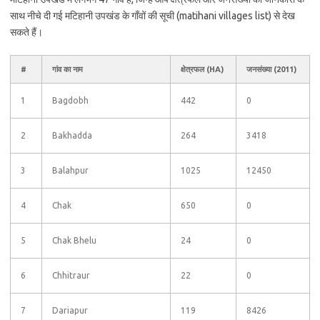
साथ नीचे दी गई मटिहानी उपखंड के गाँवों की सूची (matihani villages list) से देख
सकते हैं।
#
गांव का नाम
क्षेत्रफल (HA)
जनसंख्या (2011)
1
Bagdobh
442
0
2
Bakhadda
264
3418
3
Balahpur
1025
12450
4
Chak
650
0
5
Chak Bhelu
24
0
6
Chhitraur
22
0
7
Dariapur
119
8426