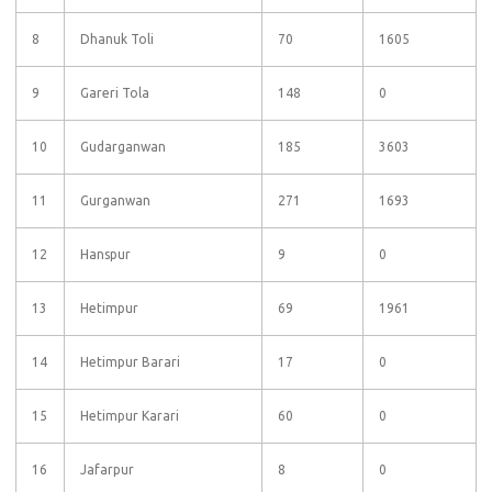
8
Dhanuk Toli
70
1605
9
Gareri Tola
148
0
10
Gudarganwan
185
3603
11
Gurganwan
271
1693
12
Hanspur
9
0
13
Hetimpur
69
1961
14
Hetimpur Barari
17
0
15
Hetimpur Karari
60
0
16
Jafarpur
8
0