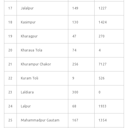
17
Jalalpur
149
1227
18
Kasimpur
130
1424
19
Kharagpur
47
270
20
Kharaua Tola
74
4
21
Khurampur Chakor
256
7127
22
Kuram Toli
9
526
23
Laldiara
300
0
24
Lalpur
68
1933
25
Mahammadpur Gautam
167
1354