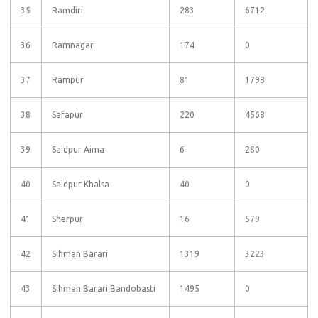
35
Ramdiri
283
6712
36
Ramnagar
174
0
37
Rampur
81
1798
38
Safapur
220
4568
39
Saidpur Aima
6
280
40
Saidpur Khalsa
40
0
41
Sherpur
16
579
42
Sihman Barari
1319
3223
43
Sihman Barari Bandobasti
1495
0