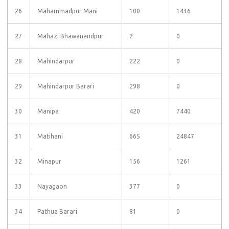
26
Mahammadpur Mani
100
1436
27
Mahazi Bhawanandpur
2
0
28
Mahindarpur
222
0
29
Mahindarpur Barari
298
0
30
Manipa
420
7440
31
Matihani
665
24847
32
Minapur
156
1261
33
Nayagaon
377
0
34
Pathua Barari
81
0