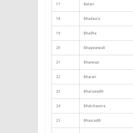
17
Betari
18
Bhadaura
19
Bhadha
20
Bhagwanpali
21
Bhanesar
22
Bharari
23
Bharuwadih
24
Bhatchaunra
25
Bhauradih