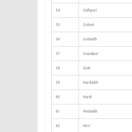
54
Gidhpuri
55
Gobari
56
Godadih
57
Gopalpur
58
Gudi
59
Hardadih
60
Hardi
61
Hindadih
62
Hirri