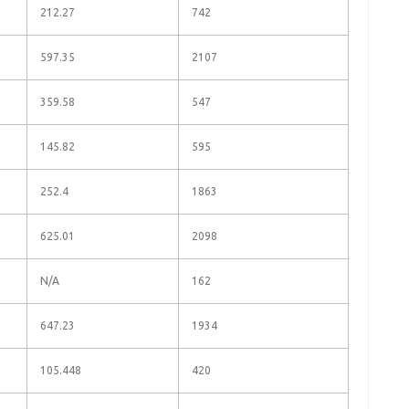
212.27
742
597.35
2107
359.58
547
145.82
595
252.4
1863
625.01
2098
N/A
162
647.23
1934
105.448
420