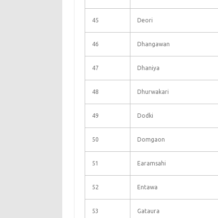
45
Deori
46
Dhangawan
47
Dhaniya
48
Dhurwakari
49
Dodki
50
Domgaon
51
Earamsahi
52
Entawa
53
Gataura