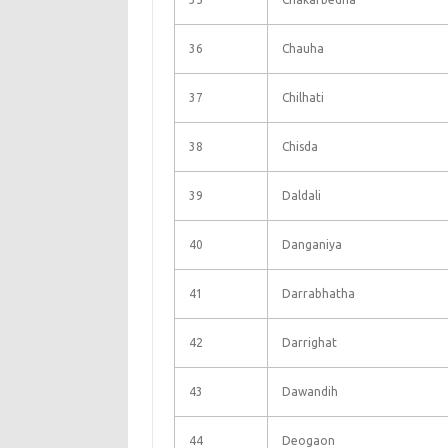
36
Chauha
37
Chilhati
38
Chisda
39
Daldali
40
Danganiya
41
Darrabhatha
42
Darrighat
43
Dawandih
44
Deogaon