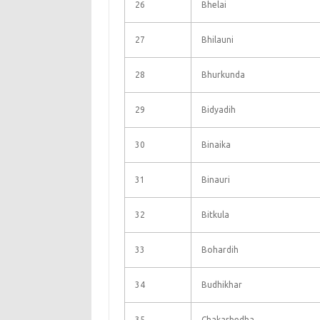
26
Bhelai
27
Bhilauni
28
Bhurkunda
29
Bidyadih
30
Binaika
31
Binauri
32
Bitkula
33
Bohardih
34
Budhikhar
35
Chakarbedha