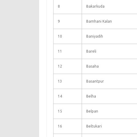
8
Bakarkuda
9
Bamhani Kalan
10
Baniyadih
11
Bareli
12
Basaha
13
Basantpur
14
Belha
15
Belpan
16
Beltukari