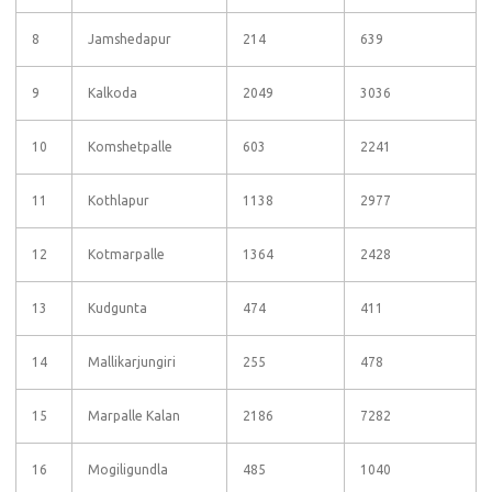
8
Jamshedapur
214
639
9
Kalkoda
2049
3036
10
Komshetpalle
603
2241
11
Kothlapur
1138
2977
12
Kotmarpalle
1364
2428
13
Kudgunta
474
411
14
Mallikarjungiri
255
478
15
Marpalle Kalan
2186
7282
16
Mogiligundla
485
1040