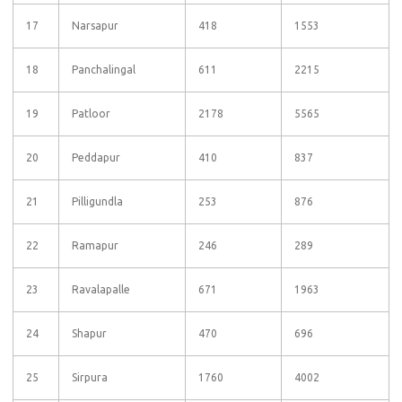
17
Narsapur
418
1553
18
Panchalingal
611
2215
19
Patloor
2178
5565
20
Peddapur
410
837
21
Pilligundla
253
876
22
Ramapur
246
289
23
Ravalapalle
671
1963
24
Shapur
470
696
25
Sirpura
1760
4002