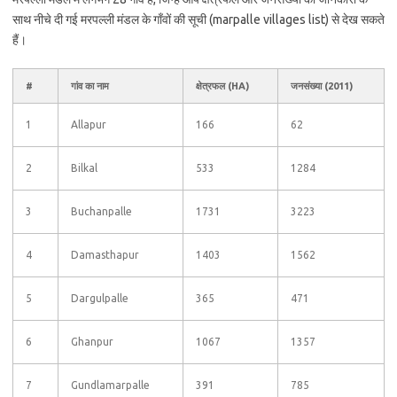
साथ नीचे दी गई मरपल्ली मंडल के गाँवों की सूची (marpalle villages list) से देख सकते
हैं।
#
गांव का नाम
क्षेत्रफल (HA)
जनसंख्या (2011)
1
Allapur
166
62
2
Bilkal
533
1284
3
Buchanpalle
1731
3223
4
Damasthapur
1403
1562
5
Dargulpalle
365
471
6
Ghanpur
1067
1357
7
Gundlamarpalle
391
785