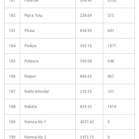
181
Pipariya
204.45
2320
182
Pipra Tola
228.69
215
183
Pitaur
844.95
605
184
Podiya
302.16
1871
185
Putpura
360.08
646
186
Raipur
866.63
865
187
Rakhi Amodar
270.33
551
188
Raksha
839.55
1619
189
Ramna No 1
4257.62
0
190
Ramna No 2
3475.13
0