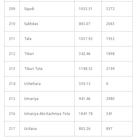
209
Sigudi
1055.51
3272
210
Sukhdas
865.07
2063
211
Tala
1037.92
1932
212
Tikuri
342.46
1898
213
Tikuri Tola
1198.53
2199
214
Uchehara
330.12
0
215
Umariya
941.46
2980
216
Umariya Alis Kachniya Tola
1841.78
341
217
Urdana
805.26
897