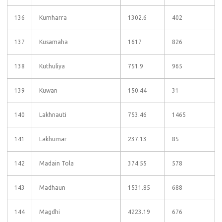
136
Kumharra
1302.6
402
137
Kusamaha
1617
826
138
Kuthuliya
751.9
965
139
Kuwan
150.44
31
140
Lakhnauti
753.46
1465
141
Lakhumar
237.13
85
142
Madain Tola
374.55
578
143
Madhaun
1531.85
688
144
Magdhi
4223.19
676