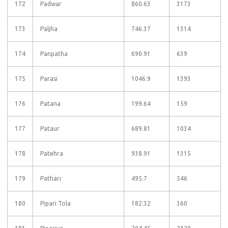
172
Padwar
860.63
3173
173
Paljha
746.37
1314
174
Panpatha
690.91
639
175
Parasi
1046.9
1393
176
Patana
199.64
159
177
Pataur
689.81
1034
178
Patehra
938.91
1315
179
Pathari
495.7
546
180
Pipari Tola
182.32
360