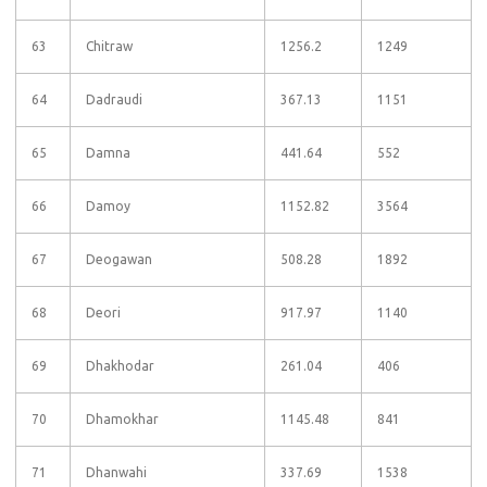
63
Chitraw
1256.2
1249
64
Dadraudi
367.13
1151
65
Damna
441.64
552
66
Damoy
1152.82
3564
67
Deogawan
508.28
1892
68
Deori
917.97
1140
69
Dhakhodar
261.04
406
70
Dhamokhar
1145.48
841
71
Dhanwahi
337.69
1538