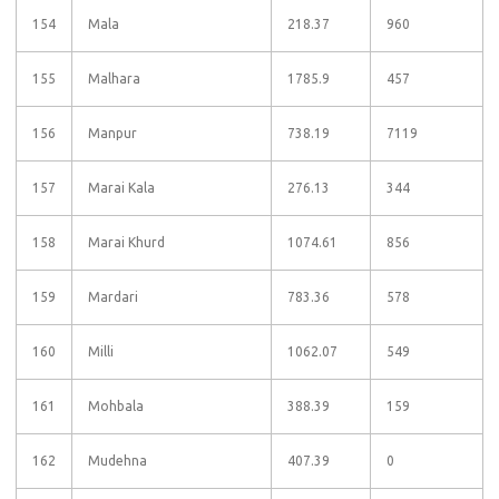
154
Mala
218.37
960
155
Malhara
1785.9
457
156
Manpur
738.19
7119
157
Marai Kala
276.13
344
158
Marai Khurd
1074.61
856
159
Mardari
783.36
578
160
Milli
1062.07
549
161
Mohbala
388.39
159
162
Mudehna
407.39
0