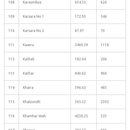
108
Karaundiya
634.35
626
109
Karsara No 1
172.93
546
110
Karsara No 2
67.97
70
111
Kaseru
2460.39
1118
112
Kathali
182.04
206
113
Kathar
840.62
966
114
Khaira
396.62
483
115
Khaloundh
365.32
2302
116
Khamhar Wah
4238.25
323