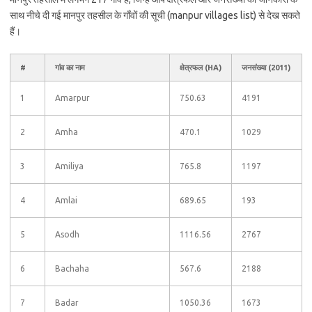
साथ नीचे दी गई मानपुर तहसील के गाँवों की सूची (manpur villages list) से देख सकते
हैं।
#
गांव का नाम
क्षेत्रफल (HA)
जनसंख्या (2011)
1
Amarpur
750.63
4191
2
Amha
470.1
1029
3
Amiliya
765.8
1197
4
Amlai
689.65
193
5
Asodh
1116.56
2767
6
Bachaha
567.6
2188
7
Badar
1050.36
1673