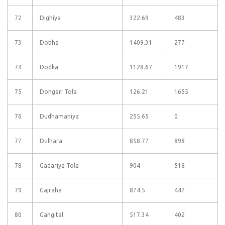
72
Dighiya
322.69
483
73
Dobha
1409.31
277
74
Dodka
1128.67
1917
75
Dongari Tola
126.21
1655
76
Dudhamaniya
255.65
0
77
Dulhara
858.77
898
78
Gadariya Tola
904
518
79
Gajraha
874.5
447
80
Gangital
517.34
402