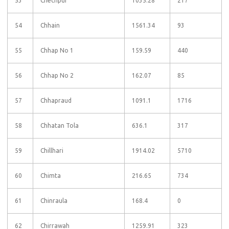
53
Chechpur
1035.28
217
54
Chhain
1561.34
93
55
Chhap No 1
159.59
440
56
Chhap No 2
162.07
85
57
Chhapraud
1091.1
1716
58
Chhatan Tola
636.1
317
59
Chillhari
1914.02
5710
60
Chimta
216.65
734
61
Chinraula
168.4
0
62
Chirrawah
1259.91
323