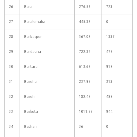
26
Bara
276.57
723
27
Baralumaha
445.38
0
28
Barbaspur
367.08
1337
29
Bardauha
722.32
477
30
Bartarai
613.67
918
31
Baseha
237.95
313
32
Basehi
182.47
488
33
Baskuta
1011.57
944
34
Bathan
36
0