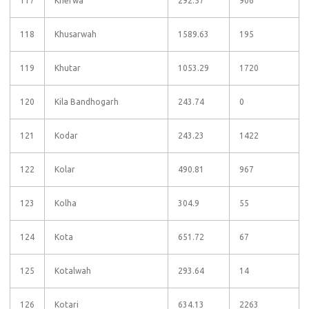
117
Kherwa
292.57
906
118
Khusarwah
1589.63
195
119
Khutar
1053.29
1720
120
Kila Bandhogarh
243.74
0
121
Kodar
243.23
1422
122
Kolar
490.81
967
123
Kolha
304.9
55
124
Kota
651.72
67
125
Kotalwah
293.64
14
126
Kotari
634.13
2263