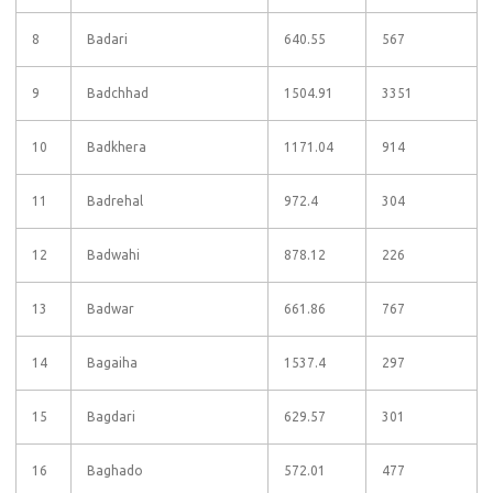
8
Badari
640.55
567
9
Badchhad
1504.91
3351
10
Badkhera
1171.04
914
11
Badrehal
972.4
304
12
Badwahi
878.12
226
13
Badwar
661.86
767
14
Bagaiha
1537.4
297
15
Bagdari
629.57
301
16
Baghado
572.01
477