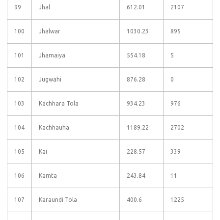
99
Jhal
612.01
2107
100
Jhalwar
1030.23
895
101
Jhamaiya
554.18
5
102
Jugwahi
876.28
0
103
Kachhara Tola
934.23
976
104
Kachhauha
1189.22
2702
105
Kai
228.57
339
106
Kamta
243.84
11
107
Karaundi Tola
400.6
1225