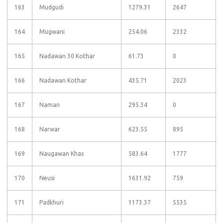
163
Mudgudi
1279.31
2647
164
Mugwani
254.06
2332
165
Nadawan 30 Kothar
61.73
0
166
Nadawan Kothar
435.71
2023
167
Naman
295.34
0
168
Narwar
623.55
895
169
Naugawan Khas
583.64
1777
170
Neusi
1631.92
759
171
Padkhuri
1173.37
5535