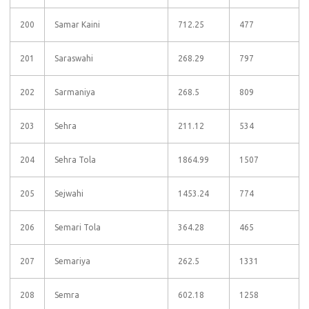
200
Samar Kaini
712.25
477
201
Saraswahi
268.29
797
202
Sarmaniya
268.5
809
203
Sehra
211.12
534
204
Sehra Tola
1864.99
1507
205
Sejwahi
1453.24
774
206
Semari Tola
364.28
465
207
Semariya
262.5
1331
208
Semra
602.18
1258