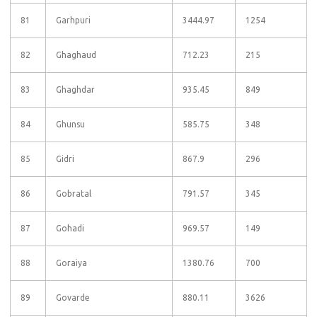
81
Garhpuri
3444.97
1254
82
Ghaghaud
712.23
215
83
Ghaghdar
935.45
849
84
Ghunsu
585.75
348
85
Gidri
867.9
296
86
Gobratal
791.57
345
87
Gohadi
969.57
149
88
Goraiya
1380.76
700
89
Govarde
880.11
3626