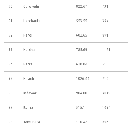
90
Guruwahi
822.67
731
91
Harchauta
553.55
394
92
Hardi
602.65
891
93
Hardua
785.69
1121
94
Harrai
620.04
51
95
Hirauli
1026.44
714
96
Indawar
984.88
4849
97
Itama
515.1
1084
98
Jamunara
310.42
606