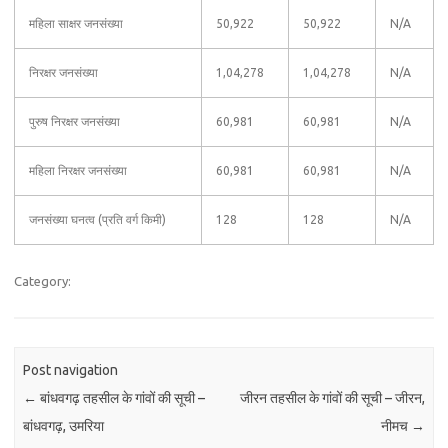
महिला साक्षर जनसंख्या
50,922
50,922
N/A
निरक्षर जनसंख्या
1,04,278
1,04,278
N/A
पुरुष निरक्षर जनसंख्या
60,981
60,981
N/A
महिला निरक्षर जनसंख्या
60,981
60,981
N/A
जनसंख्या घनत्व (प्रति वर्ग किमी)
128
128
N/A
Category:
Post navigation
←
बांधवगढ़ तहसील के गांवों की सूची –
जीरन तहसील के गांवों की सूची – जीरन,
बांधवगढ़, उमरिया
नीमच
→