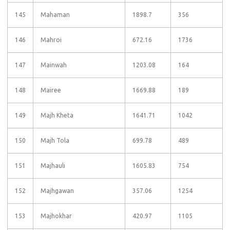
145
Mahaman
1898.7
356
146
Mahroi
672.16
1736
147
Mainwah
1203.08
164
148
Mairee
1669.88
189
149
Majh Kheta
1641.71
1042
150
Majh Tola
699.78
489
151
Majhauli
1605.83
754
152
Majhgawan
357.06
1254
153
Majhokhar
420.97
1105