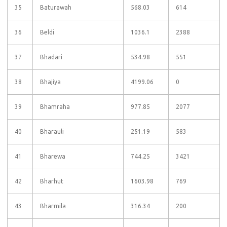
35
Baturawah
568.03
614
36
Beldi
1036.1
2388
37
Bhadari
534.98
551
38
Bhajiya
4199.06
0
39
Bhamraha
977.85
2077
40
Bharauli
251.19
583
41
Bharewa
744.25
3421
42
Bharhut
1603.98
769
43
Bharmila
316.34
200