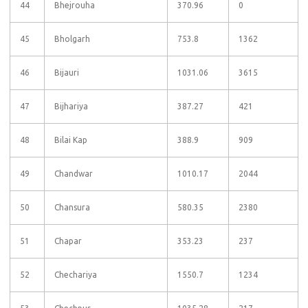
44
Bhejrouha
370.96
0
45
Bholgarh
753.8
1362
46
Bijauri
1031.06
3615
47
Bijhariya
387.27
421
48
Bilai Kap
388.9
909
49
Chandwar
1010.17
2044
50
Chansura
580.35
2380
51
Chapar
353.23
237
52
Chechariya
1550.7
1234