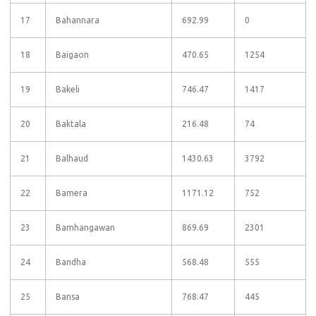
17
Bahannara
692.99
0
18
Baigaon
470.65
1254
19
Bakeli
746.47
1417
20
Baktala
216.48
74
21
Balhaud
1430.63
3792
22
Bamera
1171.12
752
23
Bamhangawan
869.69
2301
24
Bandha
568.48
555
25
Bansa
768.47
445