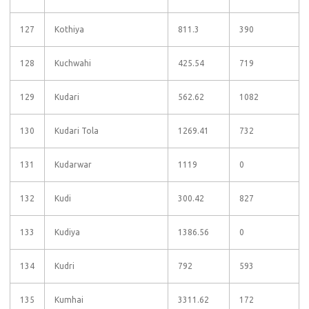
127
Kothiya
811.3
390
128
Kuchwahi
425.54
719
129
Kudari
562.62
1082
130
Kudari Tola
1269.41
732
131
Kudarwar
1119
0
132
Kudi
300.42
827
133
Kudiya
1386.56
0
134
Kudri
792
593
135
Kumhai
3311.62
172