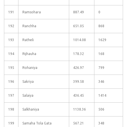
191
Ramsohara
887.49
0
192
Ranchha
651.05
868
193
Ratheli
1014.08
1629
194
Rijhauha
178.32
168
195
Rohaniya
426.97
799
196
Sakriya
399.58
346
197
Salaiya
436.45
1414
198
Salkhaniya
1138.36
506
199
Samaha Tola Gata
567.21
348