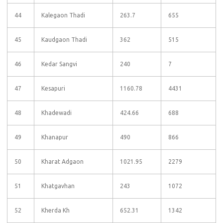
44
Kalegaon Thadi
263.7
655
45
Kaudgaon Thadi
362
515
46
Kedar Sangvi
240
7
47
Kesapuri
1160.78
4431
48
Khadewadi
424.66
688
49
Khanapur
490
866
50
Kharat Adgaon
1021.95
2279
51
Khatgavhan
243
1072
52
Kherda Kh
652.31
1342