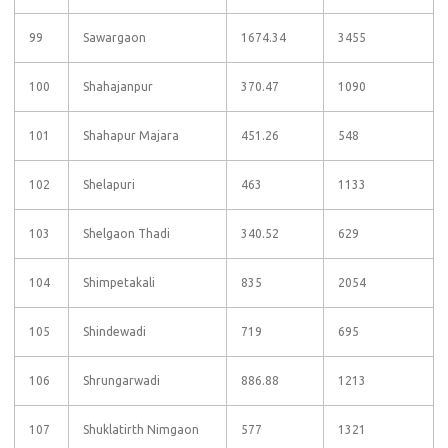
99
Sawargaon
1674.34
3455
100
Shahajanpur
370.47
1090
101
Shahapur Majara
451.26
548
102
Shelapuri
463
1133
103
Shelgaon Thadi
340.52
629
104
Shimpetakali
835
2054
105
Shindewadi
719
695
106
Shrungarwadi
886.88
1213
107
Shuklatirth Nimgaon
577
1321