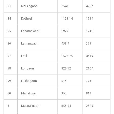
53
Kiti Adgaon
2543
4767
54
Kothrul
1139.14
1734
55
Lahamewadi
1927
1211
56
Lamanwadi
458.7
379
57
Laul
1525.75
4349
58
Longaon
829.12
2167
59
Lukhegaon
373
773
60
Mahatpuri
353
813
61
Malipargaon
853.54
2529