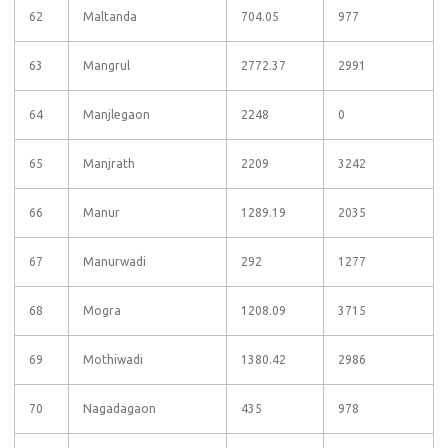
62
Maltanda
704.05
977
63
Mangrul
2772.37
2991
64
Manjlegaon
2248
0
65
Manjrath
2209
3242
66
Manur
1289.19
2035
67
Manurwadi
292
1277
68
Mogra
1208.09
3715
69
Mothiwadi
1380.42
2986
70
Nagadagaon
435
978