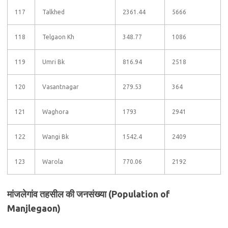
117
Talkhed
2361.44
5666
118
Telgaon Kh
348.77
1086
119
Umri Bk
816.94
2518
120
Vasantnagar
279.53
364
121
Waghora
1793
2941
122
Wangi Bk
1542.4
2409
123
Warola
770.06
2192
मांजलेगांव तहसील की जनसंख्या (Population of
Manjlegaon)