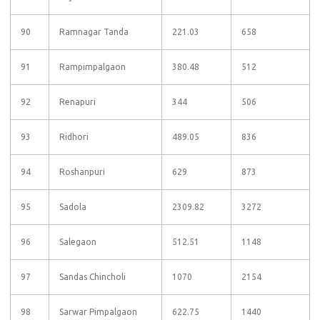
90
Ramnagar Tanda
221.03
658
91
Rampimpalgaon
380.48
512
92
Renapuri
344
506
93
Ridhori
489.05
836
94
Roshanpuri
629
873
95
Sadola
2309.82
3272
96
Salegaon
512.51
1148
97
Sandas Chincholi
1070
2154
98
Sarwar Pimpalgaon
622.75
1440