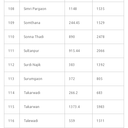
108
Simri Pargaon
1148
1535
109
Somthana
244.45
1529
110
Sonna Thadi
890
2478
111
Sultanpur
915.44
2066
112
Surdi Najik
383
1392
113
Surumgaon
372
805
114
Takarwadi
266.2
683
115
Takarwan
1373.4
5983
116
Talewadi
559
1511