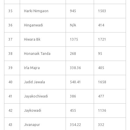
35
Harki Nimgaon
945
1503
36
Hinganwadi
N/A
414
37
Hiwara Bk
1375
1721
38
Honanaik Tanda
268
95
39
Irla Majra
338.36
405
40
Jadid Jawala
540.41
1658
41
Jayakochiwadi
386
477
42
Jaykowadi
455
1136
43
Jivanapur
354.22
332