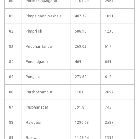
80
Phule Pimpalgaon
1107.99
2967
81
Pimpalgaon Nakhale
407.72
1011
82
Pimpri Kh
588.98
1235
83
Pirubhai Tanda
269.03
617
84
Punandgaon
469
659
85
Pungani
273.68
612
86
Purshottampuri
1181
2697
87
Pusphanagar
391.8
745
88
Rajegaon
1290.68
2587
89
Rajewadi
1148.24
3398