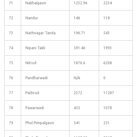
71
Nakhalgaon
1232.96
2234
72
Nandur
146
118
73
Nathnagar Tanda
196.71
543
74
Nipani Takli
591.46
1993
75
Nitrud
1876.6
6208
76
Pandharwadi
N/A
0
77
Pathrud
2372
11287
78
Pawarwadi
455
1078
79
Phul Pimpalgaon
541
251