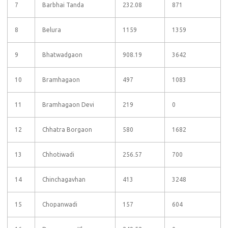
7
Barbhai Tanda
232.08
871
8
Belura
1159
1359
9
Bhatwadgaon
908.19
3642
10
Bramhagaon
497
1083
11
Bramhagaon Devi
219
0
12
Chhatra Borgaon
580
1682
13
Chhotiwadi
256.57
700
14
Chinchagavhan
413
3248
15
Chopanwadi
157
604