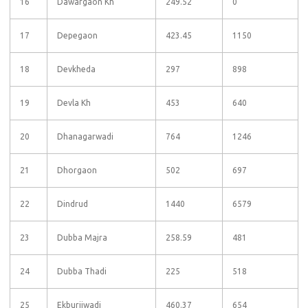
16
Dawargaon Kh
249.52
0
17
Depegaon
423.45
1150
18
Devkheda
297
898
19
Devla Kh
453
640
20
Dhanagarwadi
764
1246
21
Dhorgaon
502
697
22
Dindrud
1440
6579
23
Dubba Majra
258.59
481
24
Dubba Thadi
225
518
25
Ekburjiwadi
460.37
654