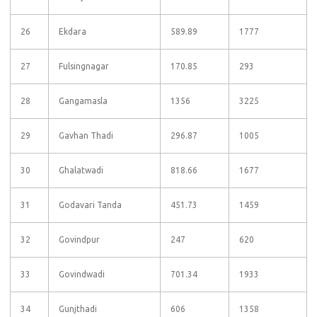
26
Ekdara
589.89
1777
27
Fulsingnagar
170.85
293
28
Gangamasla
1356
3225
29
Gavhan Thadi
296.87
1005
30
Ghalatwadi
818.66
1677
31
Godavari Tanda
451.73
1459
32
Govindpur
247
620
33
Govindwadi
701.34
1933
34
Gunjthadi
606
1358