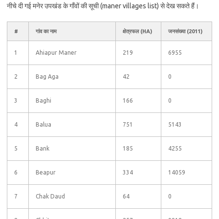
नीचे दी गई मनेर उपखंड के गाँवों की सूची (maner villages list) से देख सकते हैं।
#
गांव का नाम
क्षेत्रफल (HA)
जनसंख्या (2011)
1
Ahiapur Maner
219
6955
2
Bag Aga
42
0
3
Baghi
166
0
4
Balua
751
5143
5
Bank
185
4255
6
Beapur
334
14059
7
Chak Daud
64
0