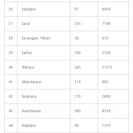
36
Sadiqpur
97
8094
37
Sarai
255
7198
38
Sarangpur Tilhari
58
675
39
Sattar
240
3558
40
Sherpur
585
31073
41
Sikandarpur
119
882
42
Singhara
170
2800
43
Suarmarwa
589
8359
44
Wajidpur
90
1339