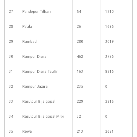
27
Pandepur Tilhari
54
1210
28
Patila
26
1696
29
Rambad
280
3019
30
Rampur Diara
462
3786
31
Rampur Diara Taufir
163
8216
32
Rampur Jazira
235
0
33
Rasulpur Bijaigopal
229
2215
34
Rasulpur Bijaigopal Milki
32
0
35
Rewa
213
2621