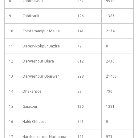
8
Chhitnawan
257
9918
9
Chhitrauli
126
1383
10
Chintamanipur Maula
141
2174
11
Darashikohpur Jazira
72
0
12
Darweshpur Diara
612
2436
13
Darweshpur Uparwar
228
21463
14
Dhakarpos
59
790
15
Gaiaspur
130
1281
16
Haldi Chhapra
541
0
17
Harshankarpur Narhanna
121
973