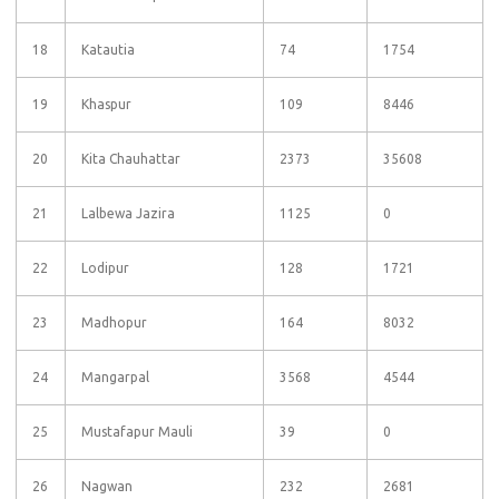
18
Katautia
74
1754
19
Khaspur
109
8446
20
Kita Chauhattar
2373
35608
21
Lalbewa Jazira
1125
0
22
Lodipur
128
1721
23
Madhopur
164
8032
24
Mangarpal
3568
4544
25
Mustafapur Mauli
39
0
26
Nagwan
232
2681