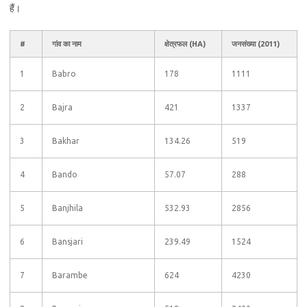
हैं।
#
गांव का नाम
क्षेत्रफल (HA)
जनसंख्या (2011)
1
Babro
178
1111
2
Bajra
421
1337
3
Bakhar
134.26
519
4
Bando
57.07
288
5
Banjhila
532.93
2856
6
Bansjari
239.49
1524
7
Barambe
624
4230