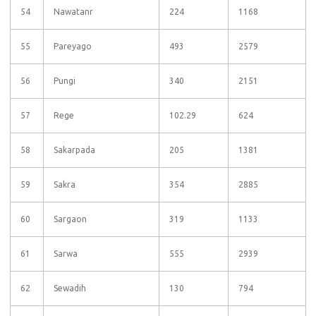
54
Nawatanr
224
1168
55
Pareyago
493
2579
56
Pungi
340
2151
57
Rege
102.29
624
58
Sakarpada
205
1381
59
Sakra
354
2885
60
Sargaon
319
1133
61
Sarwa
555
2939
62
Sewadih
130
794