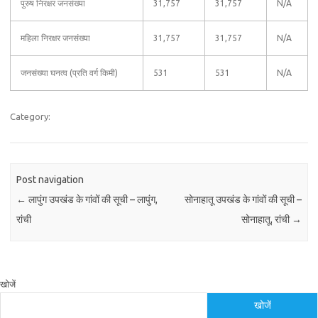
पुरुष निरक्षर जनसंख्या
31,757
31,757
N/A
महिला निरक्षर जनसंख्या
31,757
31,757
N/A
जनसंख्या घनत्व (प्रति वर्ग किमी)
531
531
N/A
Category:
Post navigation
←
लापुंग उपखंड के गांवों की सूची – लापुंग,
सोनाहातू उपखंड के गांवों की सूची –
रांची
सोनाहातू, रांची
→
खोजें
खोजें