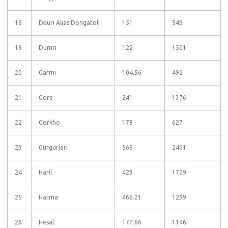
18
Deuri Alias Dongatoli
151
548
19
Dumri
122
1501
20
Garmi
104.56
492
21
Gore
241
1376
22
Gorkho
178
627
23
Gurgurjari
568
2461
24
Haril
423
1729
25
Hatma
466.21
1239
26
Hesal
177.66
1146