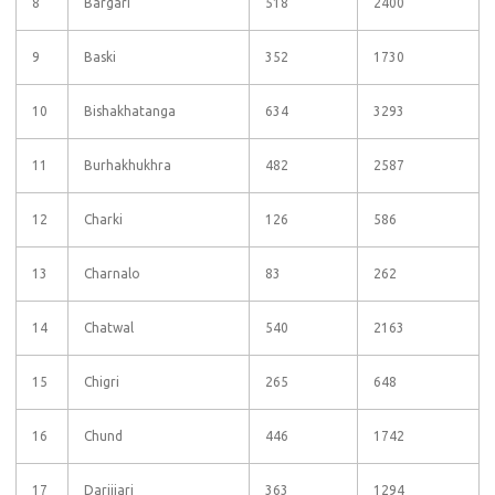
8
Bargari
518
2400
9
Baski
352
1730
10
Bishakhatanga
634
3293
11
Burhakhukhra
482
2587
12
Charki
126
586
13
Charnalo
83
262
14
Chatwal
540
2163
15
Chigri
265
648
16
Chund
446
1742
17
Darjijari
363
1294