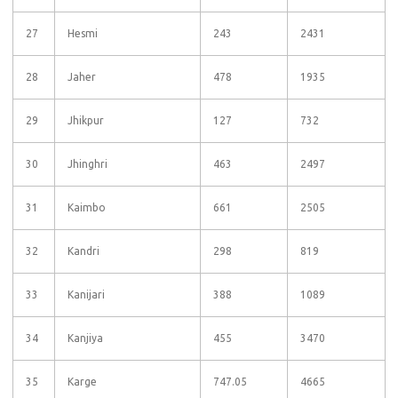
27
Hesmi
243
2431
28
Jaher
478
1935
29
Jhikpur
127
732
30
Jhinghri
463
2497
31
Kaimbo
661
2505
32
Kandri
298
819
33
Kanijari
388
1089
34
Kanjiya
455
3470
35
Karge
747.05
4665