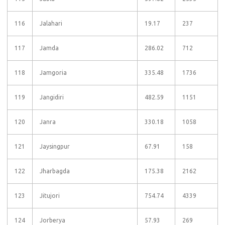
116
Jalahari
19.17
237
117
Jamda
286.02
712
118
Jamgoria
335.48
1736
119
Jangidiri
482.59
1151
120
Janra
330.18
1058
121
Jaysingpur
67.91
158
122
Jharbagda
175.38
2162
123
Jitujori
754.74
4339
124
Jorberya
57.93
269