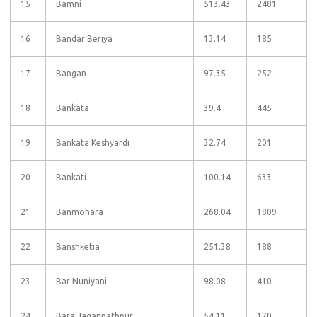
15
Bamni
513.43
2481
16
Bandar Beriya
13.14
185
17
Bangan
97.35
252
18
Bankata
39.4
445
19
Bankata Keshyardi
32.74
201
20
Bankati
100.14
633
21
Banmohara
268.04
1809
22
Banshketia
251.38
188
23
Bar Nuniyani
98.08
410
24
Bara Jagannathpur
54.11
170