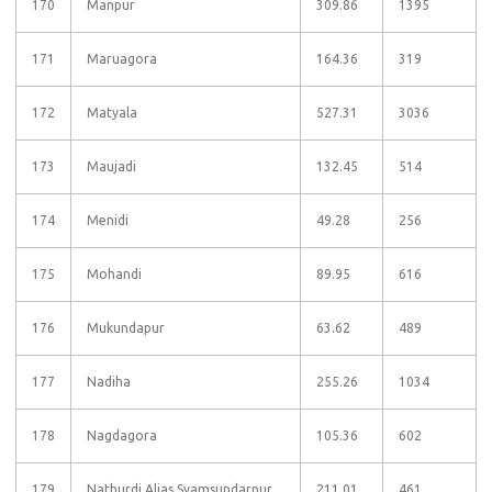
170
Manpur
309.86
1395
171
Maruagora
164.36
319
172
Matyala
527.31
3036
173
Maujadi
132.45
514
174
Menidi
49.28
256
175
Mohandi
89.95
616
176
Mukundapur
63.62
489
177
Nadiha
255.26
1034
178
Nagdagora
105.36
602
179
Nathurdi Alias Syamsundarpur
211.01
461