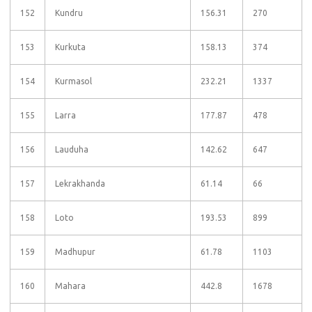
152
Kundru
156.31
270
153
Kurkuta
158.13
374
154
Kurmasol
232.21
1337
155
Larra
177.87
478
156
Lauduha
142.62
647
157
Lekrakhanda
61.14
66
158
Loto
193.53
899
159
Madhupur
61.78
1103
160
Mahara
442.8
1678