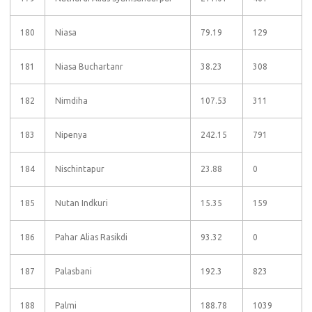
180
Niasa
79.19
129
181
Niasa Buchartanr
38.23
308
182
Nimdiha
107.53
311
183
Nipenya
242.15
791
184
Nischintapur
23.88
0
185
Nutan Indkuri
15.35
159
186
Pahar Alias Rasikdi
93.32
0
187
Palasbani
192.3
823
188
Palmi
188.78
1039