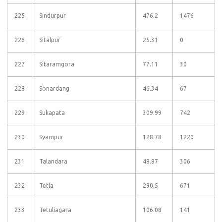
225
Sindurpur
476.2
1476
226
Sitalpur
25.31
0
227
Sitaramgora
77.11
30
228
Sonardang
46.34
67
229
Sukapata
309.99
742
230
Syampur
128.78
1220
231
Talandara
48.87
306
232
Tetla
290.5
671
233
Tetuliagara
106.08
141