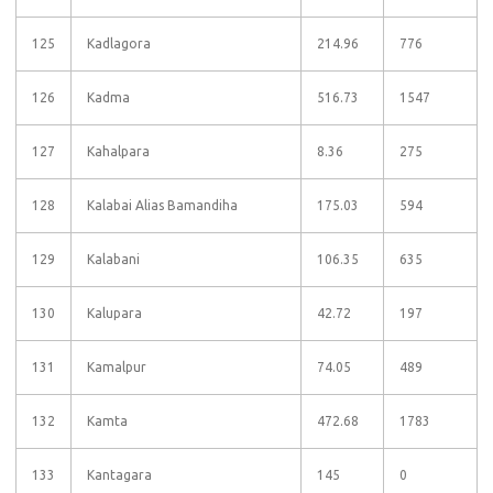
125
Kadlagora
214.96
776
126
Kadma
516.73
1547
127
Kahalpara
8.36
275
128
Kalabai Alias Bamandiha
175.03
594
129
Kalabani
106.35
635
130
Kalupara
42.72
197
131
Kamalpur
74.05
489
132
Kamta
472.68
1783
133
Kantagara
145
0