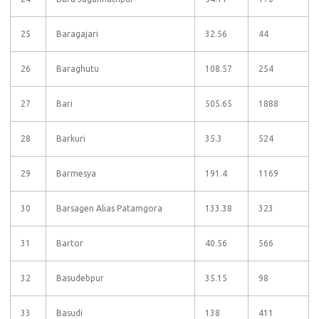
25
Baragajari
32.56
44
26
Baraghutu
108.57
254
27
Bari
505.65
1888
28
Barkuri
35.3
524
29
Barmesya
191.4
1169
30
Barsagen Alias Patamgora
133.38
323
31
Bartor
40.56
566
32
Basudebpur
35.15
98
33
Basudi
138
411