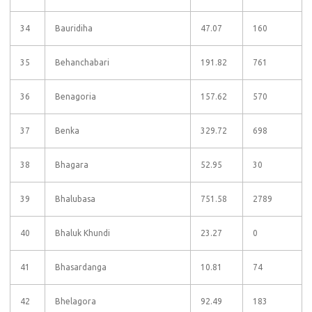
34
Bauridiha
47.07
160
35
Behanchabari
191.82
761
36
Benagoria
157.62
570
37
Benka
329.72
698
38
Bhagara
52.95
30
39
Bhalubasa
751.58
2789
40
Bhaluk Khundi
23.27
0
41
Bhasardanga
10.81
74
42
Bhelagora
92.49
183