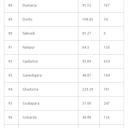
88
Dumaria
91.32
767
89
Durku
108.85
54
90
Fakiradi
81.27
0
91
Fatepur
64.5
150
92
Gaidumur
93.89
654
93
Ganeshgara
40.87
184
94
Ghastoria
229.29
761
95
Goalapara
51.06
247
96
Gobarda
40.88
136