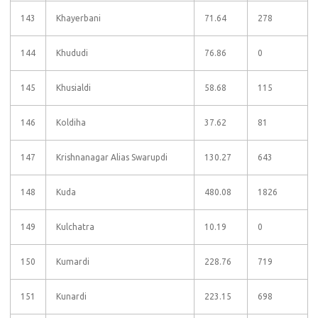
143
Khayerbani
71.64
278
144
Khududi
76.86
0
145
Khusialdi
58.68
115
146
Koldiha
37.62
81
147
Krishnanagar Alias Swarupdi
130.27
643
148
Kuda
480.08
1826
149
Kulchatra
10.19
0
150
Kumardi
228.76
719
151
Kunardi
223.15
698