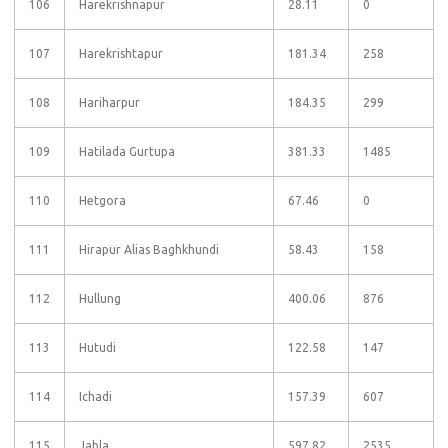
106
Harekrishnapur
28.11
0
107
Harekrishtapur
181.34
258
108
Hariharpur
184.35
299
109
Hatilada Gurtupa
381.33
1485
110
Hetgora
67.46
0
111
Hirapur Alias Baghkhundi
58.43
158
112
Hullung
400.06
876
113
Hutudi
122.58
147
114
Ichadi
157.39
607
115
Jabla
597.82
2535