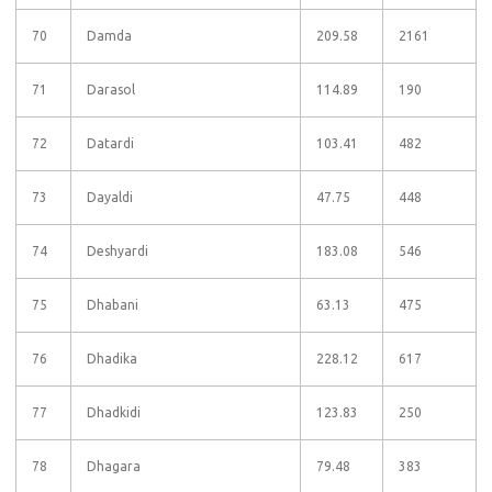
70
Damda
209.58
2161
71
Darasol
114.89
190
72
Datardi
103.41
482
73
Dayaldi
47.75
448
74
Deshyardi
183.08
546
75
Dhabani
63.13
475
76
Dhadika
228.12
617
77
Dhadkidi
123.83
250
78
Dhagara
79.48
383