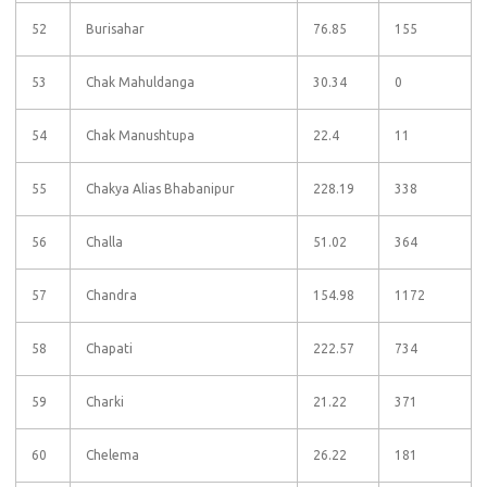
52
Burisahar
76.85
155
53
Chak Mahuldanga
30.34
0
54
Chak Manushtupa
22.4
11
55
Chakya Alias Bhabanipur
228.19
338
56
Challa
51.02
364
57
Chandra
154.98
1172
58
Chapati
222.57
734
59
Charki
21.22
371
60
Chelema
26.22
181