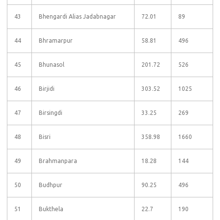
43
Bhengardi Alias Jadabnagar
72.01
89
44
Bhramarpur
58.81
496
45
Bhunasol
201.72
526
46
Birjidi
303.52
1025
47
Birsingdi
33.25
269
48
Bisri
358.98
1660
49
Brahmanpara
18.28
144
50
Budhpur
90.25
496
51
Bukthela
22.7
190