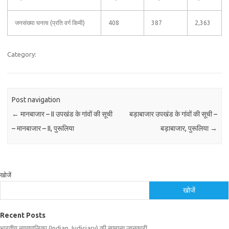
जनसंख्या घनत्व (प्रति वर्ग किमी)
408
387
2,363
Category:
Post navigation
←
मानबाजार – II उपखंड के गांवों की सूची
बड़ाबाजार उपखंड के गांवों की सूची –
– मानबाजार – II, पुरूलिया
बड़ाबाजार, पुरूलिया
→
खोजें
खोजें
Recent Posts
भारतीय न्यायपालिका (Indian Judiciary) की सामान्य जानकारी