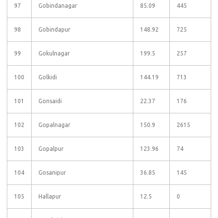
97
Gobindanagar
85.09
445
98
Gobindapur
148.92
725
99
Gokulnagar
199.5
257
100
Golkidi
144.19
713
101
Gonsaidi
22.37
176
102
Gopalnagar
150.9
2615
103
Gopalpur
123.96
74
104
Gosanipur
36.85
145
105
Hallapur
12.5
0