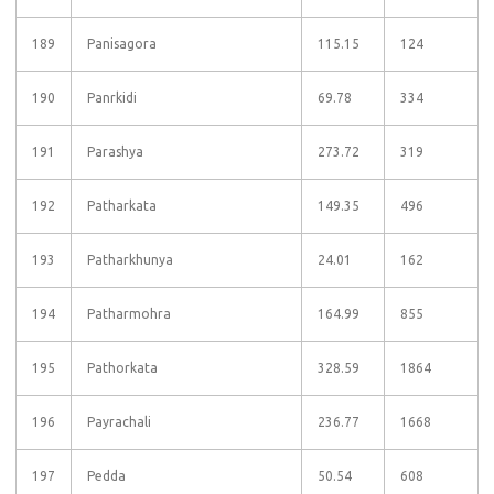
189
Panisagora
115.15
124
190
Panrkidi
69.78
334
191
Parashya
273.72
319
192
Patharkata
149.35
496
193
Patharkhunya
24.01
162
194
Patharmohra
164.99
855
195
Pathorkata
328.59
1864
196
Payrachali
236.77
1668
197
Pedda
50.54
608