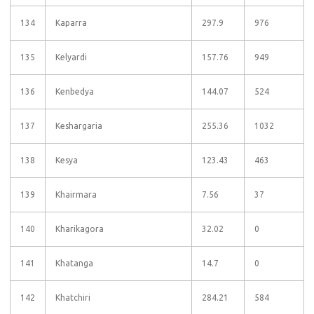
134
Kaparra
297.9
976
135
Kelyardi
157.76
949
136
Kenbedya
144.07
524
137
Keshargaria
255.36
1032
138
Kesya
123.43
463
139
Khairmara
7.56
37
140
Kharikagora
32.02
0
141
Khatanga
14.7
0
142
Khatchiri
284.21
584