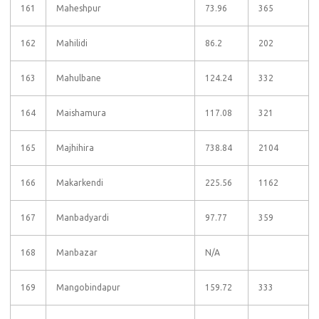
161
Maheshpur
73.96
365
162
Mahilidi
86.2
202
163
Mahulbane
124.24
332
164
Maishamura
117.08
321
165
Majhihira
738.84
2104
166
Makarkendi
225.56
1162
167
Manbadyardi
97.77
359
168
Manbazar
N/A
169
Mangobindapur
159.72
333