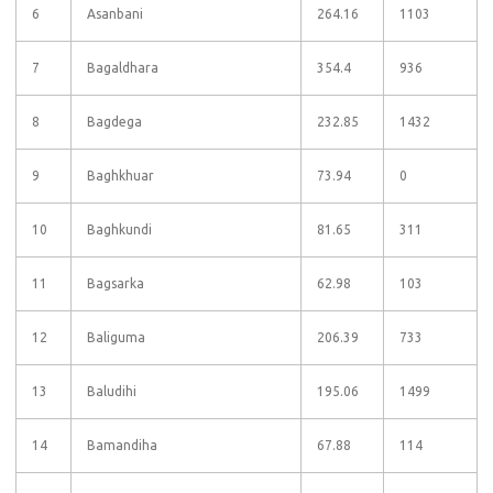
6
Asanbani
264.16
1103
7
Bagaldhara
354.4
936
8
Bagdega
232.85
1432
9
Baghkhuar
73.94
0
10
Baghkundi
81.65
311
11
Bagsarka
62.98
103
12
Baliguma
206.39
733
13
Baludihi
195.06
1499
14
Bamandiha
67.88
114