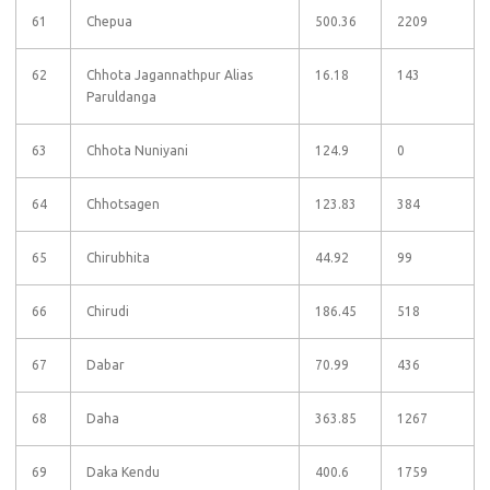
61
Chepua
500.36
2209
62
Chhota Jagannathpur Alias
16.18
143
Paruldanga
63
Chhota Nuniyani
124.9
0
64
Chhotsagen
123.83
384
65
Chirubhita
44.92
99
66
Chirudi
186.45
518
67
Dabar
70.99
436
68
Daha
363.85
1267
69
Daka Kendu
400.6
1759