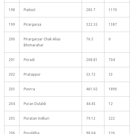
198
Pialisol
283.7
1170
199
Pirargarya
322.55
1387
200
Pirargaryar Chak Alias
76.5
0
Bhimarahar
201
Poradi
208.81
704
202
Pratappur
53.72
53
203
Punrra
461.02
1890
204
Puran Dulaldi
44.45
12
205
Puratan Indkuri
79.12
222
206
Puruldiha
98.04
326