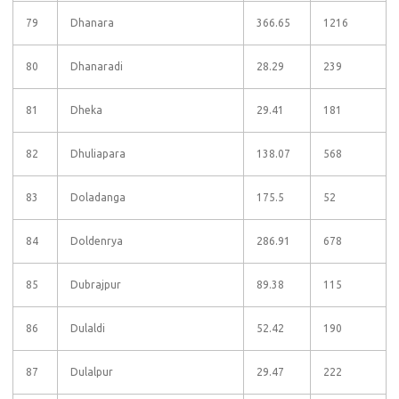
79
Dhanara
366.65
1216
80
Dhanaradi
28.29
239
81
Dheka
29.41
181
82
Dhuliapara
138.07
568
83
Doladanga
175.5
52
84
Doldenrya
286.91
678
85
Dubrajpur
89.38
115
86
Dulaldi
52.42
190
87
Dulalpur
29.47
222