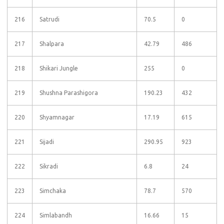
216
Satrudi
70.5
0
217
Shalpara
42.79
486
218
Shikari Jungle
255
0
219
Shushna Parashigora
190.23
432
220
Shyamnagar
17.19
615
221
Sijadi
290.95
923
222
Sikradi
6.8
24
223
Simchaka
78.7
570
224
Simlabandh
16.66
15