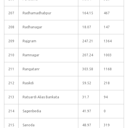
207
Radhamadhabpur
164.15
467
208
Radhanagar
18.07
147
209
Rajgram
247.21
1364
210
Ramnagar
207.24
1003
211
Rangatanr
303.58
1168
212
Rasikdi
59.52
218
213
Ratuardi Alias Bankata
31.7
94
214
Sagenbedia
41.97
0
215
Sanoda
48.97
319