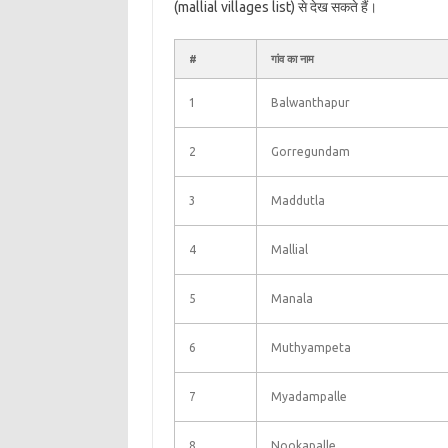
(mallial villages list) से देख सकते हैं।
#
गांव का नाम
1
Balwanthapur
2
Gorregundam
3
Maddutla
4
Mallial
5
Manala
6
Muthyampeta
7
Myadampalle
8
Nookapalle