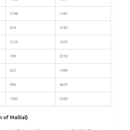
1248
1585
818
3182
2129
1639
709
2338
653
1449
996
4639
1085
3569
n of Mallial)