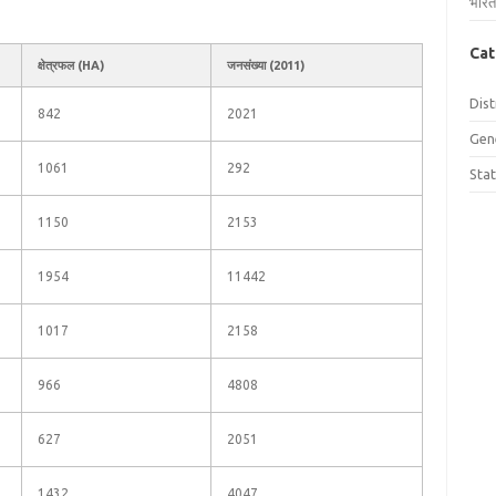
भारत
Cat
क्षेत्रफल (HA)
जनसंख्या (2011)
Dist
842
2021
Gen
1061
292
Sta
1150
2153
1954
11442
1017
2158
966
4808
627
2051
1432
4047