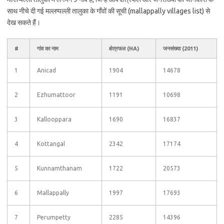
साथ नीचे दी गई मल्लप्पल्ली तालुका के गाँवों की सूची (mallappally villages list) से
देख सकते हैं।
#
गांव का नाम
क्षेत्रफल (HA)
जनसंख्या (2011)
1
Anicad
1904
14678
2
Ezhumattoor
1191
10698
3
Kallooppara
1690
16837
4
Kottangal
2342
17174
5
Kunnamthanam
1722
20573
6
Mallappally
1997
17693
7
Perumpetty
2285
14396