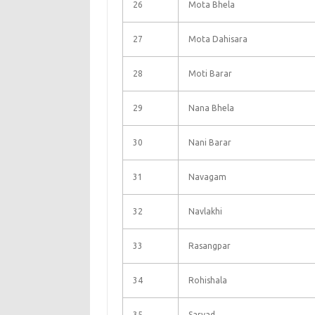
26
Mota Bhela
27
Mota Dahisara
28
Moti Barar
29
Nana Bhela
30
Nani Barar
31
Navagam
32
Navlakhi
33
Rasangpar
34
Rohishala
35
Sarvad