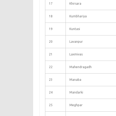
17
Khirsara
18
Kumbhariya
19
Kuntasi
20
Lavanpur
21
Laxmivas
22
Mahendragadh
23
Manaba
24
Mandarki
25
Meghpar