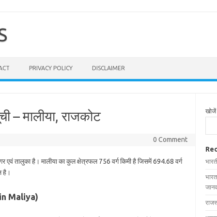
S
ACT
PRIVACY POLICY
DISCLAIMER
खोजें
सूची – मालीया, राजकोट
0 Comment
Rec
गर एवं तालुका है। मालीया का कुल क्षेत्रफल 756 वर्ग किमी है जिसमें 694.68 वर्ग
भारत
ल है।
भारत
जानक
s in Maliya)
राजस