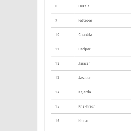
8
Derala
9
Fattepar
10
Ghantila
11
Haripar
12
Jajasar
13
Jasapar
14
Kajarda
15
Khakhrechi
16
Khirai