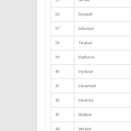
36
Songadh
37
Sultanpur
38
Targhari
39
Vadharva
40
Vardusar
41
Varsamedi
42
Vavaniya
43
Vejalpar
44
Venasar