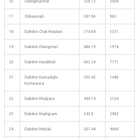
16
Chengmarihat
320.72
2008
17
Chikanmati
287.96
962
18
Dakshin Chak Maulani
374.84
3531
19
Dakshin Chengmari
486.19
1974
20
Dakshin Hanskhali
663.24
7771
21
Dakshin Kantadighi
303.45
1446
Kumarpara
22
Dakshin Khalpara
449.14
3124
23
Dakshin Majhgram
343.8
2982
24
Dakshin Matiali
567.44
4068