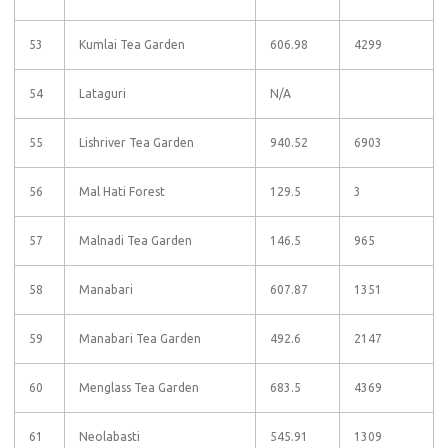
53
Kumlai Tea Garden
606.98
4299
54
Lataguri
N/A
55
Lishriver Tea Garden
940.52
6903
56
Mal Hati Forest
129.5
3
57
Malnadi Tea Garden
146.5
965
58
Manabari
607.87
1351
59
Manabari Tea Garden
492.6
2147
60
Menglass Tea Garden
683.5
4369
61
Neolabasti
545.91
1309