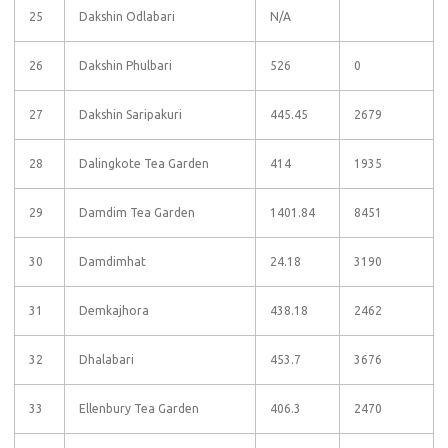
25
Dakshin Odlabari
N/A
26
Dakshin Phulbari
526
0
27
Dakshin Saripakuri
445.45
2679
28
Dalingkote Tea Garden
414
1935
29
Damdim Tea Garden
1401.84
8451
30
Damdimhat
24.18
3190
31
Demkajhora
438.18
2462
32
Dhalabari
453.7
3676
33
Ellenbury Tea Garden
406.3
2470