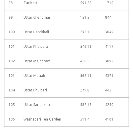
98
Turibari
591.28
1710
99
Uttar Chengmari
151.5
844
100
Uttar Hanskhali
235.1
3049
101
Uttar Khalpara
546.11
4117
102
Uttar Majhgram
450.5
3092
103
Uttar Matiali
562.11
4371
104
Uttar Phulbari
279.8
442
105
Uttar Saripakuri
582.17
4250
106
Washabari Tea Garden
511.4
4101