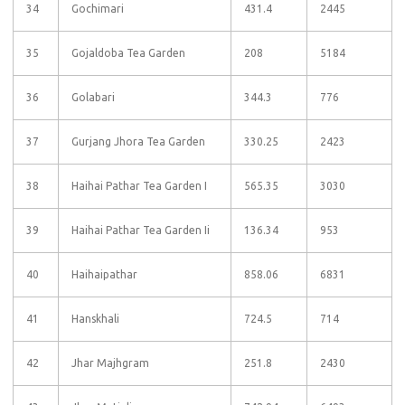
34
Gochimari
431.4
2445
35
Gojaldoba Tea Garden
208
5184
36
Golabari
344.3
776
37
Gurjang Jhora Tea Garden
330.25
2423
38
Haihai Pathar Tea Garden I
565.35
3030
39
Haihai Pathar Tea Garden Ii
136.34
953
40
Haihaipathar
858.06
6831
41
Hanskhali
724.5
714
42
Jhar Majhgram
251.8
2430