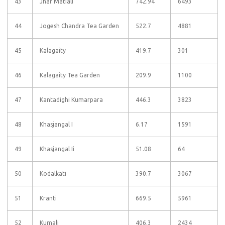
43
Jhar Matiali
742.94
6493
44
Jogesh Chandra Tea Garden
522.7
4881
45
Kalagaity
419.7
301
46
Kalagaity Tea Garden
209.9
1100
47
Kantadighi Kumarpara
446.3
3823
48
Khasjangal I
6.17
1591
49
Khasjangal Ii
51.08
64
50
Kodalkati
390.7
3067
51
Kranti
669.5
5961
52
Kumali
406.3
2434