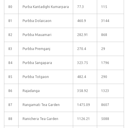
80
Purba Kantadighi Kumarpara
77.3
115
81
Purbba Dolaicaon
460.9
3144
82
Purbba Mauamari
282.91
868
83
Purbba Premganj
270.4
29
84
Purbba Sangapara
323.75
1796
85
Purbba Totgaon
482.4
290
86
Rajadanga
358.92
1323
87
Rangamati Tea Garden
1475.09
8607
88
Ranichera Tea Garden
1126.21
5088