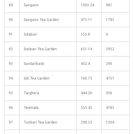
89
Saogaon
1003.24
981
90
Saogaon Tea Garden
475.11
1783
91
Sidabari
353.8
0
92
Sisubari Tea Garden
651.14
2932
93
Sundaribasti
452.4
290
94
Syli Tea Garden
760.75
4751
95
Targhera
444.26
936
96
Tesimala
555.42
4785
97
Tunbari Tea Garden
298.25
1204