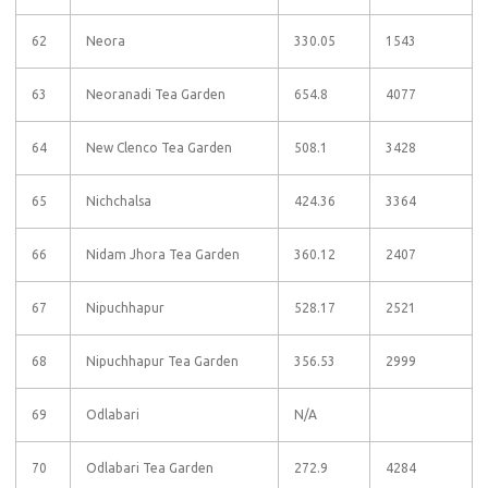
62
Neora
330.05
1543
63
Neoranadi Tea Garden
654.8
4077
64
New Clenco Tea Garden
508.1
3428
65
Nichchalsa
424.36
3364
66
Nidam Jhora Tea Garden
360.12
2407
67
Nipuchhapur
528.17
2521
68
Nipuchhapur Tea Garden
356.53
2999
69
Odlabari
N/A
70
Odlabari Tea Garden
272.9
4284