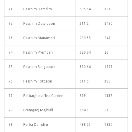
71
Paschim Damdim
685.54
1239
72
Paschim Dolaigaon
311.2
2480
73
Paschim Mauamari
289.35
547
74
Paschim Premganj
329.94
26
75
Paschim Sangapara
380.64
1797
76
Paschim Totgaon
311.6
386
77
Patharjhora Tea Garden
879
4335
78
Premganj Majhiali
354.3
53
79
Purba Damdim
498.23
1930