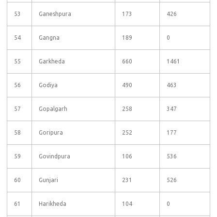
53
Ganeshpura
173
426
54
Gangna
189
0
55
Garkheda
660
1461
56
Godiya
490
463
57
Gopalgarh
258
347
58
Goripura
252
177
59
Govindpura
106
536
60
Gunjari
231
526
61
Harikheda
104
0