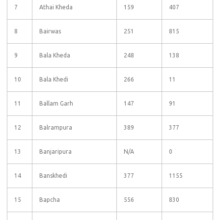
7
Athai Kheda
159
407
8
Bairwas
251
815
9
Bala Kheda
248
138
10
Bala Khedi
266
11
11
Ballam Garh
147
91
12
Balrampura
389
377
13
Banjaripura
N/A
0
14
Banskhedi
377
1155
15
Bapcha
556
830