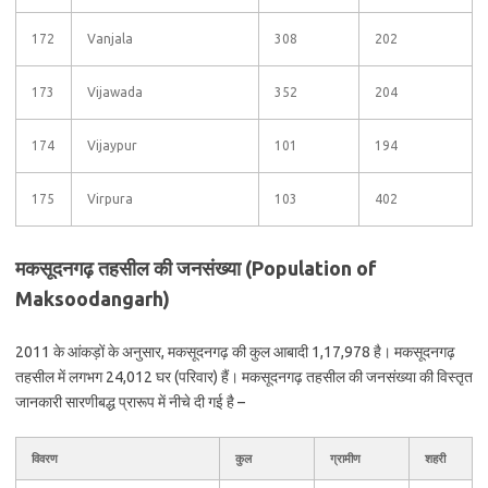
172
Vanjala
308
202
173
Vijawada
352
204
174
Vijaypur
101
194
175
Virpura
103
402
मकसूदनगढ़ तहसील की जनसंख्या (Population of
Maksoodangarh)
2011 के आंकड़ों के अनुसार, मकसूदनगढ़ की कुल आबादी 1,17,978 है। मकसूदनगढ़
तहसील में लगभग 24,012 घर (परिवार) हैं। मकसूदनगढ़ तहसील की जनसंख्या की विस्तृत
जानकारी सारणीबद्ध प्रारूप में नीचे दी गई है –
विवरण
कुल
ग्रामीण
शहरी