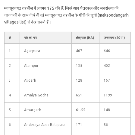
मकसूदनगढ़ तहसील में लगभग 175 गाँव हैं, जिन्हें आप क्षेत्रफल और जनसंख्या की
जानकारी के साथ नीचे दी गई मकसूदनगढ़ तहसील के गाँवों की सूची (maksoodangarh
villages list) से देख सकते हैं।
#
गांव का नाम
क्षेत्रफल (HA)
जनसंख्या (2011)
1
Agarpura
407
646
2
Alampur
135
402
3
Aligarh
128
167
4
Amalya Gocha
651
1199
5
Amargarh
61.55
148
6
Anderaya Alies Balapura
171
86