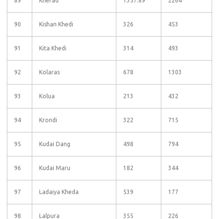
89
Kherad
1357.89
2264
90
Kishan Khedi
326
453
91
Kita Khedi
314
493
92
Kolaras
678
1303
93
Kolua
213
432
94
Krondi
322
715
95
Kudai Dang
498
794
96
Kudai Maru
182
344
97
Ladaiya Kheda
539
177
98
Lalpura
355
226