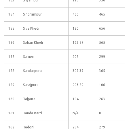
153
Shyampur
119
356
154
Singrampur
450
465
155
Siya Khedi
180
656
156
Sohan Khedi
163.57
565
157
Sumeri
205
299
158
Sundarpura
307.39
365
159
Surajpura
203.59
106
160
Tajpura
194
263
161
Tanda Barri
N/A
0
162
Tedoni
284
279