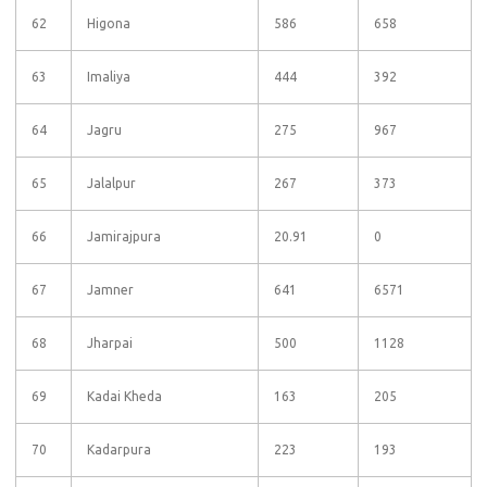
62
Higona
586
658
63
Imaliya
444
392
64
Jagru
275
967
65
Jalalpur
267
373
66
Jamirajpura
20.91
0
67
Jamner
641
6571
68
Jharpai
500
1128
69
Kadai Kheda
163
205
70
Kadarpura
223
193