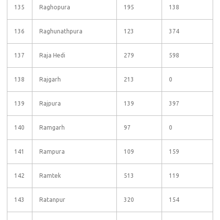
135
Raghopura
195
138
136
Raghunathpura
123
374
137
Raja Hedi
279
598
138
Rajgarh
213
0
139
Rajpura
139
397
140
Ramgarh
97
0
141
Rampura
109
159
142
Ramtek
513
119
143
Ratanpur
320
154