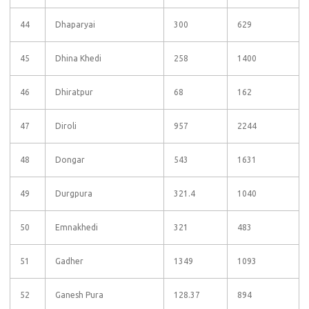
44
Dhaparyai
300
629
45
Dhina Khedi
258
1400
46
Dhiratpur
68
162
47
Diroli
957
2244
48
Dongar
543
1631
49
Durgpura
321.4
1040
50
Emnakhedi
321
483
51
Gadher
1349
1093
52
Ganesh Pura
128.37
894