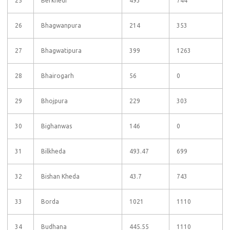
25
Berkhedi
493
744
26
Bhagwanpura
214
353
27
Bhagwatipura
399
1263
28
Bhairogarh
56
0
29
Bhojpura
229
303
30
Bighanwas
146
0
31
Bilkheda
493.47
699
32
Bishan Kheda
43.7
743
33
Borda
1021
1110
34
Budhana
445.55
1110