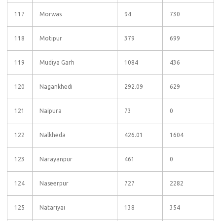
117
Morwas
94
730
118
Motipur
379
699
119
Mudiya Garh
1084
436
120
Nagankhedi
292.09
629
121
Naipura
73
0
122
Nalkheda
426.01
1604
123
Narayanpur
461
0
124
Naseerpur
727
2282
125
Natariyai
138
354