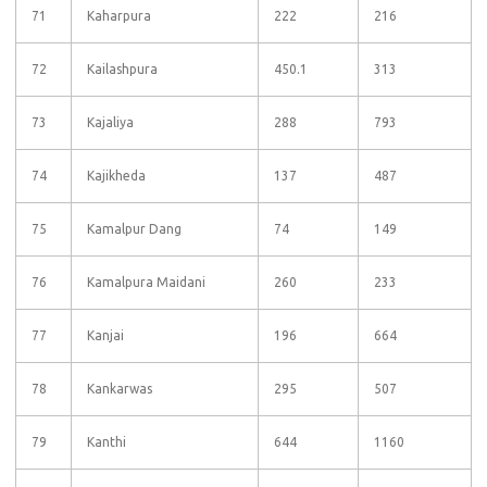
71
Kaharpura
222
216
72
Kailashpura
450.1
313
73
Kajaliya
288
793
74
Kajikheda
137
487
75
Kamalpur Dang
74
149
76
Kamalpura Maidani
260
233
77
Kanjai
196
664
78
Kankarwas
295
507
79
Kanthi
644
1160