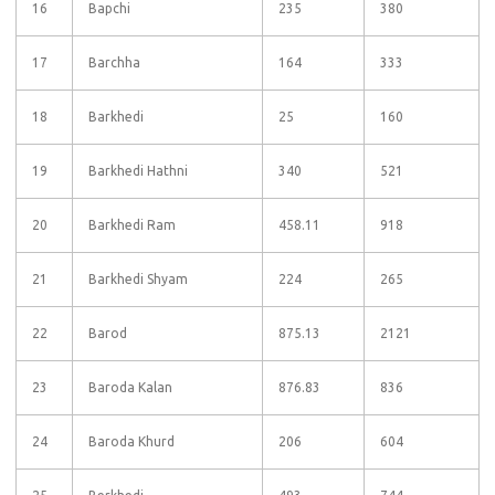
16
Bapchi
235
380
17
Barchha
164
333
18
Barkhedi
25
160
19
Barkhedi Hathni
340
521
20
Barkhedi Ram
458.11
918
21
Barkhedi Shyam
224
265
22
Barod
875.13
2121
23
Baroda Kalan
876.83
836
24
Baroda Khurd
206
604