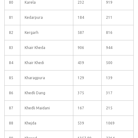
80
Karela
232
919
81
Kedarpura
184
211
82
Kergarh
587
816
83
Khair Kheda
906
944
84
Khair Khedi
439
500
85
Kharagpura
129
139
86
Khedli Dang
375
317
87
Khedli Maidani
167
215
88
Khejda
539
1069