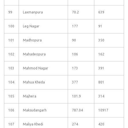
99
Laxmanpura
70.2
639
100
Leg Nagar
177
91
101
Madhopura
90
350
102
Mahadeopura
106
162
103
Mahmod Nagar
173
391
104
Mahua Kheda
377
801
105
Majhera
101.9
314
106
Maksudangarh
787.04
10917
107
Maliya Khedi
274
420