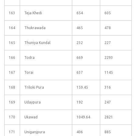
163
Teja Khedi
654
605
164
Thukrawada
465
478
165
Thuniya Kundal
232
227
166
Todra
669
2293
167
Torai
637
1145
168
Triloki Pura
159.45
316
169
Udaypura
192
247
170
Ukawad
1049.64
2821
171
Uniganjpura
406
885