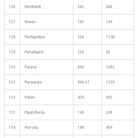
126
Nimkhedi
285
266
127
Niwari
163
145
128
Pachgodiya
536
1140
129
Pahadgarh
530
83
130
Pareva
642
1695
131
Parwariya
906.37
1559
132
Patan
459
905
133
Pipal Kheda
140
249
134
Piproda
198
409