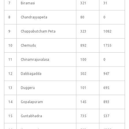
7
Biramasi
321
31
8
Chandrayyapeta
80
0
9
Chappabutcham Peta
323
1082
10
Chemudu
892
1755
11
Chinamrajuvalasa
100
0
12
Dabbagadda
502
947
13
Duggeru
101
695
14
Gopalapuram
145
893
15
Guntabhadra
735
537