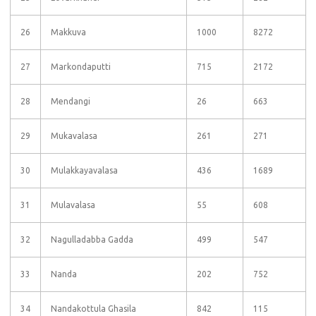
26
Makkuva
1000
8272
27
Markondaputti
715
2172
28
Mendangi
26
663
29
Mukavalasa
261
271
30
Mulakkayavalasa
436
1689
31
Mulavalasa
55
608
32
Nagulladabba Gadda
499
547
33
Nanda
202
752
34
Nandakottula Ghasila
842
115