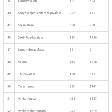
43
Santeswaram
147
442
44
Sanyasirajupuram Maripivalasa
202
463
45
Saraivalasa
360
768
46
Seebillipedavalasa
983
1156
47
Singamdoravalasa
121
0
48
Sirlam
435
1738
49
Thotavalasa
120
513
50
Turumamidi
513
1361
51
Venkampeta
434
1547
52
Venkatabhyripuram
293
1819