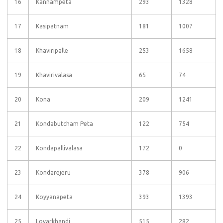
16
Kannampeta
293
1328
17
Kasipatnam
181
1007
18
Khaviripalle
253
1658
19
Khavirivalasa
65
74
20
Kona
209
1241
21
Kondabutcham Peta
122
754
22
Kondapallivalasa
172
0
23
Kondarejeru
378
906
24
Koyyanapeta
393
1393
25
Lovarkhandi
515
282