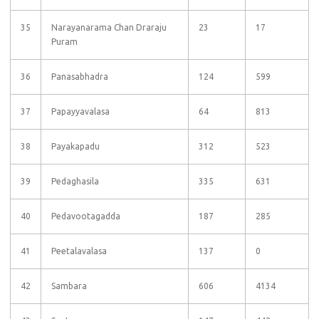
35
Narayanarama Chan Draraju
23
17
Puram
36
Panasabhadra
124
599
37
Papayyavalasa
64
813
38
Payakapadu
312
523
39
Pedaghasila
335
631
40
Pedavootagadda
187
285
41
Peetalavalasa
137
0
42
Sambara
606
4134