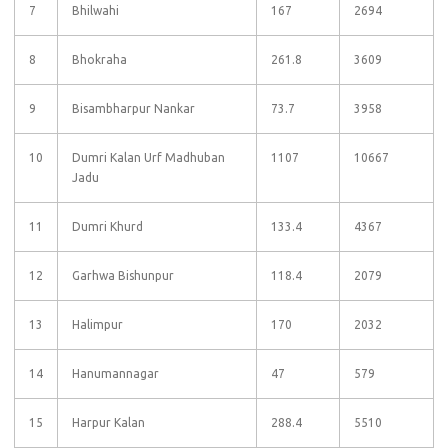
7
Bhilwahi
167
2694
8
Bhokraha
261.8
3609
9
Bisambharpur Nankar
73.7
3958
10
Dumri Kalan Urf Madhuban
1107
10667
Jadu
11
Dumri Khurd
133.4
4367
12
Garhwa Bishunpur
118.4
2079
13
Halimpur
170
2032
14
Hanumannagar
47
579
15
Harpur Kalan
288.4
5510