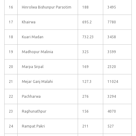
16
Hinrolwa Bishunpur Parsotim
188
3495
17
Khairwa
695.2
7780
18
Kuari Madan
732.23
3458
19
Madhopur Malinia
325
3599
20
Marpa Sirpal
169
2320
21
Mejar Ganj Malahi
127.3
11024
22
Pachharwa
276
3294
23
Raghunathpur
156
4070
24
Rampat Pakri
211
527