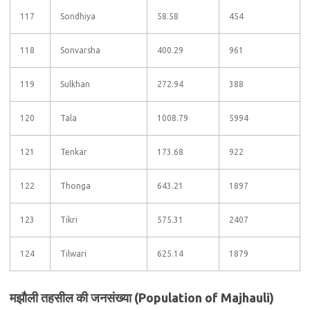
117
Sondhiya
58.58
454
118
Sonvarsha
400.29
961
119
Sulkhan
272.94
388
120
Tala
1008.79
5994
121
Tenkar
173.68
922
122
Thonga
643.21
1897
123
Tikri
575.31
2407
124
Tilwari
625.14
1879
मझौली तहसील की जनसंख्या (Population of Majhauli)