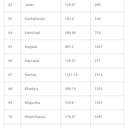
62
Juner
120.67
289
63
Kachahariya
182.4
344
64
Kamchad
284.98
734
65
Kanjwar
493.2
1607
66
Kapraula
126.23
271
67
Karmai
1531.18
3514
68
Khadura
389.74
1505
69
Khajuriha
330.8
1267
70
Khamchaura
376.67
1087