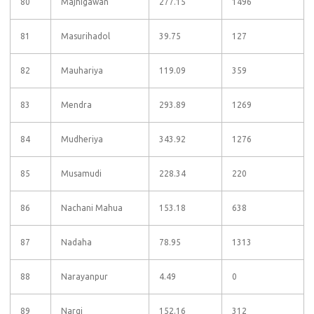
80
Majhigawan
277.15
1496
81
Masurihadol
39.75
127
82
Mauhariya
119.09
359
83
Mendra
293.89
1269
84
Mudheriya
343.92
1276
85
Musamudi
228.34
220
86
Nachani Mahua
153.18
638
87
Nadaha
78.95
1313
88
Narayanpur
4.49
0
89
Nargi
152.16
312