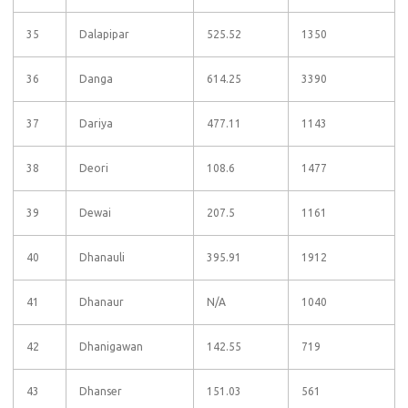
35
Dalapipar
525.52
1350
36
Danga
614.25
3390
37
Dariya
477.11
1143
38
Deori
108.6
1477
39
Dewai
207.5
1161
40
Dhanauli
395.91
1912
41
Dhanaur
N/A
1040
42
Dhanigawan
142.55
719
43
Dhanser
151.03
561