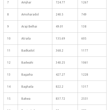
7
Amjhar
724.77
1267
8
Amoharadol
240.5
749
9
Araji Belhai
49.01
138
10
Atraila
135.69
605
11
Badkadol
368.2
1177
12
Badwahi
340.25
1061
13
Bagaiha
427.27
1228
14
Baghaila
822.2
1317
15
Bakwa
837.72
2551