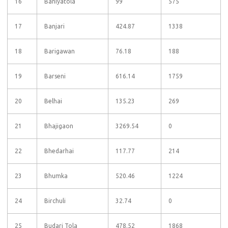
16
Baniyatola
99
575
17
Banjari
424.87
1338
18
Barigawan
76.18
188
19
Barseni
616.14
1759
20
Belhai
135.23
269
21
Bhajigaon
3269.54
0
22
Bhedarhai
117.77
214
23
Bhumka
520.46
1224
24
Birchuli
32.74
0
25
Budari Tola
478.52
1868