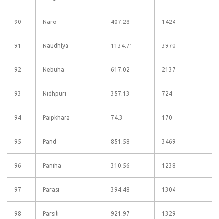
90
Naro
407.28
1424
91
Naudhiya
1134.71
3970
92
Nebuha
617.02
2137
93
Nidhpuri
357.13
724
94
Paipkhara
74.3
170
95
Pand
851.58
3469
96
Paniha
310.56
1238
97
Parasi
394.48
1304
98
Parsili
921.97
1329