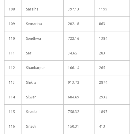
108
Saraiha
397.13
1199
109
Semariha
202.18
863
110
Sendhwa
722.16
1384
111
Ser
34.65
283
112
Shankarpur
166.14
265
113
Shikra
913.72
2874
114
Silwar
684.69
2932
115
Siraula
758.32
1897
116
Sirauli
150.31
413