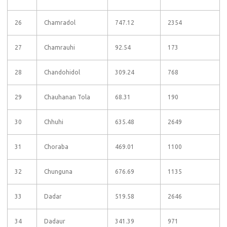
26
Chamradol
747.12
2354
27
Chamrauhi
92.54
173
28
Chandohidol
309.24
768
29
Chauhanan Tola
68.31
190
30
Chhuhi
635.48
2649
31
Choraba
469.01
1100
32
Chunguna
676.69
1135
33
Dadar
519.58
2646
34
Dadaur
341.39
971