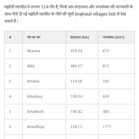
मझौली तहसील में लगभग 124 गाँव हैं, जिन्हें आप क्षेत्रफल और जनसंख्या की जानकारी के
साथ नीचे दी गई मझौली तहसील के गाँवों की सूची (majhauli villages list) से देख
सकते हैं।
#
गांव का नाम
क्षेत्रफल (HA)
जनसंख्या (2011)
1
Akauna
478.24
673
2
Akla
496.37
812
3
Amaha
134.28
385
4
Amahiya
108.54
659
5
Amakholi
198.42
484
6
Amedhiya
228.15
1771