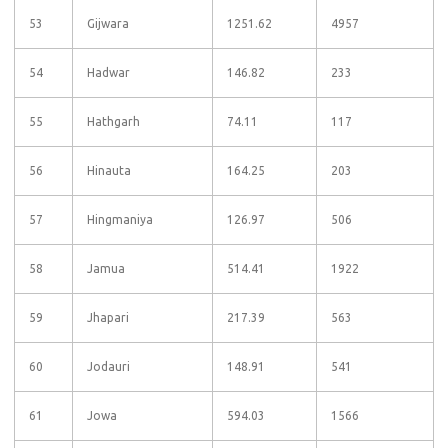
53
Gijwara
1251.62
4957
54
Hadwar
146.82
233
55
Hathgarh
74.11
117
56
Hinauta
164.25
203
57
Hingmaniya
126.97
506
58
Jamua
514.41
1922
59
Jhapari
217.39
563
60
Jodauri
148.91
541
61
Jowa
594.03
1566