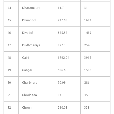
44
Dharampura
11.7
31
45
Dhuandol
237.08
1683
46
Diyadol
355.38
1489
47
Dudhmaniya
82.13
254
48
Gajri
1792.04
3915
49
Gangei
586.6
1536
50
Gharbhara
70.99
286
51
Ghodpada
83
35
52
Ghoghi
210.08
338