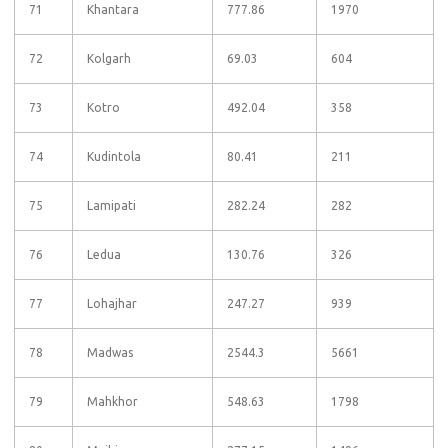
71
Khantara
777.86
1970
72
Kolgarh
69.03
604
73
Kotro
492.04
358
74
Kudintola
80.41
211
75
Lamipati
282.24
282
76
Ledua
130.76
326
77
Lohajhar
247.27
939
78
Madwas
2544.3
5661
79
Mahkhor
548.63
1798