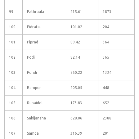
99
Pathraula
215.61
1873
100
Pidratal
101.02
204
101
Piprad
89.42
364
102
Podi
82.14
365
103
Pondi
550.22
1334
104
Rampur
205.05
448
105
Rupaidol
173.83
652
106
Sahijanaha
628.06
2388
107
Samda
316.39
201